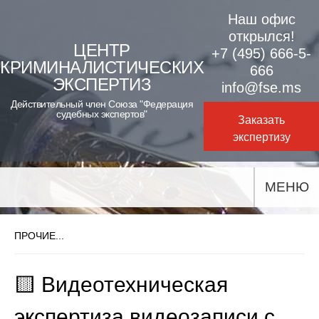
Skip
Наш офис
to
открылся!
ЦЕНТР
+7 (495) 666-5-
content
КРИМИНАЛИСТИЧЕСКИХ
666
ЭКСПЕРТИЗ
info@fse.ms
Действительный член Союза "Федерация
судебных экспертов"
Заказать
экспертизу
МЕНЮ
ПРОЧИЕ...
🟨 Видеотехническая
экспертиза видеозаписи с