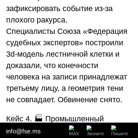
зафиксировать событие из-за
плохого ракурса.
Специалисты
Союза «Федерация
судебных экспертов»
построили
3d-модель лестничной клетки и
доказали, что конечности
человека на записи принадлежат
третьему лицу, а геометрия тени
не совпадает. Обвинение снято.
Кейс 4. 🏭 Промышленный
шпионаж на заводе
info@fse.ms