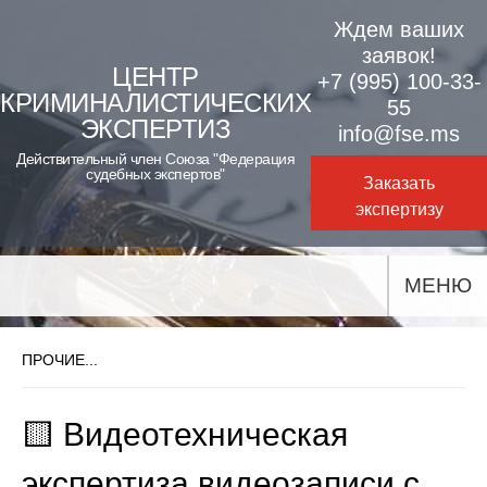
Skip
Ждем ваших
to
заявок!
ЦЕНТР
+7 (995) 100-33-
content
КРИМИНАЛИСТИЧЕСКИХ
55
ЭКСПЕРТИЗ
info@fse.ms
Действительный член Союза "Федерация
судебных экспертов"
Заказать
экспертизу
МЕНЮ
ПРОЧИЕ...
🟨 Видеотехническая
экспертиза видеозаписи с