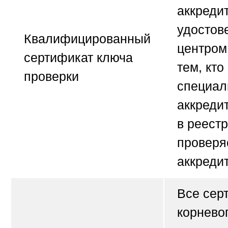
аккреди
удосто
Квалифицированный
центром
сертификат ключа
тем, кт
проверки
специал
аккреди
в реестр
проверя
аккреди
Все сер
корнево