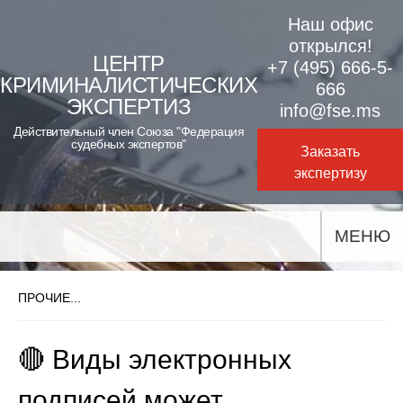
Skip
Наш офис
to
открылся!
ЦЕНТР
+7 (495) 666-5-
content
КРИМИНАЛИСТИЧЕСКИХ
666
ЭКСПЕРТИЗ
info@fse.ms
Действительный член Союза "Федерация
судебных экспертов"
Заказать
экспертизу
МЕНЮ
ПРОЧИЕ...
🔴 Виды электронных
подписей может