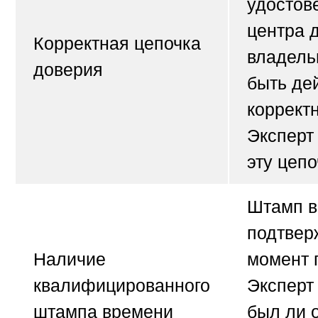
удостов
центра 
Корректная цепочка
владель
доверия
быть де
коррект
Эксперт
эту цепо
Штамп 
подтвер
Наличие
момент 
квалифицированного
Эксперт
штампа времени
был ли 