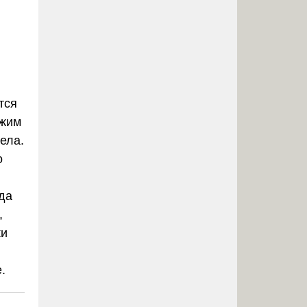
тся
ежим
ела.
о
да
,
ки
.