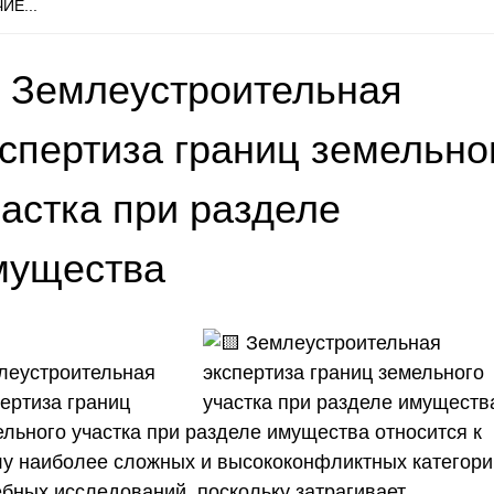
ИЕ...
 Землеустроительная
кспертиза границ земельно
частка при разделе
мущества
леустроительная
пертиза границ
ельного участка при разделе имущества относится к
лу наиболее сложных и высококонфликтных категори
ебных исследований, поскольку затрагивает