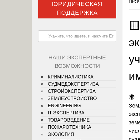
ПРОЧ
ЮРИДИЧЕСКАЯ
ПОДДЕРЖКА

э
у
НАШИ ЭКСПЕРТНЫЕ
ВОЗМОЖНОСТИ
и
КРИМИНАЛИСТИКА
СУДМЕДЭКСПЕРТИЗА
СТРОЙЭКСПЕРТИЗА
🌍
ЗЕМЛЕУСТРОЙСТВО
Зем
ENGINEERING
IT ЭКСПЕРТИЗА
экс
ТОВАРОВЕДЕНИЕ
зем
ПОЖАРОТЕХНИКА
чис
ЭКОЛОГИЯ
суд