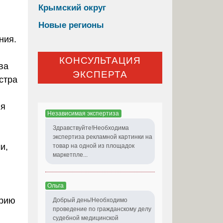
Крымский округ
Новые регионы
ния.
КОНСУЛЬТАЦИЯ
ва
ЭКСПЕРТА
стра
яя
Независимая экспертиза
Здравствуйте!Необходима
экспертиза рекламной картинки на
и,
товар на одной из площадок
маркетпле...
Ольга
орию
Добрый день!Необходимо
проведение по гражданскому делу
судебной медицинской