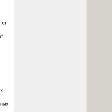
ы
 от
т,
ых
нных