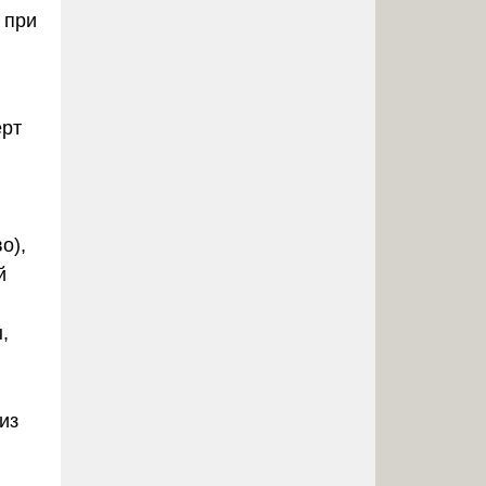
 при
ерт
о),
й
,
из