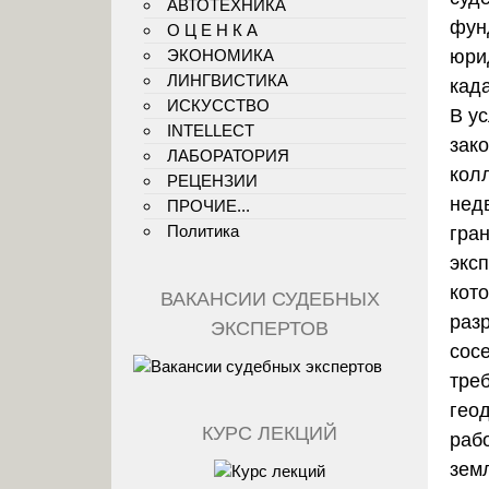
АВТОТЕХНИКА
фун
О Ц Е Н К А
ЭКОНОМИКА
юрид
ЛИНГВИСТИКА
кад
ИСКУССТВО
В у
INTELLECT
зак
ЛАБОРАТОРИЯ
кол
РЕЦЕНЗИИ
нед
ПРОЧИЕ...
Политика
гра
экс
кот
ВАКАНСИИ СУДЕБНЫХ
раз
ЭКСПЕРТОВ
сос
треб
гео
КУРС ЛЕКЦИЙ
раб
зем