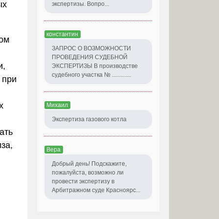
ых
экспертизы. Вопро...
константин
том
ЗАПРОС О ВОЗМОЖНОСТИ
ПРОВЕДЕНИЯ СУДЕБНОЙ
и,
ЭКСПЕРТИЗЫ В производстве
судебного участка № .............
 при
х
Михаил
Экспертиза газового котла
ать
за,
Вера
Добрый день! Подскажите,
пожалуйста, возможно ли
провести экспертизу в
Арбитражном суде Красноярс...