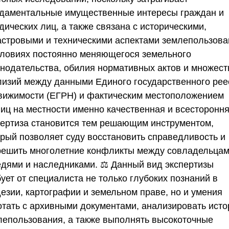
даментальные имущественные интересы граждан и
ических лиц, а также связана с историческими,
астровыми и техническими аспектами землепользова
словиях постоянно меняющегося земельного
онодательства, обилия нормативных актов и множест
лизий между данными Единого государственного рее
вижимости (ЕГРН) и фактическим местоположением
ниц на местности именно качественная и всесторонн
пертиза становится тем решающим инструментом,
орый позволяет суду восстановить справедливость и
решить многолетние конфликты между совладельцам
едями и наследниками. ⚖️ Данный вид экспертизы
ует от специалиста не только глубоких познаний в
дезии, картографии и земельном праве, но и умения
отать с архивными документами, анализировать ист
лепользования, а также выполнять высокоточные