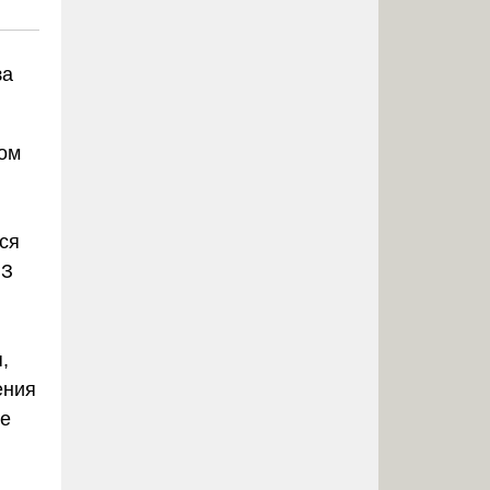
за
гом
ся
ФЗ
,
ения
ме