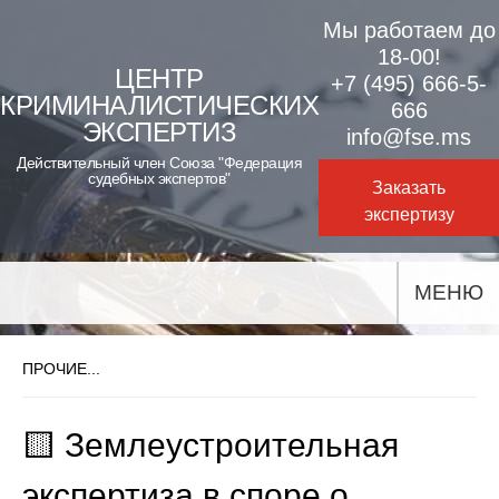
Skip
Мы работаем до
to
18-00!
ЦЕНТР
+7 (495) 666-5-
content
КРИМИНАЛИСТИЧЕСКИХ
666
ЭКСПЕРТИЗ
info@fse.ms
Действительный член Союза "Федерация
судебных экспертов"
Заказать
экспертизу
МЕНЮ
ПРОЧИЕ...
🟨 Землеустроительная
экспертиза в споре о