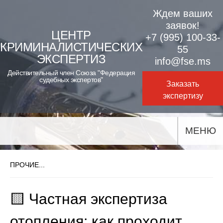
Skip
Ждем ваших
to
заявок!
ЦЕНТР
+7 (995) 100-33-
content
КРИМИНАЛИСТИЧЕСКИХ
55
ЭКСПЕРТИЗ
info@fse.ms
Действительный член Союза "Федерация
судебных экспертов"
Заказать
экспертизу
МЕНЮ
ПРОЧИЕ...
🟨 Частная экспертиза
отопления: как проходит