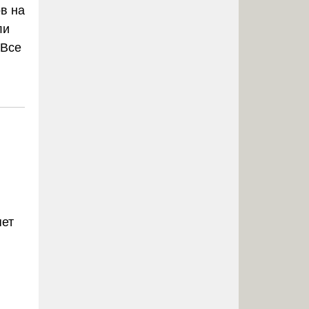
в на
ли
 Все
яет