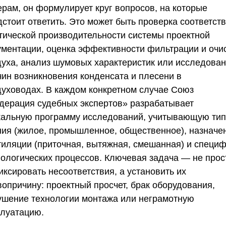
ерам, он формулирует круг вопросов, на которые
стоит ответить. Это может быть проверка соответст
тической производительности системы проектной
ументации, оценка эффективности фильтрации и очи
духа, анализ шумовых характеристик или исследова
чин возникновения конденсата и плесени в
духоводах. В каждом конкретном случае
Союз
дерация судебных экспертов»
разрабатывает
кальную программу исследований, учитывающую тип
ния (жилое, промышленное, общественное), назначе
тиляции (приточная, вытяжная, смешанная) и специ
нологических процессов. Ключевая задача — не прос
ксировать несоответствия, а установить их
вопричину: проектный просчет, брак оборудования,
ушение технологии монтажа или неграмотную
плуатацию.