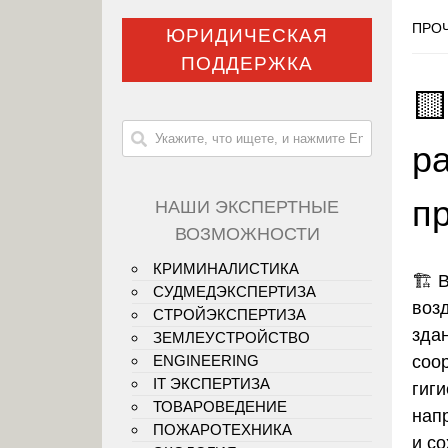
ПРОЧ
ЮРИДИЧЕСКАЯ
ПОДДЕРЖКА

р
п
НАШИ ЭКСПЕРТНЫЕ
ВОЗМОЖНОСТИ
КРИМИНАЛИСТИКА
🏗️ 
СУДМЕДЭКСПЕРТИЗА
воз
СТРОЙЭКСПЕРТИЗА
зда
ЗЕМЛЕУСТРОЙСТВО
соо
ENGINEERING
IT ЭКСПЕРТИЗА
гиг
ТОВАРОВЕДЕНИЕ
нап
ПОЖАРОТЕХНИКА
и с