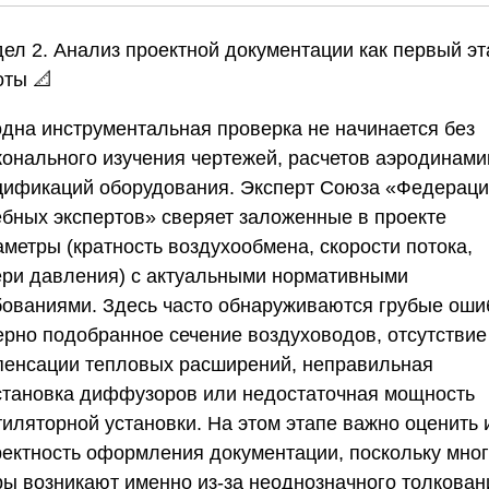
дел 2. Анализ проектной документации как первый эт
оты
📐
одна инструментальная проверка не начинается без
конального изучения чертежей, расчетов аэродинами
цификаций оборудования. Эксперт
Союза «Федераци
ебных экспертов»
сверяет заложенные в проекте
аметры (кратность воздухообмена, скорости потока,
ери давления) с актуальными нормативными
бованиями. Здесь часто обнаруживаются грубые оши
ерно подобранное сечение воздуховодов, отсутствие
пенсации тепловых расширений, неправильная
становка диффузоров или недостаточная мощность
тиляторной установки. На этом этапе важно оценить 
ректность оформления документации, поскольку мно
ры возникают именно из-за неоднозначного толкован