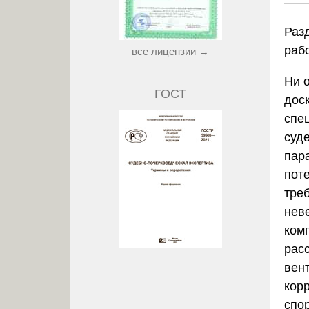
Раз
раб
все лицензии →
Ни 
ГОСТ
дос
спе
суд
пар
пот
тре
нев
ком
рас
вен
кор
спо