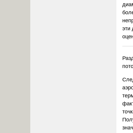
диа
бол
неп
эти
оце
Раз
пот
Сле
аэр
тер
фак
точ
Пол
зна