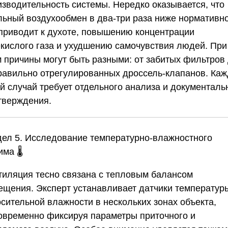
изводительность системы. Нередко оказывается, что
льный воздухообмен в два-три раза ниже нормативно
 приводит к духоте, повышению концентрации
екислого газа и ухудшению самочувствия людей. При
м причины могут быть разными: от забитых фильтров
равильно отрегулированных дроссель-клапанов. Ка
ой случай требует отдельного анализа и документаль
тверждения.
дел 5. Исследование температурно-влажностного
има
🌡️
тиляция тесно связана с тепловым балансом
ещения. Эксперт устанавливает датчики температур
осительной влажности в нескольких зонах объекта,
овременно фиксируя параметры приточного и