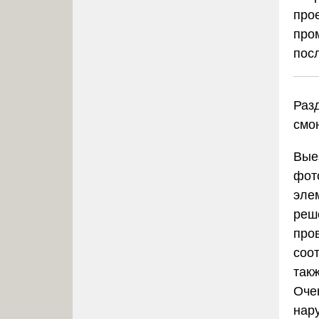
про
про
пос
Раз
смо
Вые
фот
эле
реш
про
соо
так
Оче
нар