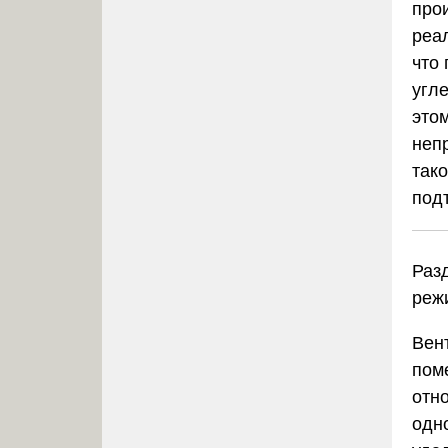
про
реа
что
угл
это
неп
так
под
Раз
реж
Вен
пом
отн
одн