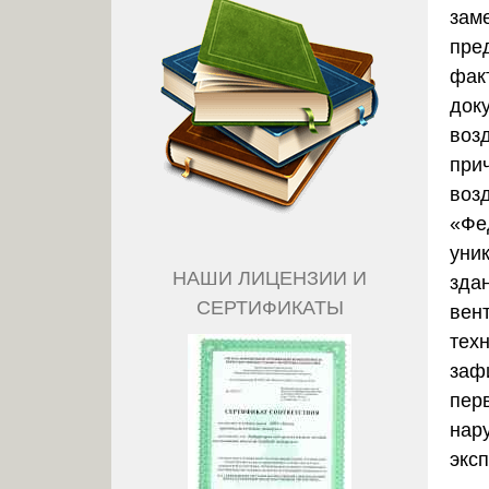
зам
пред
фак
док
воз
при
воз
«Фе
уни
НАШИ ЛИЦЕНЗИИ И
зда
СЕРТИФИКАТЫ
вен
тех
зафи
пер
нар
экс