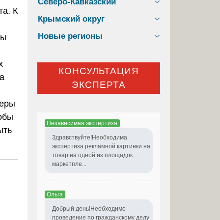
Северо-Кавказский
та. К
Крымский округ
Новые регионы
ты
х
КОНСУЛЬТАЦИЯ
а
ЭКСПЕРТА
меры
тобы
Независимая экспертиза
ыть
Здравствуйте!Необходима
экспертиза рекламной картинки на
товар на одной из площадок
маркетпле...
Ольга
Добрый день!Необходимо
проведение по гражданскому делу