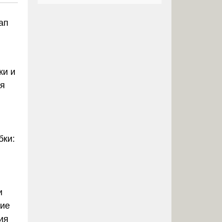
ап
ки и
я
бки:
и
гие
ия