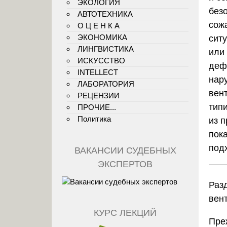
ЭКОЛОГИЯ
безо
АВТОТЕХНИКА
сож
О Ц Е Н К А
ЭКОНОМИКА
сит
ЛИНГВИСТИКА
или
ИСКУССТВО
деф
INTELLECT
нар
ЛАБОРАТОРИЯ
вен
РЕЦЕНЗИИ
тип
ПРОЧИЕ...
Политика
из 
пок
подх
ВАКАНСИИ СУДЕБНЫХ
ЭКСПЕРТОВ
Раз
вен
КУРС ЛЕКЦИЙ
Пре