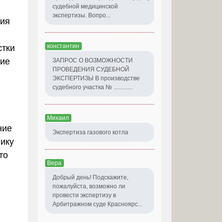
судебной медицинской
экспертизы. Вопро...
вия
константин
стки
ние
ЗАПРОС О ВОЗМОЖНОСТИ
ПРОВЕДЕНИЯ СУДЕБНОЙ
ЭКСПЕРТИЗЫ В производстве
судебного участка № .............
Михаил
ние
Экспертиза газового котла
фику
то
Вера
Добрый день! Подскажите,
пожалуйста, возможно ли
провести экспертизу в
Арбитражном суде Красноярс...