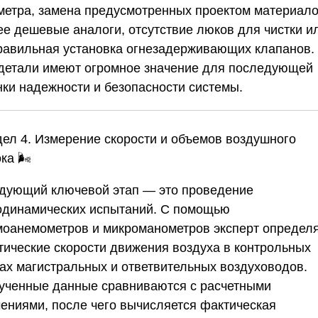
метра, замена предусмотренных проектом материало
ее дешевые аналоги, отсутствие люков для чистки и
равильная установка огнезадерживающих клапанов.
 детали имеют огромное значение для последующей
нки надежности и безопасности системы.
дел 4. Измерение скорости и объемов воздушного
ока
🌬️
дующий ключевой этап — это проведение
одинамических испытаний. С помощью
моанемометров и микроманометров эксперт определ
тические скорости движения воздуха в контрольных
ках магистральных и ответвительных воздуховодов.
ученные данные сравниваются с расчетными
чениями, после чего вычисляется фактическая