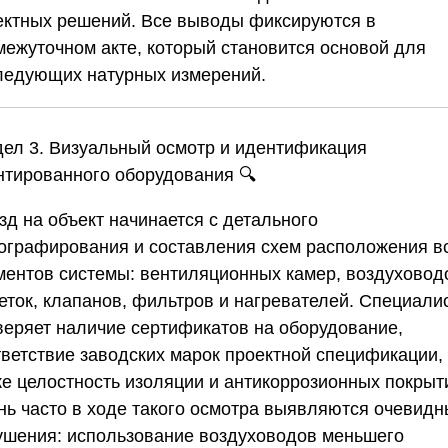
ектных решений. Все выводы фиксируются в
межуточном акте, который становится основой для
ледующих натурных измерений.
дел 3. Визуальный осмотр и идентификация
нтированного оборудования
🔍
зд на объект начинается с детального
ографирования и составления схем расположения в
ментов системы: вентиляционных камер, воздуховод
еток, клапанов, фильтров и нагревателей. Специали
веряет наличие сертификатов на оборудование,
тветствие заводских марок проектной спецификации,
же целостность изоляции и антикоррозионных покрыт
нь часто в ходе такого осмотра выявляются очевид
ушения: использование воздуховодов меньшего