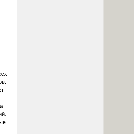
сех
ов,
ст
 а
ий.
ные