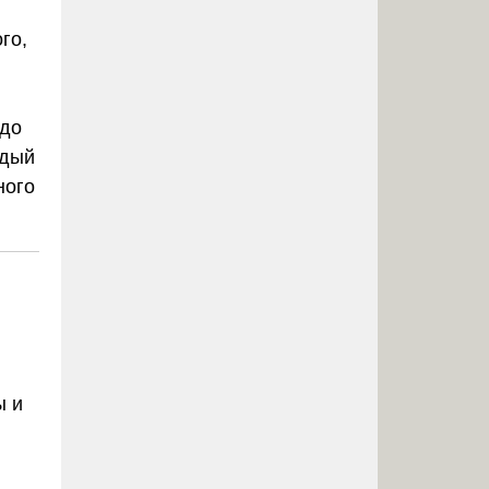
го,
 до
ждый
ного
ы и