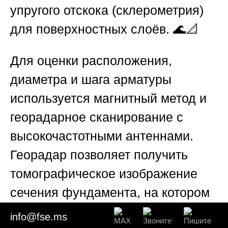
упругого отскока (склерометрия)
для поверхностных слоёв. 🌊📐
Для оценки расположения,
диаметра и шага арматуры
используется магнитный метод и
георадарное сканирование с
высокочастотными антеннами.
Георадар позволяет получить
томографическое изображение
сечения фундамента, на котором
видны не только стержни, но и
info@fse.ms