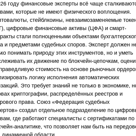
026 году финансовые эксперты всё чаще сталкивают
ивами, которые не имеют физического воплощения.
птовалюты, стейблкоины, невзаимозаменяемые токе
T), цифровые финансовые активы (ЦФА) и смарт-
тракты стали полноценными объектами бухгалтерско
та и предметами судебных споров. Эксперт должен н
ко понимать природу этих инструментов, но и уметь
слеживать их движение по блокчейн-цепочкам, оцени
справедливую стоимость на основе рыночных ордеро
лизировать логику исполнения автоматических
закций. Это требует знаний не только в экономике, н
овах криптографии, распределённых реестров и
рового права.
Союз «Федерация судебных
пертов»
создал отдельное подразделение по цифро
ивам, где работают специалисты с сертификатами по
кчейн-аналитике, что позволяет нам быть на передов
й динамичной области.