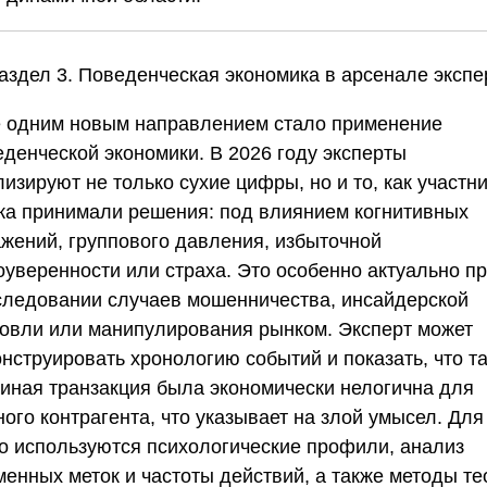
Раздел 3. Поведенческая экономика в арсенале экспе
 одним новым направлением стало применение
еденческой экономики. В 2026 году эксперты
изируют не только сухие цифры, но и то, как участн
ка принимали решения: под влиянием когнитивных
ажений, группового давления, избыточной
оуверенности или страха. Это особенно актуально п
следовании случаев мошенничества, инсайдерской
говли или манипулирования рынком. Эксперт может
нструировать хронологию событий и показать, что т
 иная транзакция была экономически нелогична для
ого контрагента, что указывает на злой умысел. Для
го используются психологические профили, анализ
менных меток и частоты действий, а также методы те