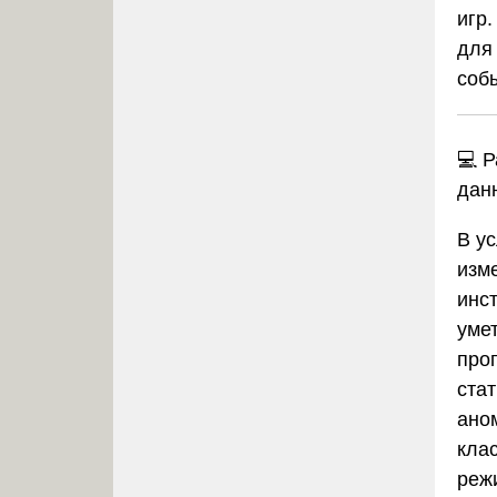
игр
для
соб
💻 
дан
В у
изм
инст
уме
прог
ста
ано
кла
реж