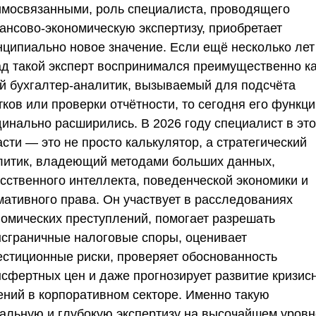
имосвязанными, роль специалиста, проводящего
ансово-экономическую экспертизу, приобретает
нципиально новое значение. Если ещё несколько лет
ад такой эксперт воспринимался преимущественно к
ий бухгалтер-аналитик, вызываемый для подсчёта
ков или проверки отчётности, то сегодня его функц
динально расширились. В 2026 году специалист в эт
сти — это не просто калькулятор, а стратегический
литик, владеющий методами больших данных,
усственного интеллекта, поведенческой экономики и
мативного права. Он участвует в расследованиях
номических преступлений, помогает разрешать
нсграничные налоговые споры, оценивает
естиционные риски, проверяет обоснованность
нсфертных цен и даже прогнозирует развитие кризис
ений в корпоративном секторе. Именно такую
уальную и глубокую экспертизу на высочайшем уровн