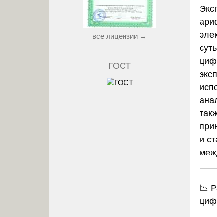
Экс
ари
эле
все лицензии →
сут
циф
ГОСТ
экс
исп
ана
так
при
и с
меж
📉 Р
циф