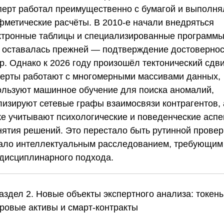
перт работал преимущественно с бумагой и выполня
фметические расчёты. В 2010-е начали внедряться
ктронные таблицы и специализированные программы
ь оставалась прежней — подтверждение достоверно
р. Однако к 2026 году произошёл тектонический сдви
перты работают с многомерными массивами данных,
ользуют машинное обучение для поиска аномалий,
лизируют сетевые графы взаимосвязи контрагентов, 
же учитывают психологические и поведенческие аспе
нятия решений. Это перестало быть рутинной провер
тало интеллектуальным расследованием, требующим
дисциплинарного подхода.
аздел 2. Новые объекты экспертного анализа: токены
ровые активы и смарт-контракты