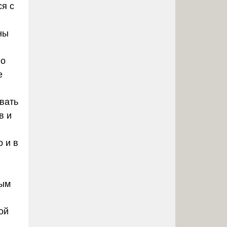
ся с
ны
го
е
вать
в и
о и в
вым
ой