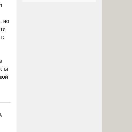
л
, но
сти
г:
а
кты
кой
,