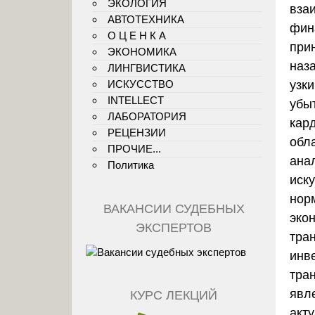
ЭКОЛОГИЯ
вза
АВТОТЕХНИКА
фин
О Ц Е Н К А
при
ЭКОНОМИКА
наз
ЛИНГВИСТИКА
узк
ИСКУССТВО
INTELLECT
убыт
ЛАБОРАТОРИЯ
кар
РЕЦЕНЗИИ
обла
ПРОЧИЕ...
ана
Политика
иск
нор
ВАКАНСИИ СУДЕБНЫХ
эко
ЭКСПЕРТОВ
тра
инв
тра
явл
КУРС ЛЕКЦИЙ
акт