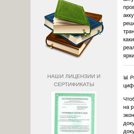
про
акк
реш
тра
каки
реа
ярк
НАШИ ЛИЦЕНЗИИ И
📊 Р
СЕРТИФИКАТЫ
циф
Что
на р
эко
док
док