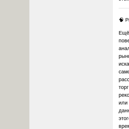
🧠 
Ещё
пов
анал
рын
иск
сам
рас
тор
реко
или
данн
это
вре