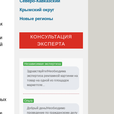
Северо-Кавказский
Крымский округ
Новые регионы
ак
КОНСУЛЬТАЦИЯ
ии
ЭКСПЕРТА
ой
Независимая экспертиза
Здравствуйте!Необходима
экспертиза рекламной картинки на
товар на одной из площадок
маркетпле...
ных
Ольга
Добрый день!Необходимо
е
проведение по гражданскому делу