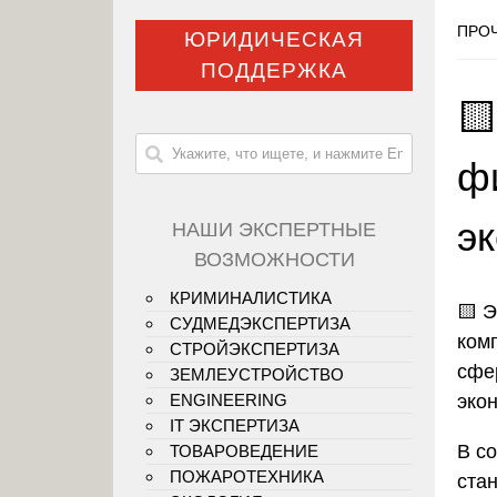
ПРОЧ
ЮРИДИЧЕСКАЯ
ПОДДЕРЖКА

ф
эк
НАШИ ЭКСПЕРТНЫЕ
ВОЗМОЖНОСТИ
КРИМИНАЛИСТИКА
🟨
Э
СУДМЕДЭКСПЕРТИЗА
ком
СТРОЙЭКСПЕРТИЗА
сфе
ЗЕМЛЕУСТРОЙСТВО
эко
ENGINEERING
IT ЭКСПЕРТИЗА
В с
ТОВАРОВЕДЕНИЕ
ПОЖАРОТЕХНИКА
ста