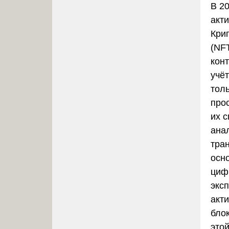
В 2
акт
Кри
(NF
кон
учё
толь
про
их 
ана
тран
осн
циф
экс
акт
бло
это