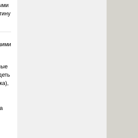
ными
тину
шими
ные
деть
ка),
а