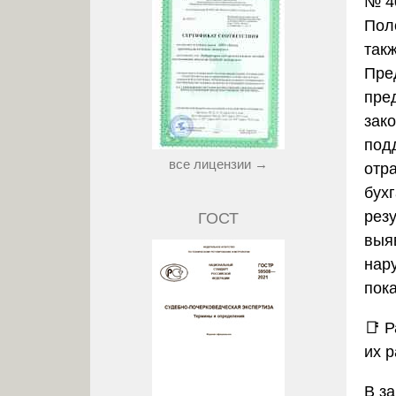
№ 4
Поло
так
Пре
пре
зак
под
все лицензии →
отр
бухг
рез
ГОСТ
выя
нар
пока
📑
Р
их 
В з