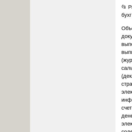
📂
Р
бух
Объ
док
вып
выпи
(жур
сал
(де
стра
эле
инф
сче
ден
эле
сод