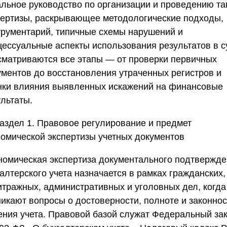
альное руководство по организации и проведению та
пертизы, раскрывающее методологические подходы,
трументарий, типичные схемы нарушений и
цессуальные аспекты использования результатов в с
сматриваются все этапы — от проверки первичных
ументов до восстановления утраченных регистров и
нки влияния выявленных искажений на финансовые
ультаты.
аздел 1. Правовое регулирование и предмет
номической экспертизы учетных документов
номическая экспертиза документального подтвержд
алтерского учета назначается в рамках гражданских,
итражных, административных и уголовных дел, когда
никают вопросы о достоверности, полноте и законнос
ения учета. Правовой базой служат Федеральный за