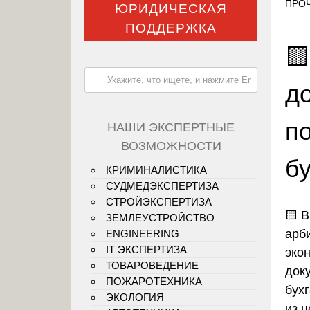
ПРОЧ
ЮРИДИЧЕСКАЯ
ПОДДЕРЖКА

д
п
НАШИ ЭКСПЕРТНЫЕ
ВОЗМОЖНОСТИ
бу
КРИМИНАЛИСТИКА
СУДМЕДЭКСПЕРТИЗА
СТРОЙЭКСПЕРТИЗА
🟨
В
ЗЕМЛЕУСТРОЙСТВО
арб
ENGINEERING
IT ЭКСПЕРТИЗА
эко
ТОВАРОВЕДЕНИЕ
док
ПОЖАРОТЕХНИКА
бухг
ЭКОЛОГИЯ
из 