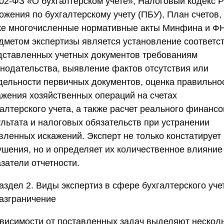
02-ФЗ «О бухгалтерском учете», Налоговый кодекс 
жения по бухгалтерскому учету (ПБУ), План счетов,
же многочисленные нормативные акты Минфина и Ф
дметом экспертизы является установление соответс
дставленных учетных документов требованиям
онодательства, выявление фактов отсутствия или
дельности первичных документов, оценка правильно
ажения хозяйственных операций на счетах
алтерского учета, а также расчет реального финансо
ультата и налоговых обязательств при устранении
вленных искажений. Эксперт не только констатирует
ушения, но и определяет их количественное влияние
затели отчетности.
аздел 2. Виды экспертиз в сфере бухгалтерского уче
разграничение
ависимости от поставленных задач выделяют нескол