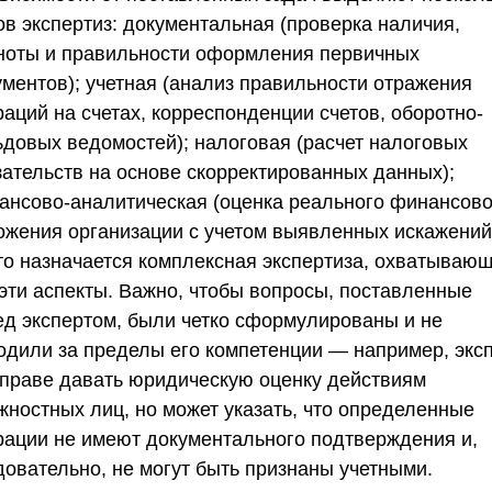
ов экспертиз: документальная (проверка наличия,
ноты и правильности оформления первичных
ументов); учетная (анализ правильности отражения
аций на счетах, корреспонденции счетов, оборотно-
ьдовых ведомостей); налоговая (расчет налоговых
зательств на основе скорректированных данных);
ансово-аналитическая (оценка реального финансово
ожения организации с учетом выявленных искажений
то назначается комплексная экспертиза, охватываю
 эти аспекты. Важно, чтобы вопросы, поставленные
ед экспертом, были четко сформулированы и не
одили за пределы его компетенции — например, экс
вправе давать юридическую оценку действиям
жностных лиц, но может указать, что определенные
рации не имеют документального подтверждения и,
довательно, не могут быть признаны учетными.