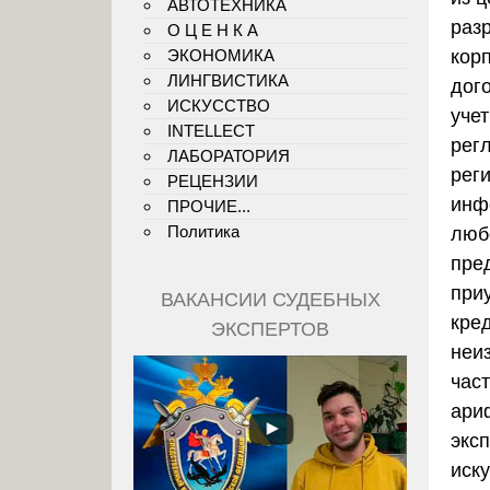
АВТОТЕХНИКА
раз
О Ц Е Н К А
ЭКОНОМИКА
кор
ЛИНГВИСТИКА
дог
ИСКУССТВО
учет
INTELLECT
рег
ЛАБОРАТОРИЯ
рег
РЕЦЕНЗИИ
инф
ПРОЧИЕ...
Политика
люб
пре
при
ВАКАНСИИ СУДЕБНЫХ
кре
ЭКСПЕРТОВ
неи
час
ари
экс
иск