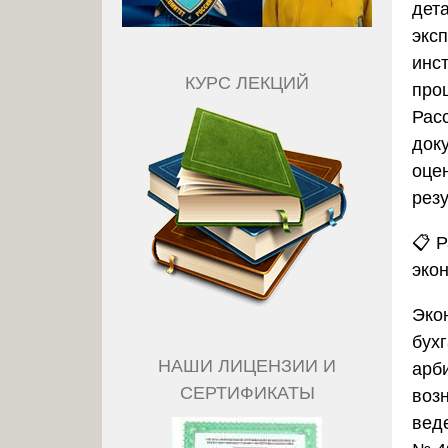
дет
экс
инс
КУРС ЛЕКЦИЙ
про
Рас
док
оце
рез
📋
Р
эко
Эко
бухг
НАШИ ЛИЦЕНЗИИ И
арб
СЕРТИФИКАТЫ
воз
вед