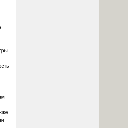
е
стры
-
ость
ым
акже
ни