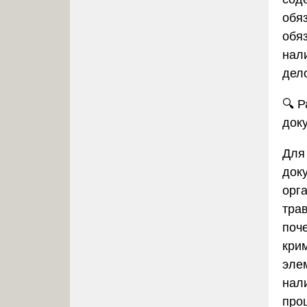
обя
обяз
нали
дел
🔍
Р
док
Для
док
орг
тра
поче
кри
эле
нали
про