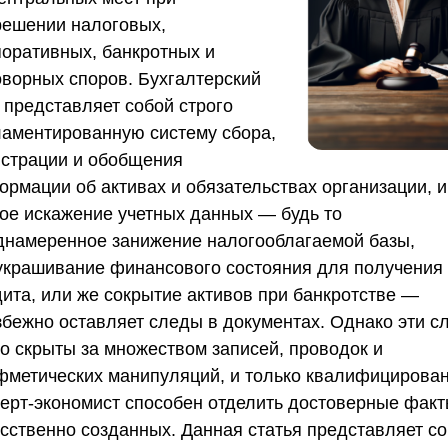
решении налоговых,
поративных, банкротных и
оворных споров. Бухгалтерский
 представляет собой строго
ламентированную систему сбора,
истрации и обобщения
ормации об активах и обязательствах организации, и
ое искажение учетных данных — будь то
днамеренное занижение налогооблагаемой базы,
украшивание финансового состояния для получения
дита, или же сокрытие активов при банкротстве —
збежно оставляет следы в документах. Однако эти с
то скрыты за множеством записей, проводок и
фметических манипуляций, и только квалифицирова
перт-экономист способен отделить достоверные факт
усственно созданных. Данная статья представляет с