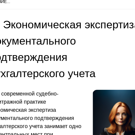
ИЕ...
 Экономическая экспертиз
окументального
одтверждения
хгалтерского учета
 современной судебно-
итражной практике
номическая экспертиза
ументального подтверждения
алтерского учета занимает одно
центральных мест при