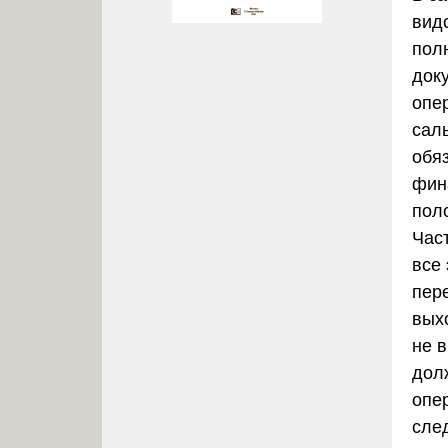
вид
пол
док
опер
сал
обя
фин
пол
Час
все
пер
вых
не 
дол
опе
сле