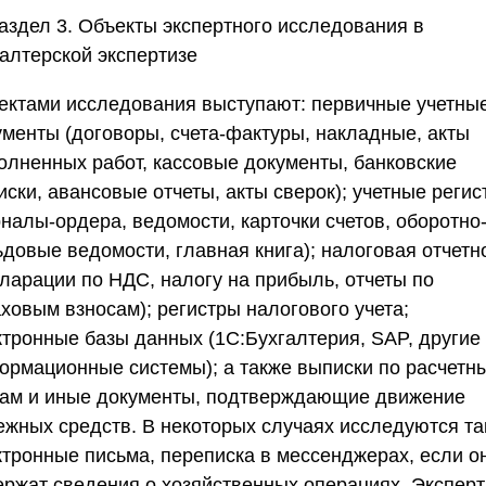
аздел 3. Объекты экспертного исследования в
галтерской экспертизе
ектами исследования выступают: первичные учетны
ументы (договоры, счета-фактуры, накладные, акты
олненных работ, кассовые документы, банковские
ски, авансовые отчеты, акты сверок); учетные реги
налы-ордера, ведомости, карточки счетов, оборотно
ьдовые ведомости, главная книга); налоговая отчетн
кларации по НДС, налогу на прибыль, отчеты по
ховым взносам); регистры налогового учета;
ктронные базы данных (1С:Бухгалтерия, SAP, другие
ормационные системы); а также выписки по расчетн
там и иные документы, подтверждающие движение
ежных средств. В некоторых случаях исследуются т
ктронные письма, переписка в мессенджерах, если о
ержат сведения о хозяйственных операциях. Эксперт