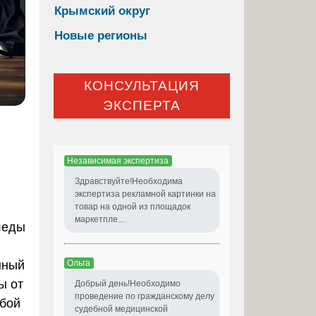
Крымский округ
Новые регионы
КОНСУЛЬТАЦИЯ
ЭКСПЕРТА
Независимая экспертиза
Здравствуйте!Необходима
экспертиза рекламной картинки на
товар на одной из площадок
маркетпле...
леды
Ольга
нный
ы от
Добрый день!Необходимо
проведение по гражданскому делу
обой
судебной медицинской