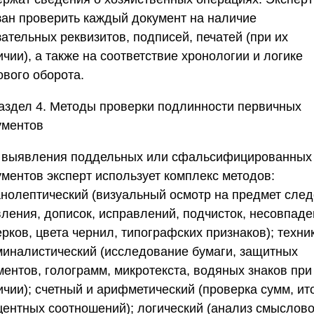
зан проверить каждый документ на наличие
ательных реквизитов, подписей, печатей (при их
чии), а также на соответствие хронологии и логике
ового оборота.
аздел 4. Методы проверки подлинности первичных
ументов
 выявления поддельных или сфальсифицированных
ументов эксперт использует комплекс методов:
анолептический (визуальный осмотр на предмет сле
вления, дописок, исправлений, подчисток, несовпад
рков, цвета чернил, типографских признаков); техни
миналистический (исследование бумаги, защитных
ментов, голограмм, микротекста, водяных знаков при
чии); счетный и арифметический (проверка сумм, ит
центных соотношений); логический (анализ смыслово