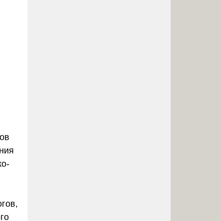
дов
ения
ко-
огов,
го