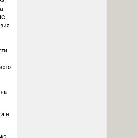
РФ,
 а
НС.
твия
сти
вого
 на
та и
ько