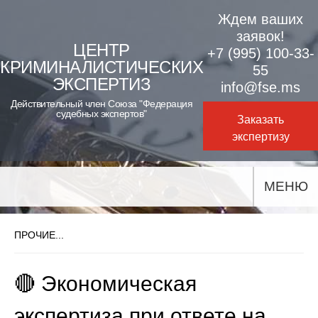
Skip
Ждем ваших
to
заявок!
ЦЕНТР
+7 (995) 100-33-
content
КРИМИНАЛИСТИЧЕСКИХ
55
ЭКСПЕРТИЗ
info@fse.ms
Действительный член Союза "Федерация
судебных экспертов"
Заказать
экспертизу
МЕНЮ
ПРОЧИЕ...
🔴 Экономическая
экспертиза при ответе на