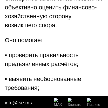
объективно оценить финансово-
хозяйственную сторону
возникшего спора.
Оно помогает:
▪️ проверить правильность
предъявленных расчётов;
▪️ выявить необоснованные
требования;
▪️ подтвердить ошибки в
info@fse.ms