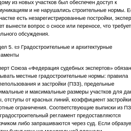
дому из новых участков был обеспечен доступ к
муникациям и не нарушались строительные нормы. Е
частке есть незарегистрированные постройки, экспе
т вынести вопрос о сносе или переносе, что требует
ельного обсуждения.
дел 5. 📜 Градостроительные и архитектурные
ламенты
перт
Союза «Федерация судебных экспертов»
обяза
тывать местные градостроительные нормы: правила
лепользования и застройки (ПЗЗ), предельные
имальные и максимальные размеры участков для да
ы, отступы от красных линий, коэффициент застройки
отные ограничения. Соответствующие выписки из П
 градостроительный регламент предоставляются
азчиком либо запрашиваются через суд. Если образу