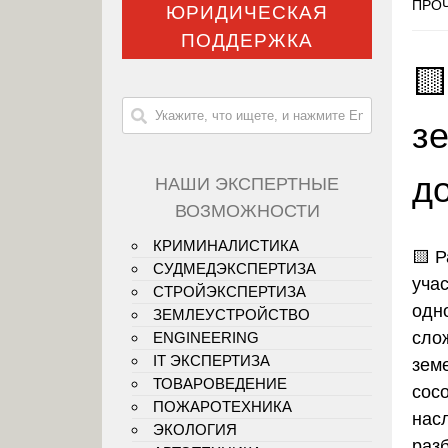
ПРОЧ
ЮРИДИЧЕСКАЯ
ПОДДЕРЖКА

зе
д
НАШИ ЭКСПЕРТНЫЕ
ВОЗМОЖНОСТИ
КРИМИНАЛИСТИКА
🟨
Р
СУДМЕДЭКСПЕРТИЗА
уча
СТРОЙЭКСПЕРТИЗА
одн
ЗЕМЛЕУСТРОЙСТВО
сло
ENGINEERING
IT ЭКСПЕРТИЗА
зем
ТОВАРОВЕДЕНИЕ
сос
ПОЖАРОТЕХНИКА
нас
ЭКОЛОГИЯ
раз