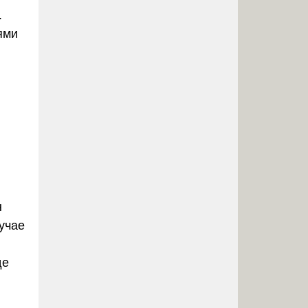
.
ями
н
учае
де