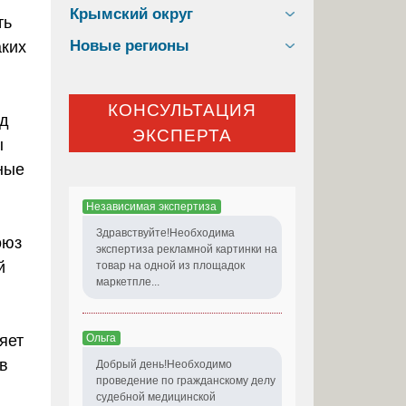
Крымский округ
ть
Новые регионы
аких
КОНСУЛЬТАЦИЯ
уд
ЭКСПЕРТА
ы
ные
Независимая экспертиза
Здравствуйте!Необходима
оюз
экспертиза рекламной картинки на
й
товар на одной из площадок
маркетпле...
Ольга
яет
в
Добрый день!Необходимо
проведение по гражданскому делу
судебной медицинской