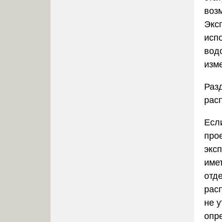
воз
Экс
исп
вод
изм
Раз
рас
Если
про
экс
име
отд
рас
не 
опр