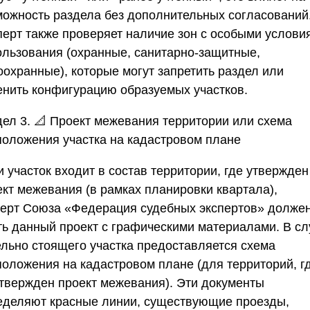
можность раздела без дополнительных согласований
перт также проверяет наличие зон с особыми услови
ользования (охранные, санитарно-защитные,
оохранные), которые могут запретить раздел или
енить конфигурацию образуемых участков.
дел 3. 📐 Проект межевания территории или схема
положения участка на кадастровом плане
 участок входит в состав территории, где утвержден
ект межевания (в рамках планировки квартала),
перт
Союза «Федерация судебных экспертов»
долже
ть данный проект с графическими материалами. В сл
ельно стоящего участка предоставляется схема
положения на кадастровом плане (для территорий, г
утвержден проект межевания). Эти документы
еделяют красные линии, существующие проезды,