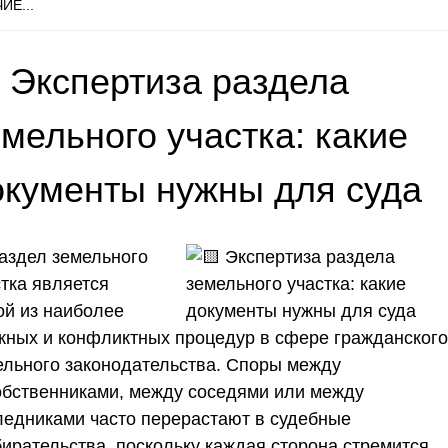
ИЕ...
 Экспертиза раздела
мельного участка: какие
окументы нужны для суда
аздел земельного
стка является
ой из наиболее
жных и конфликтных процедур в сфере гражданского
ельного законодательства. Споры между
обственниками, между соседями или между
ледниками часто перерастают в судебные
бирательства, поскольку каждая сторона стремится