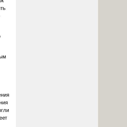
ок
ить
о
о
вым
ения
ения
огли
еет