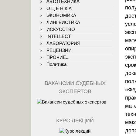
АВТОТЕХНИКА
пол
О Ц Е Н К А
ЭКОНОМИКА
дос
ЛИНГВИСТИКА
усл
ИСКУССТВО
экс
INTELLECT
мат
ЛАБОРАТОРИЯ
опи
РЕЦЕНЗИИ
экс
ПРОЧИЕ...
Политика
сро
док
пол
ВАКАНСИИ СУДЕБНЫХ
«Фе
ЭКСПЕРТОВ
пра
мат
тех
КУРС ЛЕКЦИЙ
мак
доп