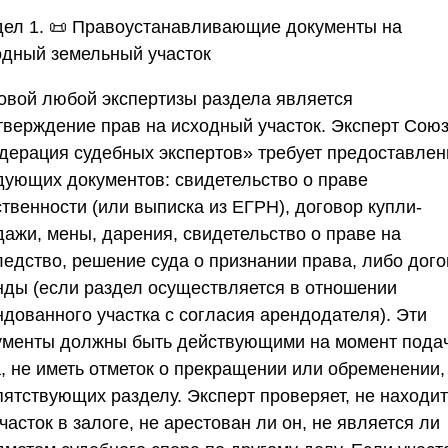
дел 1. 📜 Правоустанавливающие документы на
одный земельный участок
овой любой экспертизы раздела является
тверждение прав на исходный участок. Эксперт
Союз
дерация судебных экспертов»
требует предоставлен
дующих документов: свидетельство о праве
твенности (или выписка из ЕГРН), договор купли-
дажи, мены, дарения, свидетельство о праве на
ледство, решение суда о признании права, либо дог
нды (если раздел осуществляется в отношении
ндованного участка с согласия арендодателя). Эти
ументы должны быть действующими на момент пода
а, не иметь отметок о прекращении или обременении,
пятствующих разделу. Эксперт проверяет, не находи
часток в залоге, не арестован ли он, не является ли