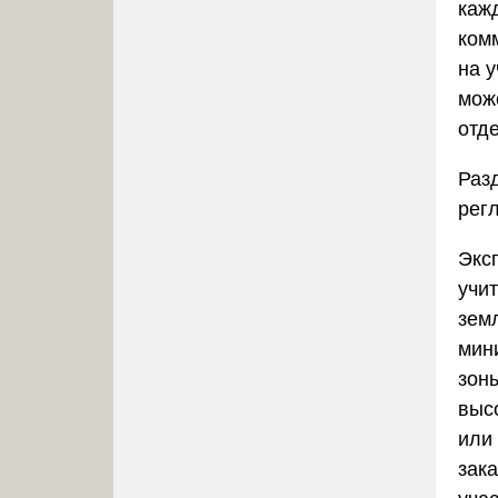
каж
ком
на у
може
отд
Раз
рег
Экс
учи
зем
мин
зон
выс
или
зак