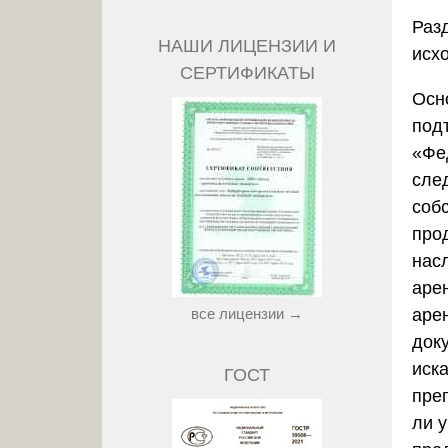
Раз
НАШИ ЛИЦЕНЗИИ И
исх
СЕРТИФИКАТЫ
Осн
под
«Фе
сле
собс
про
нас
аре
все лицензии →
аре
док
иск
ГОСТ
пре
ли у