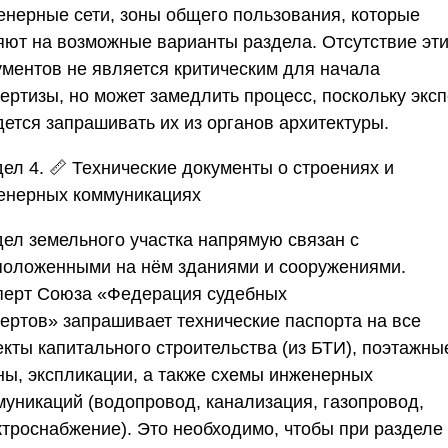
енерные сети, зоны общего пользования, которые
яют на возможные варианты раздела. Отсутствие эт
ументов не является критическим для начала
ертизы, но может замедлить процесс, поскольку экс
дется запрашивать их из органов архитектуры.
ел 4. 📏 Технические документы о строениях и
енерных коммуникациях
дел земельного участка напрямую связан с
положенными на нём зданиями и сооружениями.
перт
Союза «Федерация судебных
пертов»
запрашивает технические паспорта на все
екты капитального строительства (из БТИ), поэтажны
ны, экспликации, а также схемы инженерных
муникаций (водопровод, канализация, газопровод,
ктроснабжение). Это необходимо, чтобы при разделе