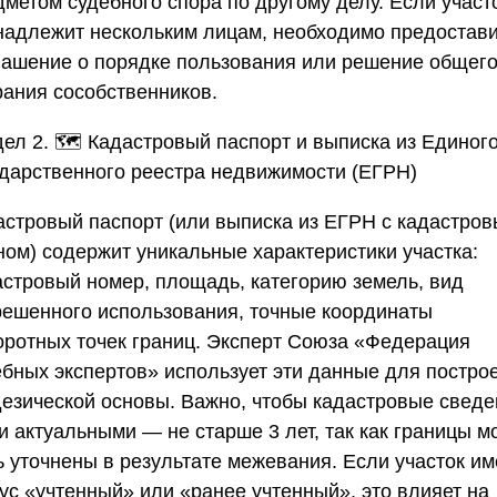
дметом судебного спора по другому делу. Если участ
надлежит нескольким лицам, необходимо предостав
лашение о порядке пользования или решение общег
рания сособственников.
ел 2. 🗺️ Кадастровый паспорт и выписка из Единог
ударственного реестра недвижимости (ЕГРН)
астровый паспорт (или выписка из ЕГРН с кадастро
ном) содержит уникальные характеристики участка:
астровый номер, площадь, категорию земель, вид
решенного использования, точные координаты
оротных точек границ. Эксперт
Союза «Федерация
ебных экспертов»
использует эти данные для постро
дезической основы. Важно, чтобы кадастровые свед
и актуальными — не старше 3 лет, так как границы м
ь уточнены в результате межевания. Если участок им
ус «учтенный» или «ранее учтенный», это влияет на