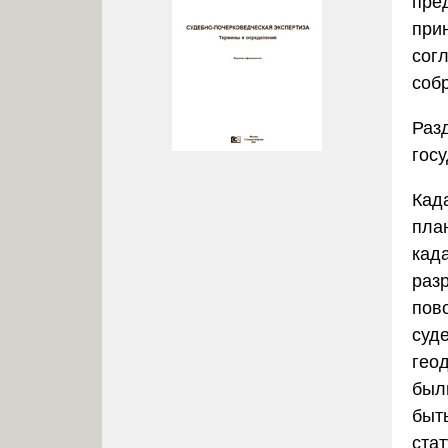
пре
при
сог
соб
Разд
гос
Кад
пла
кад
раз
пов
суд
гео
был
быт
стат