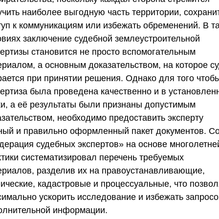
учить наиболее выгодную часть территории, сохрани
туп к коммуникациям или избежать обременений. В т
овиях заключение судебной землеустроительной
пертизы становится не просто вспомогательным
ериалом, а основным доказательством, на которое с
рается при принятии решения. Однако для того чтоб
пертиза была проведена качественно и в установлен
ки, а её результаты были признаны допустимым
азательством, необходимо предоставить эксперту
ный и правильно оформленный пакет документов.
С
дерация судебных экспертов»
на основе многолетне
ктики систематизировал перечень требуемых
ериалов, разделив их на правоустанавливающие,
нические, кадастровые и процессуальные, что позвол
симально ускорить исследование и избежать запросо
олнительной информации.