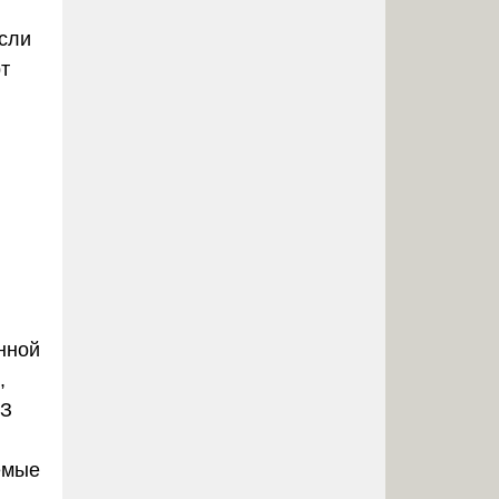
сли
рт
н
нной
,
ЗЗ
емые