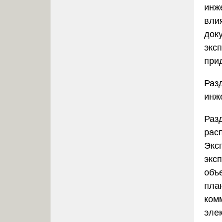
инж
вли
док
эксп
при
Разд
инж
Раз
рас
Экс
экс
объ
пла
ком
эле