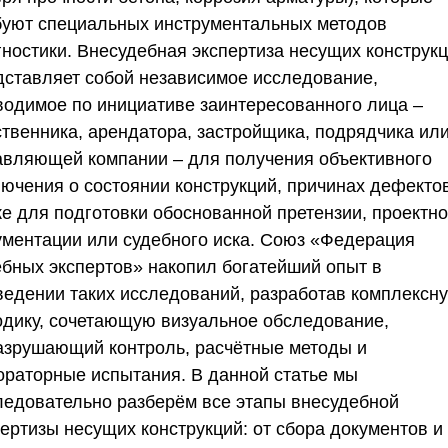
буют специальных инструментальных методов
гностики. Внесудебная экспертиза несущих конструк
дставляет собой независимое исследование,
водимое по инициативе заинтересованного лица –
ственника, арендатора, застройщика, подрядчика ил
авляющей компании – для получения объективного
лючения о состоянии конструкций, причинах дефектов
же для подготовки обоснованной претензии, проектн
ументации или судебного иска.
Союз «Федерация
ебных экспертов»
накопил богатейший опыт в
ведении таких исследований, разработав комплексн
одику, сочетающую визуальное обследование,
азрушающий контроль, расчётные методы и
ораторные испытания. В данной статье мы
ледовательно разберём все этапы внесудебной
пертизы несущих конструкций: от сбора документов и