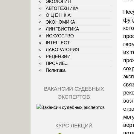
ЭКОЛОГИЯ
АВТОТЕХНИКА
Нес
О Ц Е Н К А
фун
ЭКОНОМИКА
кот
ЛИНГВИСТИКА
про
ИСКУССТВО
INTELLECT
гео
ЛАБОРАТОРИЯ
их т
РЕЦЕНЗИИ
про
ПРОЧИЕ...
сох
Политика
экс
свя
ВАКАНСИИ СУДЕБНЫХ
рек
ЭКСПЕРТОВ
воз
стр
мог
вер
КУРС ЛЕКЦИЙ
пот