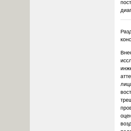
пос
диа
Разд
кон
Вне
исс
инж
атт
лица
вос
тре
про
оце
воз