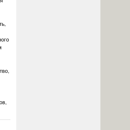
ия
ть,
ного
м
тво,
ов,