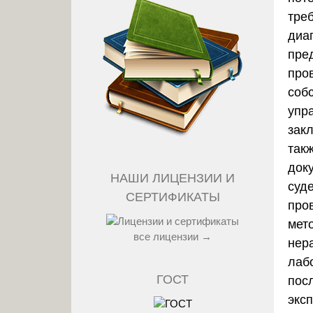
тре
диа
пре
про
соб
упр
зак
так
док
НАШИ ЛИЦЕНЗИИ И
суд
СЕРТИФИКАТЫ
про
мет
все лицензии →
нер
лаб
ГОСТ
пос
экс