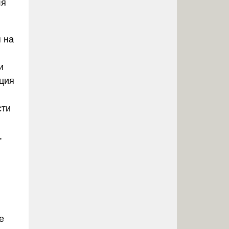
ля
 на
и
ция
сти
,
е