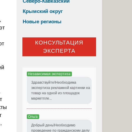
Северо-Кавказский
Крымский округ
,
Новые регионы
ют
КОНСУЛЬТАЦИЯ
от
ЭКСПЕРТА
ей
Независимая экспертиза
Здравствуйте!Необходима
экспертиза рекламной картинки на
,
товар на одной из площадок
т
маркетпле...
кты
т
Ольга
,
Добрый день!Необходимо
проведение по гражданскому делу