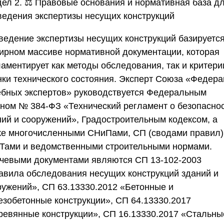
дел 2. ⚖️ Правовые основания и нормативная база д
ведения экспертизы несущих конструкций
ведение экспертизы несущих конструкций базируется
ирном массиве нормативной документации, которая
ламентирует как методы обследования, так и критери
нки технического состояния. Эксперт
Союза «Федера
ебных экспертов»
руководствуется Федеральным
оном № 384-ФЗ «Технический регламент о безопасно
ний и сооружений», Градостроительным кодексом, а
же многочисленными СНиПами, СП (сводами правил)
Тами и ведомственными строительными нормами.
чевыми документами являются СП 13-102-2003
авила обследования несущих конструкций зданий и
ружений», СП 63.13330.2012 «Бетонные и
езобетонные конструкции», СП 64.13330.2017
ревянные конструкции», СП 16.13330.2017 «Стальны