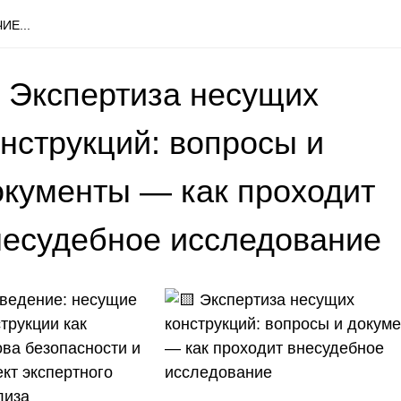
ИЕ...
 Экспертиза несущих
онструкций: вопросы и
окументы — как проходит
несудебное исследование
Введение: несущие
трукции как
ова безопасности и
кт экспертного
лиза