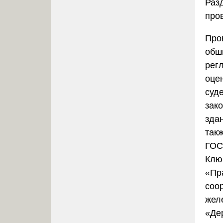
Раз
про
Про
обш
рег
оце
суд
зак
зда
так
ГОС
Клю
«Пр
соо
жел
«Де