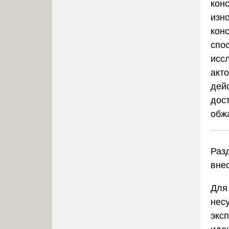
конс
изно
кон
спо
исс
акто
дей
дос
обж
Раз
вне
Для
нес
экс