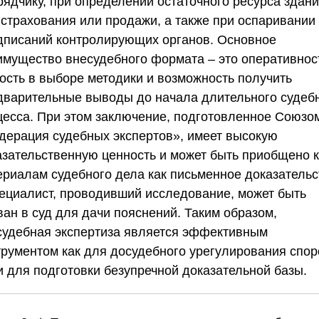
рядчику, при определении остаточного ресурса здан
 страхования или продажи, а также при оспаривании
дписаний контролирующих органов. Основное
имущество внесудебного формата – это оперативнос
кость в выборе методики и возможность получить
дварительные выводы до начала длительного судеб
цесса. При этом заключение, подготовленное
Союзо
дерация судебных экспертов»
, имеет высокую
азательственную ценность и может быть приобщено к
ериалам судебного дела как письменное доказательс
пециалист, проводивший исследование, может быть
ван в суд для дачи пояснений. Таким образом,
судебная экспертиза является эффективным
трументом как для досудебного урегулирования спор
и для подготовки безупречной доказательной базы.