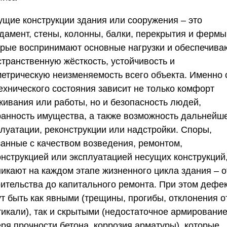
ущие конструкции здания или сооружения – это
дамент, стены, колонны, балки, перекрытия и фермы
орые воспринимают основные нагрузки и обеспечива
странственную жёсткость, устойчивость и
метрическую неизменяемость всего объекта. Именно 
ехнического состояния зависит не только комфорт
живания или работы, но и безопасность людей,
ранность имущества, а также возможность дальнейш
плуатации, реконструкции или надстройки. Споры,
занные с качеством возведения, ремонтом,
онструкцией или эксплуатацией несущих конструкций
никают на каждом этапе жизненного цикла здания – о
оительства до капитального ремонта. При этом дефе
ут быть как явными (трещины, прогибы, отклонения о
тикали), так и скрытыми (недостаточное армирование
еря прочности бетона, коррозия арматуры), которые