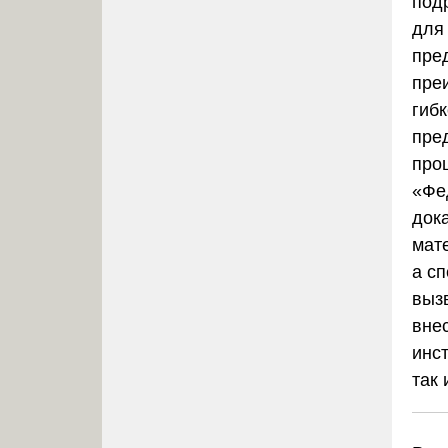
под
для
пре
пре
гиб
пре
про
«Фе
док
мат
а с
выз
вне
инс
так 