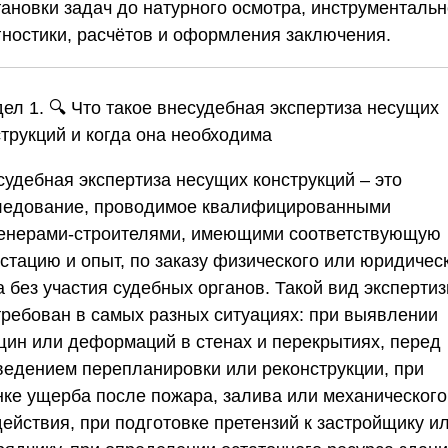
тановки задач до натурного осмотра, инструменталь
гностики, расчётов и оформления заключения.
ел 1. 🔍 Что такое внесудебная экспертиза несущих
струкций и когда она необходима
судебная экспертиза несущих конструкций – это
ледование, проводимое квалифицированными
енерами-строителями, имеющими соответствующую
естацию и опыт, по заказу физического или юридичес
 без участия судебных органов. Такой вид эксперти
требован в самых разных ситуациях: при выявлении
щин или деформаций в стенах и перекрытиях, перед
ведением перепланировки или реконструкции, при
нке ущерба после пожара, залива или механического
действия, при подготовке претензий к застройщику и