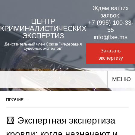
Skip
Ждем ваших
to
заявок!
ЦЕНТР
+7 (995) 100-33-
content
КРИМИНАЛИСТИЧЕСКИХ
55
ЭКСПЕРТИЗ
info@fse.ms
Действительный член Союза "Федерация
судебных экспертов"
Заказать
экспертизу
МЕНЮ
ПРОЧИЕ...
🟨 Экспертная экспертиза
кровли: когда назначают и