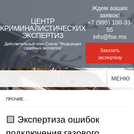
Skip
Ждем ваших
to
заявок!
ЦЕНТР
+7 (995) 100-33-
content
КРИМИНАЛИСТИЧЕСКИХ
55
ЭКСПЕРТИЗ
info@fse.ms
Действительный член Союза "Федерация
судебных экспертов"
Заказать
экспертизу
МЕНЮ
ПРОЧИЕ...
🟨 Экспертиза ошибок
подключения газового