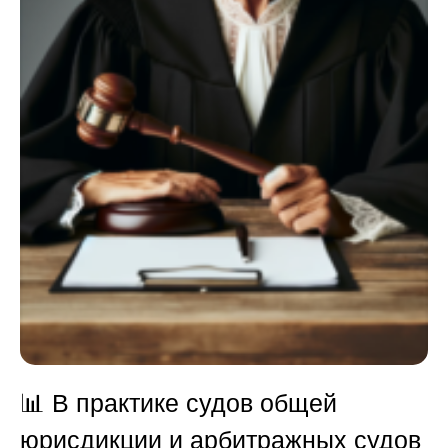
📊 В практике судов общей
юрисдикции и арбитражных судов