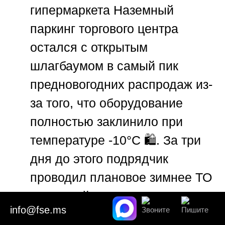
гипермаркета
Наземный
паркинг торгового центра
остался с открытым
шлагбаумом в самый пик
предновогодних распродаж из-
за того, что оборудование
полностью заклинило при
температуре -10°C 🛍️. За три
дня до этого подрядчик
проводил плановое зимнее ТО
с заменой смазочных
info@fse.ms
материалов. ТЦ понес крупные