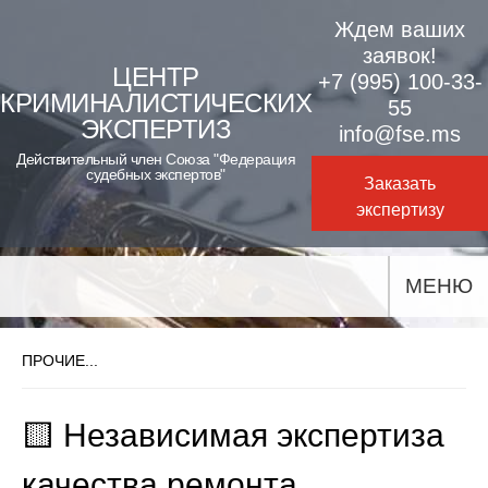
Skip
Ждем ваших
to
заявок!
ЦЕНТР
+7 (995) 100-33-
content
КРИМИНАЛИСТИЧЕСКИХ
55
ЭКСПЕРТИЗ
info@fse.ms
Действительный член Союза "Федерация
судебных экспертов"
Заказать
экспертизу
МЕНЮ
ПРОЧИЕ...
🟨 Независимая экспертиза
качества ремонта