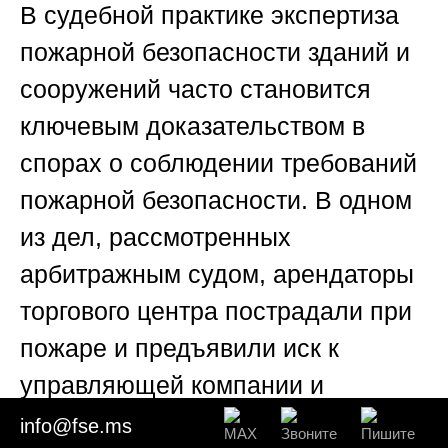
В судебной практике
экспертиза
пожарной безопасности зданий и
сооружений
часто становится
ключевым доказательством в
спорах о соблюдении требований
пожарной безопасности. В одном
из дел, рассмотренных
арбитражным судом, арендаторы
торгового центра пострадали при
пожаре и предъявили иск к
управляющей компании и
застройщику. Суд назначил
info@fse.ms