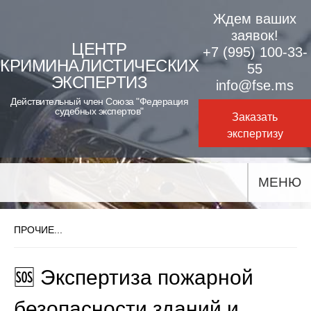
Skip
Ждем ваших
to
заявок!
ЦЕНТР
+7 (995) 100-33-
content
КРИМИНАЛИСТИЧЕСКИХ
55
ЭКСПЕРТИЗ
info@fse.ms
Действительный член Союза "Федерация
судебных экспертов"
Заказать
экспертизу
МЕНЮ
ПРОЧИЕ...
🆘 Экспертиза пожарной
безопасности зданий и