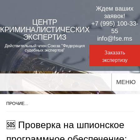
Skip
Ждем ваших
to
заявок!
ЦЕНТР
+7 (995) 100-33-
content
КРИМИНАЛИСТИЧЕСКИХ
55
ЭКСПЕРТИЗ
info@fse.ms
Действительный член Союза "Федерация
судебных экспертов"
Заказать
экспертизу
МЕНЮ
ПРОЧИЕ...
🆘 Проверка на шпионское
программное обеспечение: