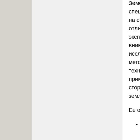
Зем
спе
на 
отл
экс
вни
исс
мет
тех
при
сто
зем
Ее 