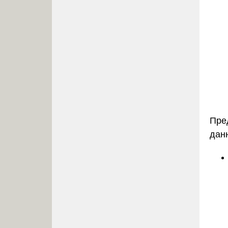
Пре
данн