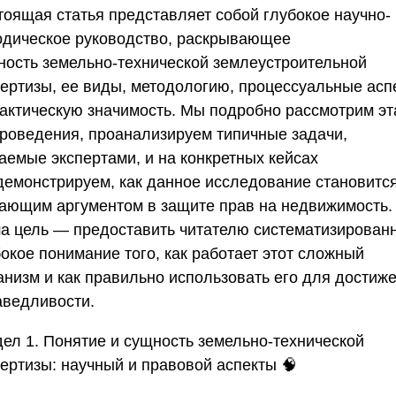
тоящая статья представляет собой глубокое научно-
одическое руководство, раскрывающее
ность
земельно-технической землеустроительной
пертизы
, ее виды, методологию, процессуальные асп
рактическую значимость. Мы подробно рассмотрим э
проведения, проанализируем типичные задачи,
аемые экспертами, и на конкретных кейсах
демонстрируем, как данное исследование становитс
ающим аргументом в защите прав на недвижимость.
а цель — предоставить читателю систематизированн
окое понимание того, как работает этот сложный
анизм и как правильно использовать его для достиж
аведливости.
дел 1. Понятие и сущность земельно-технической
пертизы: научный и правовой аспекты
🧠