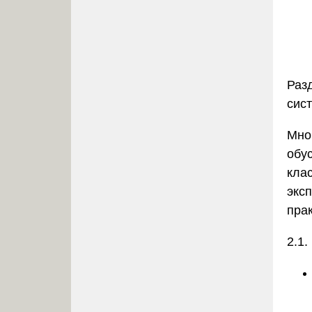
Раз
сис
Мно
обу
кла
экс
пра
2.1