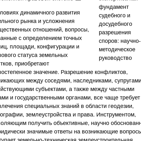
словиях динамичного развития
ельного рынка и усложнения
щественных отношений, вопросы,
занные с определением точных
ниц, площади, конфигурации и
вового статуса земельных
стков, приобретают
востепенное значение. Разрешение конфликтов,
никающих между соседями, наследниками, супругами
яйствующими субъектами, а также между частными
ами и государственными органами, все чаще требует
влечения специальных знаний в области геодезии,
тографии, землеустройства и права. Инструментом,
воляющим получить объективные, научно обоснован
ридически значимые ответы на возникающие вопросы
тупает
земельно-техническая землеустроительная