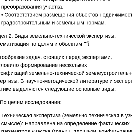
преобразования участка.
• Соответствием размещения объектов недвижимос
градостроительным и земельным нормам.
дел 2. Виды земельно-технической экспертизы:
тематизация по целям и объектам
🗂️
гообразие задач, стоящих перед экспертами,
словило формирование нескольких
ссификаций
земельно-технической землеустроительн
пертизы
. В научно-методической литературе и экспер
ктике выделяются следующие основные виды:
. По целям исследования:
Техническая экспертиза (земельно-техническая в уз
смысле):
Направлена на определение фактических
параметров участка (границ, площади, конфигураци