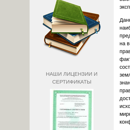
экс
Дан
наи
пре
на в
пра
фак
сос
НАШИ ЛИЦЕНЗИИ И
зем
СЕРТИФИКАТЫ
зна
пра
дос
исх
мир
кон