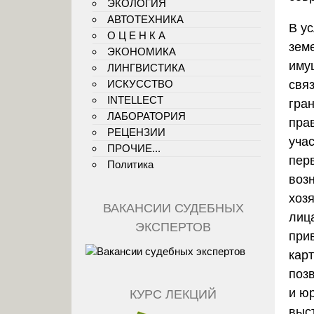
ЭКОЛОГИЯ
АВТОТЕХНИКА
В у
О Ц Е Н К А
зем
ЭКОНОМИКА
иму
ЛИНГВИСТИКА
свя
ИСКУССТВО
INTELLECT
гра
ЛАБОРАТОРИЯ
пра
РЕЦЕНЗИИ
уча
ПРОЧИЕ...
пер
Политика
воз
хоз
ВАКАНСИИ СУДЕБНЫХ
лиц
ЭКСПЕРТОВ
при
кар
поз
и ю
КУРС ЛЕКЦИЙ
выс