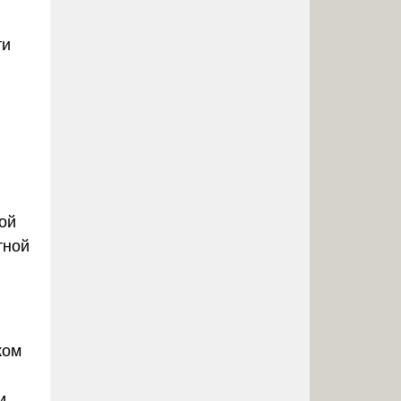
ти
ой
тной
ком
и,