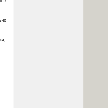
ных
ьно
ки,