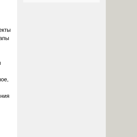
екты
тапы
я
ое,
ения