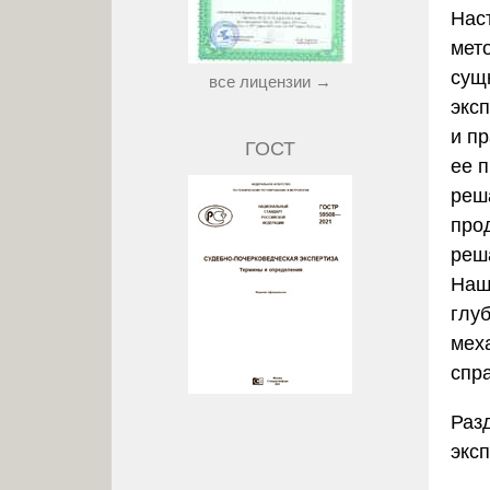
Нас
мет
сущ
все лицензии →
экс
и п
ГОСТ
ее 
реш
про
реш
Наш
глуб
мех
спр
Раз
экс