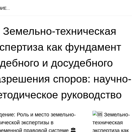
ИЕ...
 Земельно-техническая
кспертиза как фундамент
удебного и досудебного
азрешения споров: научно-
етодическое руководство
дение: Роль и место земельно-
нической экспертизы в
ременной правовой системе
🏛️