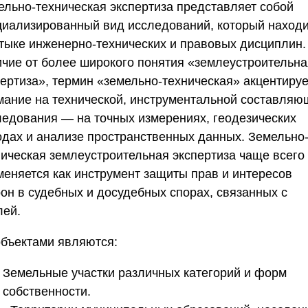
ельно-техническая экспертиза представляет собой
циализированный вид исследований, который наход
стыке инженерно-технических и правовых дисциплин.
ичие от более широкого понятия «землеустроительна
пертиза», термин «земельно-техническая» акцентируе
мание на технической, инструментальной составляю
ледования — на точных измерениях, геодезических
одах и анализе пространственных данных.
Земельно
ническая землеустроительная экспертиза
чаще всего
меняется как инструмент защиты прав и интересов
рон в судебных и досудебных спорах, связанных с
лей.
объектами являются:
Земельные участки различных категорий и форм
собственности.