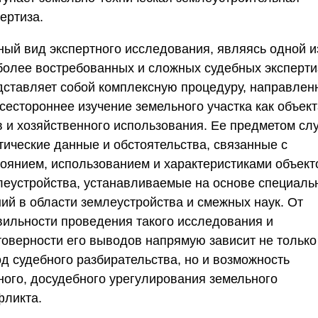
пертиза
.
ный вид экспертного исследования, являясь одной и
более востребованных и сложных судебных эксперти
дставляет собой комплексную процедуру, направлен
сестороннее изучение земельного участка как объек
в и хозяйственного использования. Ее предметом сл
тические данные и обстоятельства, связанные с
тоянием, использованием и характеристиками объект
леустройства, устанавливаемые на основе специаль
ний в области землеустройства и смежных наук. От
вильности проведения такого исследования и
товерности его выводов напрямую зависит не только
од судебного разбирательства, но и возможность
ного, досудебного урегулирования земельного
фликта.