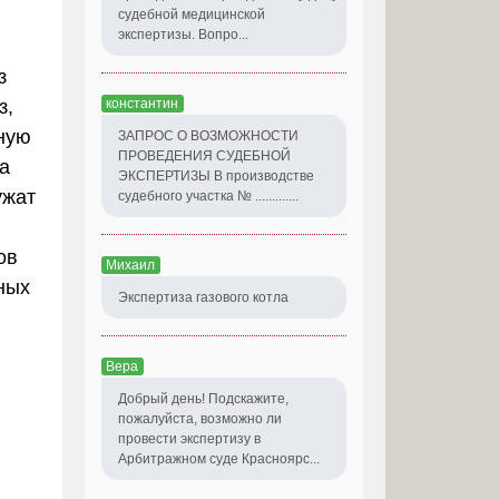
судебной медицинской
экспертизы. Вопро...
з
з,
константин
ную
ЗАПРОС О ВОЗМОЖНОСТИ
ПРОВЕДЕНИЯ СУДЕБНОЙ
та
ЭКСПЕРТИЗЫ В производстве
ужат
судебного участка № .............
ов
Михаил
ных
Экспертиза газового котла
Вера
Добрый день! Подскажите,
пожалуйста, возможно ли
провести экспертизу в
Арбитражном суде Красноярс...