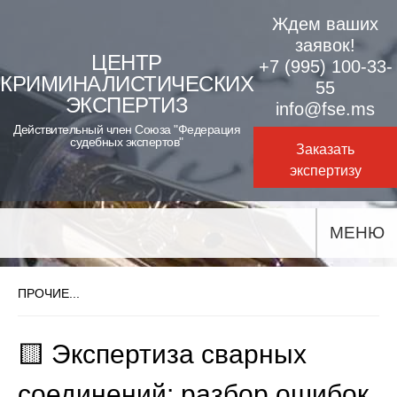
Skip
Ждем ваших
to
заявок!
ЦЕНТР
+7 (995) 100-33-
content
КРИМИНАЛИСТИЧЕСКИХ
55
ЭКСПЕРТИЗ
info@fse.ms
Действительный член Союза "Федерация
судебных экспертов"
Заказать
экспертизу
МЕНЮ
ПРОЧИЕ...
🟨 Экспертиза сварных
соединений: разбор ошибок