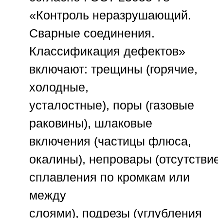
«Контроль неразрушающий.
Сварные соединения.
Классификация дефектов»
включают:
трещины
(горячие,
холодные,
усталостные),
поры
(газовые
раковины),
шлаковые
включения
(частицы флюса,
окалины),
непровары
(отсутстви
сплавления по кромкам или
между
слоями),
подрезы
(углубления