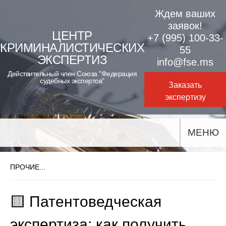
Skip
Ждем ваших
to
заявок!
ЦЕНТР
+7 (995) 100-33-
content
КРИМИНАЛИСТИЧЕСКИХ
55
ЭКСПЕРТИЗ
info@fse.ms
Действительный член Союза "Федерация
судебных экспертов"
Заказать
экспертизу
МЕНЮ
ПРОЧИЕ...
🟨 Патентоведческая
экспертиза: как получить