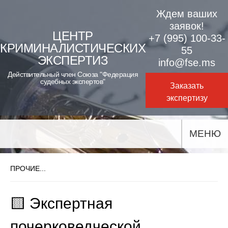
Skip
Ждем ваших
to
заявок!
ЦЕНТР
+7 (995) 100-33-
content
КРИМИНАЛИСТИЧЕСКИХ
55
ЭКСПЕРТИЗ
info@fse.ms
Действительный член Союза "Федерация
судебных экспертов"
Заказать
экспертизу
МЕНЮ
ПРОЧИЕ...
🟨 Экспертная
почерковедческой