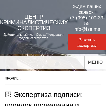
Skip
Ждем ваших
to
заявок!
ЦЕНТР
+7 (995) 100-33-
content
КРИМИНАЛИСТИЧЕСКИХ
55
ЭКСПЕРТИЗ
info@fse.ms
Действительный член Союза "Федерация
судебных экспертов"
Заказать
экспертизу
МЕНЮ
ПРОЧИЕ...
🟨 Экспертиза подписи:
порядок проведения и