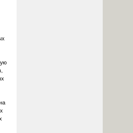
ых
ную
в,
ых
ена
ых
х