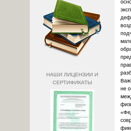
осн
экс
деф
воз
подч
мат
обр
пре
пра
раз
НАШИ ЛИЦЕНЗИИ И
Важ
СЕРТИФИКАТЫ
не 
меж
физ
«Фе
сов
фик