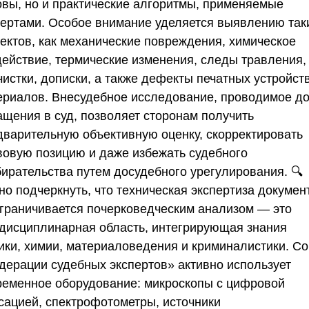
овы, но и практические алгоритмы, применяемые
пертами. Особое внимание уделяется выявлению так
ектов, как механические повреждения, химическое
действие, термические изменения, следы травления,
истки, дописки, а также дефекты печатных устройст
ериалов. Внесудебное исследование, проводимое д
ащения в суд, позволяет сторонам получить
дварительную объективную оценку, скорректировать
вовую позицию и даже избежать судебного
бирательства путем досудебного урегулирования. 🔍
но подчеркнуть, что техническая экспертиза докумен
ограничивается почерковедческим анализом — это
дисциплинарная область, интегрирующая знания
ики, химии, материаловедения и криминалистики.
Со
дерации судебных экспертов»
активно использует
ременное оборудование: микроскопы с цифровой
сацией, спектрофотометры, источники