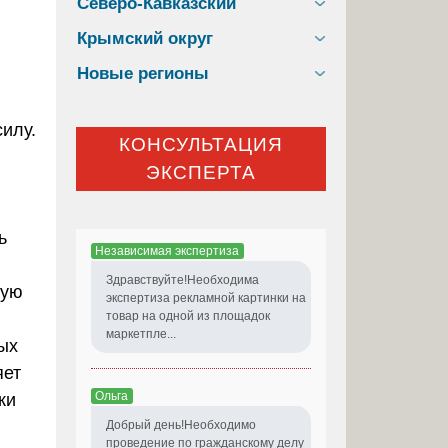
Северо-Кавказский
Крымский округ
Новые регионы
илу.
КОНСУЛЬТАЦИЯ
ЭКСПЕРТА
ь
Независимая экспертиза
Здравствуйте!Необходима
ную
экспертиза рекламной картинки на
товар на одной из площадок
маркетпле...
ых
яет
Ольга
ки
Добрый день!Необходимо
проведение по гражданскому делу