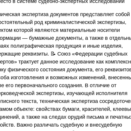
место в системе судебно-экспертных исследований
ническая экспертиза документов представляет собой
остоятельный род криминалистической экспертизы,
ектом которой являются материальные носители
ормации — бумажные документы, а также в отдельн
чаях полиграфическая продукция и иные изделия,
ержащие реквизиты. 📝
Союз «Федерации судебных
пертов»
трактует данное исследование как комплекс
ку физического состояния документа, его реквизито
соба изготовления и возможных изменений, внесенн
ле его первоначального создания. В отличие от
ерковедческой экспертизы, изучающей исполнителя
писного текста, техническая экспертиза сосредоточ
амом объекте: свойствах бумаги, красителей, клеев
динений, а также на следах орудий письма и печатны
ройств. Важно различать судебную и внесудебную