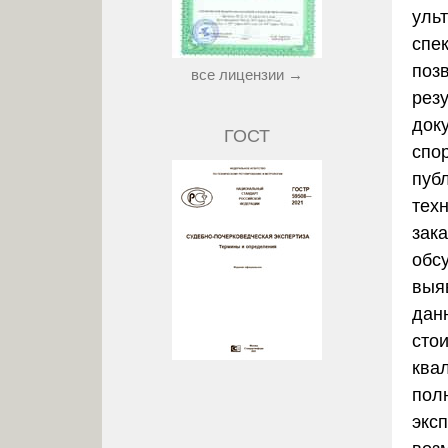
уль
спе
поз
все лицензии →
резу
док
ГОСТ
спо
пуб
тех
зак
обс
выя
дан
сто
ква
пол
эксп