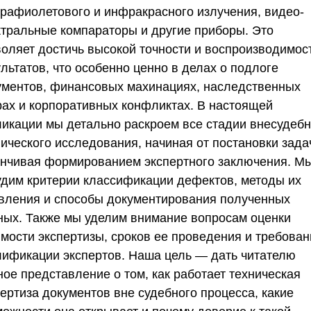
трафиолетового и инфракрасного излучения, видео-
ктральные компараторы и другие приборы. Это
воляет достичь высокой точности и воспроизводимос
льтатов, что особенно ценно в делах о подлоге
ументов, финансовых махинациях, наследственных
рах и корпоративных конфликтах. В настоящей
ликации мы детально раскроем все стадии внесудебн
нического исследования, начиная от постановки зада
анчивая формированием экспертного заключения. М
удим критерии классификации дефектов, методы их
вления и способы документирования полученных
ных. Также мы уделим внимание вопросам оценки
имости экспертизы, сроков ее проведения и требован
лификации экспертов. Наша цель — дать читателю
ное представление о том, как работает техническая
ертиза документов вне судебного процесса, какие