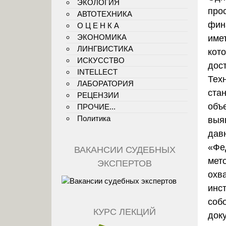
ЭКОЛОГИЯ
про
АВТОТЕХНИКА
фин
О Ц Е Н К А
ЭКОНОМИКА
име
ЛИНГВИСТИКА
кот
ИСКУССТВО
дос
INTELLECT
Техн
ЛАБОРАТОРИЯ
ста
РЕЦЕНЗИИ
объ
ПРОЧИЕ...
Политика
выя
дав
«Фе
ВАКАНСИИ СУДЕБНЫХ
мет
ЭКСПЕРТОВ
охв
инс
соб
КУРС ЛЕКЦИЙ
док