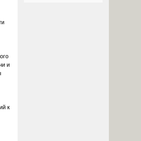
ти
ого
чи и
ы
ий к