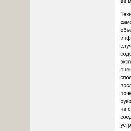
её 
Тех
сам
объ
инф
слу
сод
экс
оцен
спо
пос
поч
руко
на с
сое
уст