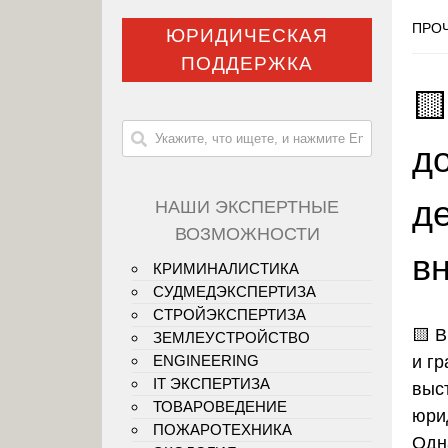
ПРОЧ
ЮРИДИЧЕСКАЯ
ПОДДЕРЖКА

д
д
НАШИ ЭКСПЕРТНЫЕ
ВОЗМОЖНОСТИ
в
КРИМИНАЛИСТИКА
СУДМЕДЭКСПЕРТИЗА
СТРОЙЭКСПЕРТИЗА
🟨
В
ЗЕМЛЕУСТРОЙСТВО
и г
ENGINEERING
IT ЭКСПЕРТИЗА
выс
ТОВАРОВЕДЕНИЕ
юри
ПОЖАРОТЕХНИКА
Одн