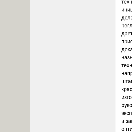
тех
ини
дела
рег
дает
при
док
наз
тех
нап
шта
кра
изг
рук
экс
в з
опт