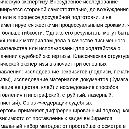
ническую экспертизу. Внесудебное исследование
циируется стороной самостоятельно, до возбуждения
 или в процессе досудебной подготовки, и не
ламентируется жесткими процессуальными сроками, 
 больше гибкости. Однако его результаты могут быт
общены к материалам дела в качестве письменного
азательства или использованы для ходатайства о
начении судебной экспертизы. Классическая структур
нической экспертизы включает три основных
равления: исследование реквизитов (подписи, печати
мпы), исследование материалов документов (бумага
сящие вещества, клей) и исследование способов
отовления (типографский, струйный, лазерный,
описный).
Союз «Федерации судебных
пертов»
применяет дифференцированный подход, ко
ависимости от поставленных задач выбирается
имальный набор методов: от простейшего осмотра в