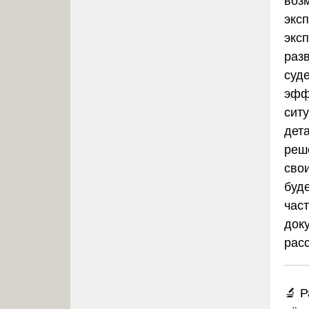
воз
экс
экс
раз
суд
эфф
сит
дет
реш
сво
буд
час
док
рас
🔬 