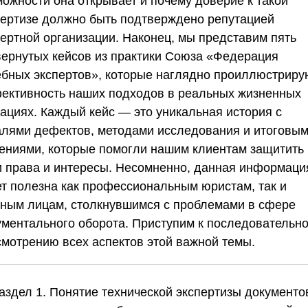
можности она открывает и почему доверие к такой
пертизе должно быть подтверждено репутацией
пертной организации. Наконец, мы представим пять
вернутых кейсов из практики
Союза «Федерация
ебных экспертов»
, которые наглядно проиллюстриру
ективность наших подходов в реальных жизненных
уациях. Каждый кейс — это уникальная история с
алями дефектов, методами исследования и итоговы
ениями, которые помогли нашим клиентам защитить
и права и интересы. Несомненно, данная информаци
ет полезна как профессиональным юристам, так и
тным лицам, столкнувшимся с проблемами в сфере
ументального оборота. Приступим к последовательн
смотрению всех аспектов этой важной темы.
Раздел 1. Понятие технической экспертизы документо