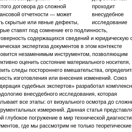
стого договора до сложной
ансовой отчетности — может
ть скрытые или явные дефекты,
орые ставят под сомнение его подлинность,
товерность содержащихся сведений и юридическую с
ическая экспертиза документов в этом контексте
новится незаменимым инструментом, позволяющим
ективно оценить состояние материального носителя,
вить следы постороннего вмешательства, определит
ность изготовления или внесения изменений.
Союз
дерация судебных экспертов»
разработал комплекс
одологию внесудебного исследования, которая
атывает все этапы: от визуального осмотра до сложн
трументальных измерений. Данная статья представл
ой глубокое погружение в мир технической диагности
ументов, где мы рассмотрим не только теоретические