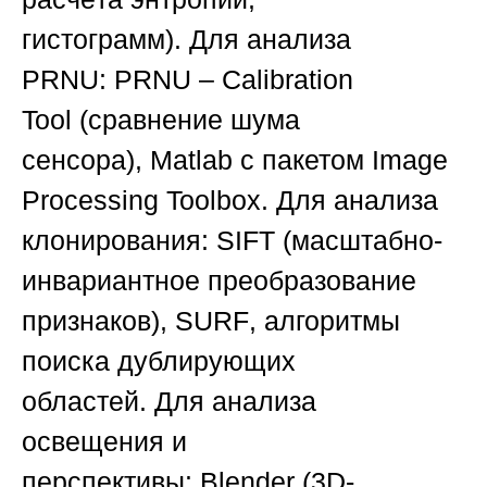
гистограмм).
Для анализа
PRNU:
PRNU – Calibration
Tool
(сравнение шума
сенсора),
Matlab
с пакетом
Image
Processing Toolbox
.
Для анализа
клонирования:
SIFT
(масштабно-
инвариантное преобразование
признаков),
SURF
, алгоритмы
поиска дублирующих
областей.
Для анализа
освещения и
перспективы:
Blender
(3D-