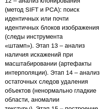
12
– анализ клонирования
(метод
SIFT
и
PCA
): поиск
идентичных или почти
идентичных блоков изображения
(следы инструмента
«штамп»).
Этап 13
– анализ
наличия искажений при
масштабировании (артефакты
интерполяции).
Этап 14
– анализ
остаточных следов удаления
объектов (ненормально гладкие
области, аномалии
текстуры).
Этап 15
– построение