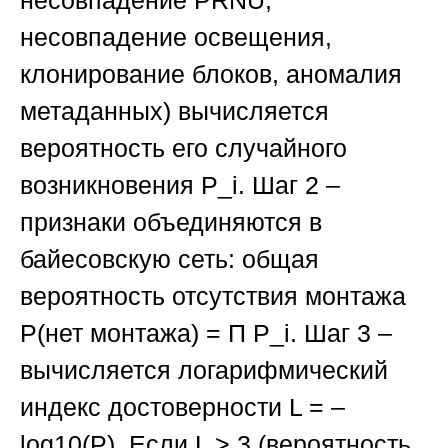
несовпадение
PRNU
,
несовпадение освещения,
клонирование блоков, аномалия
метаданных) вычисляется
вероятность его случайного
возникновения P_i.
Шаг 2
–
признаки объединяются в
байесовскую сеть: общая
вероятность отсутствия монтажа
P(нет монтажа) = Π P_i.
Шаг 3
–
вычисляется логарифмический
индекс достоверности L = –
log10(P). Если L > 3 (вероятность