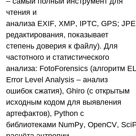
– самый полный инструмент для
чтения и
анализа
EXIF
,
XMP
,
IPTC
,
GPS
;
JPE
редактирования, показывает
степень доверия к файлу).
Для
частотного и статистического
анализа:
FotoForensics
(алгоритм
E
Error Level Analysis – анализ
ошибок сжатия),
Ghiro
(с открытым
исходным кодом для выявления
артефактов),
Python
с
библиотеками
NumPy
,
OpenCV
,
Sci
расчёта энтропии,