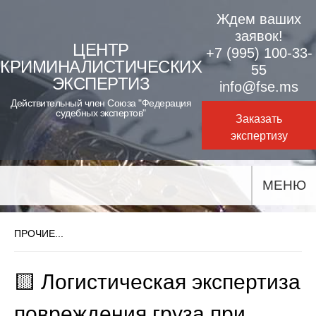
Skip
Ждем ваших
to
заявок!
ЦЕНТР
+7 (995) 100-33-
content
КРИМИНАЛИСТИЧЕСКИХ
55
ЭКСПЕРТИЗ
info@fse.ms
Действительный член Союза "Федерация
судебных экспертов"
Заказать
экспертизу
МЕНЮ
ПРОЧИЕ...
🟨 Логистическая экспертиза
повреждения груза при