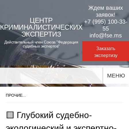
Skip
Ждем ваших
to
заявок!
ЦЕНТР
+7 (995) 100-33-
content
КРИМИНАЛИСТИЧЕСКИХ
55
ЭКСПЕРТИЗ
info@fse.ms
Действительный член Союза "Федерация
судебных экспертов"
Заказать
экспертизу
МЕНЮ
ПРОЧИЕ...
🟨 Глубокий судебно-
экологический и экспертно-