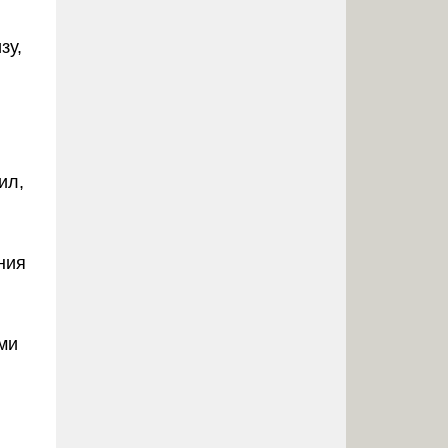
зу,
ил,
ния
ми