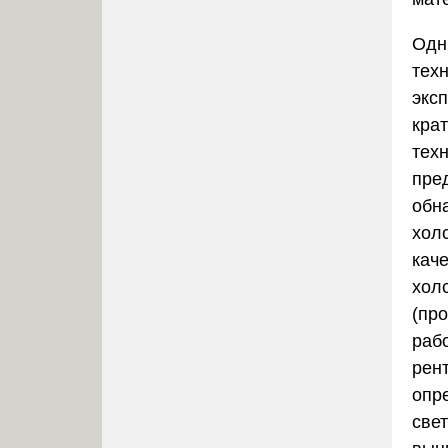
Одн
тех
экс
крат
тех
пре
обн
холс
кач
хол
(про
раб
рен
опр
све