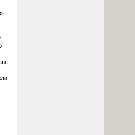
о-
и
р
ва:
сли