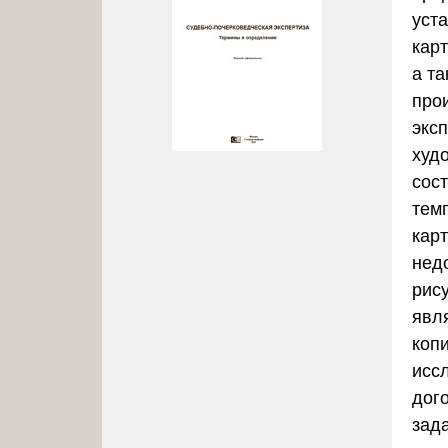
уст
кар
а т
про
экс
худ
сост
темп
карт
нед
рису
явл
коп
исс
дог
зада