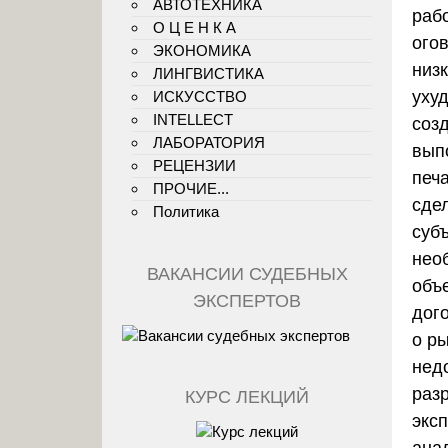
АВТОТЕХНИКА
раб
О Ц Е Н К А
огов
ЭКОНОМИКА
низк
ЛИНГВИСТИКА
уху
ИСКУССТВО
INTELLECT
соз
ЛАБОРАТОРИЯ
вып
РЕЦЕНЗИИ
печа
ПРОЧИЕ...
сдел
Политика
суб
нео
ВАКАНСИИ СУДЕБНЫХ
объ
ЭКСПЕРТОВ
дого
о р
нед
раз
КУРС ЛЕКЦИЙ
экс