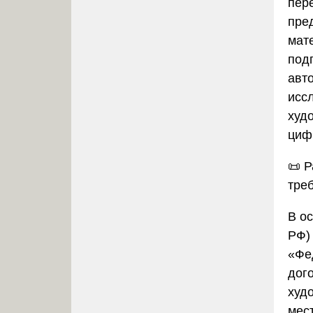
пер
пре
мате
под
авт
исс
худ
циф
📜
Р
треб
В ос
РФ)
«Фе
дог
худо
мес