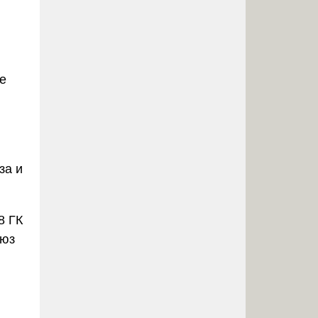
ы
е
за и
8 ГК
юз