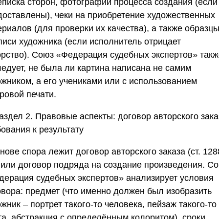
еписка сторон, фотографии процесса создания (если
доставлены), чеки на приобретение художественных
риалов (для проверки их качества), а также образц
писи художника (если исполнитель отрицает
орство).
Союз «Федерация судебных экспертов
» такж
ледует, не была ли картина написана не самим
ожником, а его учениками или с использованием
ровой печати.
аздел 2. Правовые аспекты: договор авторского зака
ования к результату
нове спора лежит договор авторского заказа (ст. 128
 или договор подряда на создание произведения.
Со
дерация судебных экспертов
» анализирует условия
овора: предмет (что именно должен был изобразить
жник – портрет такого-то человека, пейзаж такого-то
та, абстракция с определённым колоритом), сроки,