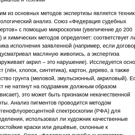
им из основных методов экспертизы является техник
нологический анализ.
Союз «Федерация судебных
пертов
» с помощью микроскопии (увеличение до 200
) и химических методов определяет: соответствует л
ника исполнения заявленной (например, если догово
дусматривал масляную живопись, а экспертиза
аруживает акрил – это нарушение). Исследуется осно
т (лён, хлопок, синтетика), картон, дерево, а также
ество грунта (меловой, эмульсионный, акриловый). Е
ст не натянут на подрамник должным образом
висает), это может быть признаком некачественной
оты. Анализ пигментов проводится методом
тгенофлуоресцентной спектроскопии (РФА) для
еделения, использовал ли художник качественные
тостойкие краски или дешёвые, склонные к