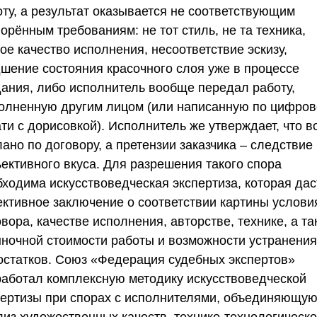
оту, а результат оказывается не соответствующим
орённым требованиям: не тот стиль, не та техника,
ое качество исполнения, несоответствие эскизу,
дшение состояния красочного слоя уже в процессе
дания, либо исполнитель вообще передал работу,
олненную другим лицом (или написанную по цифров
ти с дорисовкой). Исполнитель же утверждает, что в
ано по договору, а претензии заказчика – следствие
ъективного вкуса. Для разрешения такого спора
бходима искусствоведческая экспертиза, которая дас
ективное заключение о соответствии картины услови
вора, качестве исполнения, авторстве, технике, а та
ыночной стоимости работы и возможности устранения
остатков.
Союз «Федерация судебных экспертов
»
работал комплексную методику искусствоведческой
пертизы при спорах с исполнителями, объединяющу