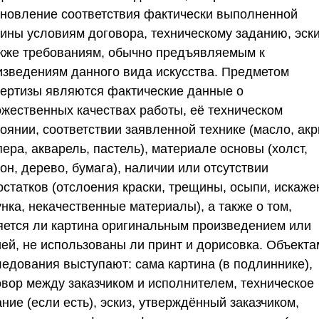
ановление соответствия фактически выполненной
тины условиям договора, техническому заданию, эски
акже требованиям, обычно предъявляемым к
изведениям данного вида искусства. Предметом
пертизы являются фактические данные о
ожественных качествах работы, её техническом
оянии, соответствии заявленной технике (масло, акр
ера, акварель, пастель), материале основы (холст,
он, дерево, бумага), наличии или отсутствии
остатков (отслоения краски, трещины, осыпи, искаже
нка, некачественные материалы), а также о том,
яется ли картина оригинальным произведением или
ией, не использованы ли принт и дорисовка. Объекта
ледования выступают: сама картина (в подлиннике),
овор между заказчиком и исполнителем, техническое
ние (если есть), эскиз, утверждённый заказчиком,