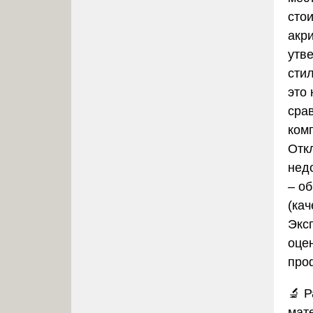
сто
акри
утв
сти
это
срав
ком
Отк
нед
– о
(кач
Экс
оце
про
🔬
Р
мат