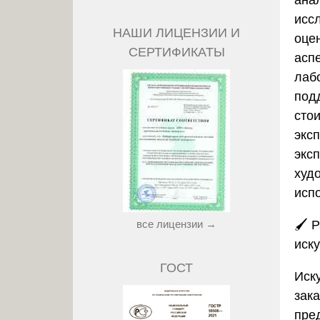
ана
исс
НАШИ ЛИЦЕНЗИИ И
оце
СЕРТИФИКАТЫ
аспе
лаб
под
сто
экс
экс
худ
испо
все лицензии →
🖌️
Р
иск
ГОСТ
Иск
зак
пре