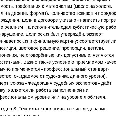
имость, требования к материалам (масло на холсте,
л на дереве, формат), количество эскизов и порядок
ерждения. Если в договоре указано «написать портре
ле реализм», а исполнитель сдал кубистическую рабо
 нарушение. Если эскиз был утверждён, эксперт
нивает эскиз и финальную картину: соответствует л
позиция, цветовое решение, пропорции, детали.
лонения, не оговорённые как допустимые, являются
остатками. Важно также условие о приемлемом каче
бычно применяется «профессиональный стандарт»
ество, ожидаемое от художника данного уровня).
перт
Союза «Федерация судебных экспертов
» даёт
нку: является ли работа выполненной на
фессиональном уровне или на уровне любителя.
аздел 3. Технико-технологическое исследование
ериалов и техники