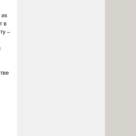
 их
т в
ту –
и
стве