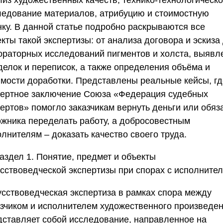
лиз художественных качеств, технико-технологическ
ледование материалов, атрибуцию и стоимостную
нку. В данной статье подробно раскрываются все
кты такой экспертизы: от анализа договора и эскиза
ораторных исследований пигментов и холста, выявл
делок и переписок, а также определения объёма и
имости доработки. Представлены реальные кейсы, гд
пертное заключение
Союза «Федерация судебных
пертов
» помогло заказчикам вернуть деньги или обяз
ожника переделать работу, а добросовестным
лнителям – доказать качество своего труда.
аздел 1. Понятие, предмет и объекты
усствоведческой экспертизы при спорах с исполните
усствоведческая экспертиза в рамках спора между
азчиком и исполнителем художественного произведе
дставляет собой исследование, направленное на