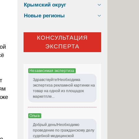
Крымский округ
Новые регионы
КОНСУЛЬТАЦИЯ
ЭКСПЕРТА
ой
сё
Независимая экспертиза
т
Здравствуйте!Необходима
экспертиза рекламной картинки на
ям
товар на одной из площадок
кже
маркетпле...
Ольга
Добрый день!Необходимо
ю
проведение по гражданскому делу
судебной медицинской