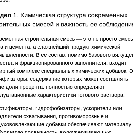
оре.
здел
1. Химическая структура современных
оительных смесей и важность ее соблюдени
ременная строительная смесь — это не просто смесь
ка и цемента, а сложнейший продукт химической
мышленности. В ее состав, помимо базового вяжуще
ества и фракционированного заполнителя, входит
ирный комплекс специальных химических добавок. Э
ификаторы, содержание которых может составлять
ые доли процента, полностью определяют
плуатационные характеристики готового раствора.
стификаторы, гидрофобизаторы, ускорители или
едлители схватывания, противоморозные и
духововлекающие добавки обеспечивают материалу
бходимую подвижность, водоудерживающую