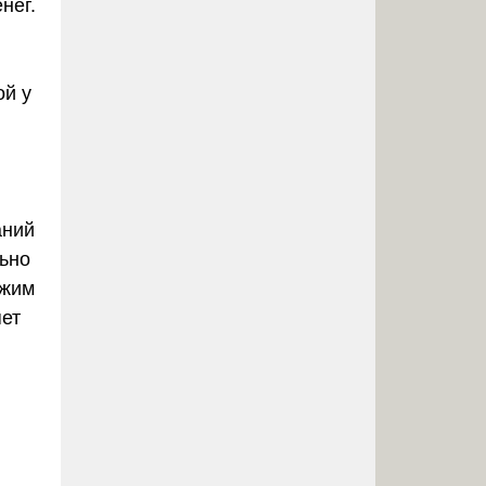
нег.
ой у
аний
льно
ежим
яет