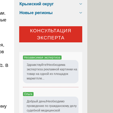
Крымский округ
Новые регионы
ми.
ные
КОНСУЛЬТАЦИЯ
ЭКСПЕРТА
я,
ов
Независимая экспертиза
️. В
Здравствуйте!Необходима
экспертиза рекламной картинки на
товар на одной из площадок
маркетпле...
Ольга
Добрый день!Необходимо
ину
проведение по гражданскому делу
судебной медицинской