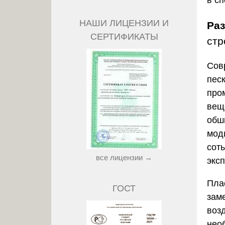
в сп
НАШИ ЛИЦЕНЗИИ И
Ра
СЕРТИФИКАТЫ
стр
Сов
пес
про
вещ
обш
мод
сот
все лицензии →
экс
Пла
ГОСТ
зам
воз
нео