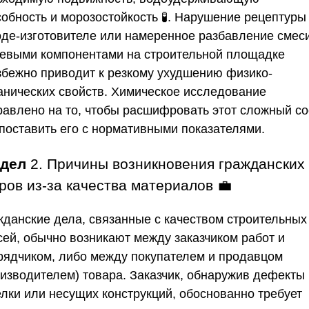
собность и морозостойкость 🧪. Нарушение рецептуры
оде-изготовителе или намеренное разбавление смес
евыми компонентами на строительной площадке
збежно приводит к резкому ухудшению физико-
анических свойств. Химическое исследование
равлено на то, чтобы расшифровать этот сложный со
опоставить его с нормативными показателями.
здел
2. Причины возникновения гражданских
ров из-за качества материалов 💼
жданские дела, связанные с качеством строительных
сей, обычно возникают между заказчиком работ и
рядчиком, либо между покупателем и продавцом
оизводителем) товара. Заказчик, обнаружив дефекты
елки или несущих конструкций, обоснованно требует