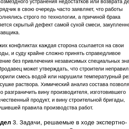
возмездного устранения недостатков или возврата де
рядчик в свою очередь часто заявляет, что работы
олнялись строго по технологии, а причиной брака
яется скрытый дефект самой сухой смеси, закупленн
тавщика.
аких конфликтах каждая сторона ссылается на свои
оды, и суду крайне сложно принять справедливое
ение без привлечения независимых специальных зн
 Продавец может утверждать, что строители неправи
ворили смесь водой или нарушили температурный р
 сушке раствора. Химический анализ состава позвол
но разграничить вину производителя, изготовившего
ачественный продукт, и вину строительной бригады,
ушившей правила производства работ.
здел
3. Задачи, решаемые в ходе экспертно-