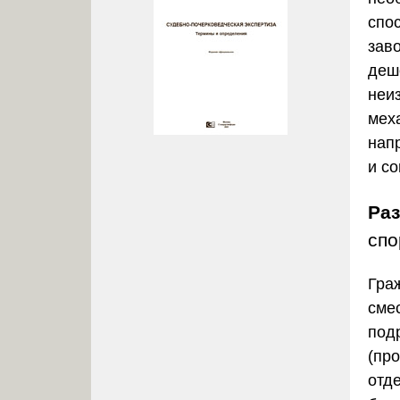
спо
зав
деш
неи
мех
нап
и с
Ра
спо
Гра
сме
под
(пр
отд