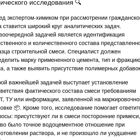
ического исследования 🔍
ед экспертом-химиком при рассмотрении гражданско
 ставится широкий круг аналитических задач.
воочередной задачей является идентификация
ественного и количественного состава представленн
азца строительной смеси. Специалист должен
еделить марку примененного цемента, тип и фракци
ка, а также выявить присутствие полимерных добавок
рой важнейшей задачей выступает установление
тветствия фактического состава смеси требованиям
Т, ТУ или информации, заявленной на маркировочно
овке 📦. Кроме того, исследование помогает ответит
росы: присутствуют ли в смеси посторонние примеси
ово было точное водоцементное отношение при
готовлении раствора, и не произошло ли ухудшение