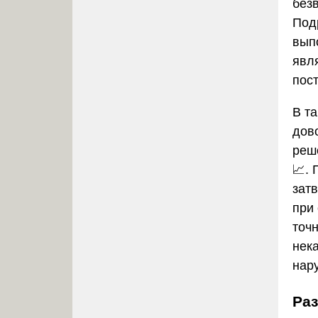
без
Под
вып
явл
пос
В т
дов
реш
📈.
зат
при
точ
нек
нар
Ра