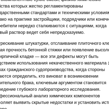
йства которых жестко регламентированы
ударственными стандартами и техническими условия
ако на практике застройщики, подрядчики или конеч
ребители нередко сталкиваются с ситуациями, когда
овый раствор ведет себя непредсказуемо.
трескивание штукатурки, отслаивание плиточного кле
кая прочность бетонной стяжки или появление высол
кирпичной кладке — все эти дефекты могут быть
дствием использования некачественного материала ⚖
ках гражданского судопроизводства, когда стороны
аются определить, кто виноват в возникновении
оительного брака, ключевым аргументом становится
ведение глубокого лабораторного исследования.
фессиональный анализ химических компонентов
воляет выявить скрытые недостатки и установить ист