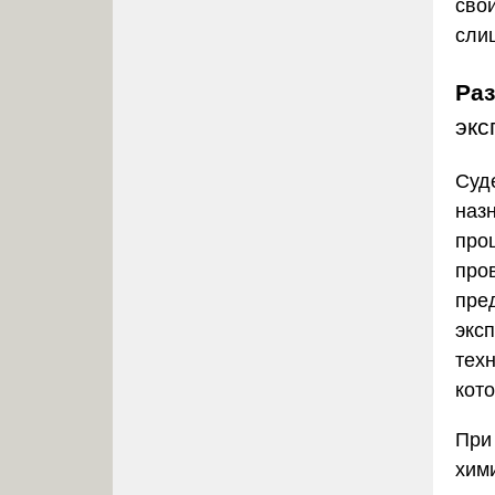
сво
сли
Ра
экс
Суд
наз
про
про
пре
экс
тех
кот
При
хим