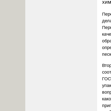
хим
Пер
дела
Пер
кач
обр
опр
пес
Вто
соо
ГОС
упак
воп
как
при