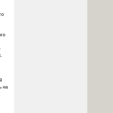
го
ого
ю
.
й
ь на
,