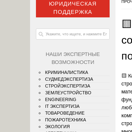
ПРОЧ
ЮРИДИЧЕСКАЯ
ПОДДЕРЖКА

с
п
НАШИ ЭКСПЕРТНЫЕ
ВОЗМОЖНОСТИ
КРИМИНАЛИСТИКА
🟨
К
СУДМЕДЭКСПЕРТИЗА
стр
СТРОЙЭКСПЕРТИЗА
мат
ЗЕМЛЕУСТРОЙСТВО
фун
ENGINEERING
IT ЭКСПЕРТИЗА
люб
ТОВАРОВЕДЕНИЕ
ком
ПОЖАРОТЕХНИКА
стр
ЭКОЛОГИЯ
мно