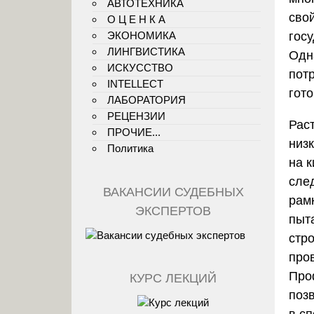
АВТОТЕХНИКА
сво
О Ц Е Н К А
ЭКОНОМИКА
гос
ЛИНГВИСТИКА
Одн
ИСКУССТВО
пот
INTELLECT
гот
ЛАБОРАТОРИЯ
РЕЦЕНЗИИ
Рас
ПРОЧИЕ...
низ
Политика
на 
сле
ВАКАНСИИ СУДЕБНЫХ
рам
ЭКСПЕРТОВ
пыт
стр
про
Про
КУРС ЛЕКЦИЙ
поз