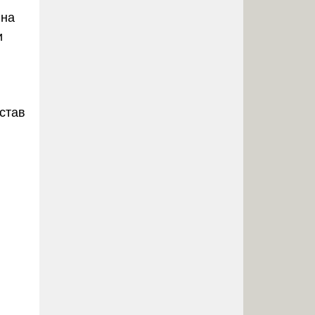
 на
и
став