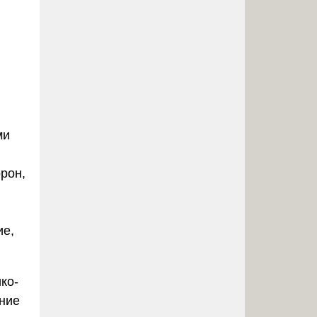
ми
рон,
ие,
ко-
ение