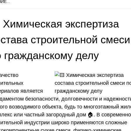
ИЕ...
 Химическая экспертиза
остава строительной смеси
о гражданскому делу
ачество
оительных
ериалов является
даментом безопасности, долговечности и надежност
ого возводимого объекта, будь то многоэтажный жил
плекс или частный загородный дом 🏠. В современн
оительной индустрии широко применяются сложные
гокомпонентные сухие смеси, физико-химические