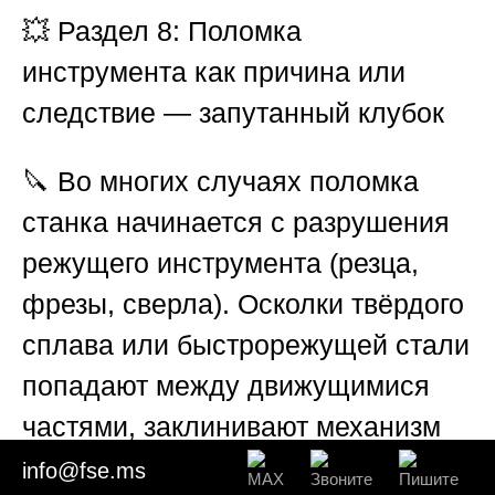
💥
Раздел 8: Поломка
инструмента как причина или
следствие — запутанный клубок
🔪 Во многих случаях поломка
станка начинается с разрушения
режущего инструмента (резца,
фрезы, сверла). Осколки твёрдого
сплава или быстрорежущей стали
попадают между движущимися
частями, заклинивают механизм
подачи, разбивают направляющие
info@fse.ms