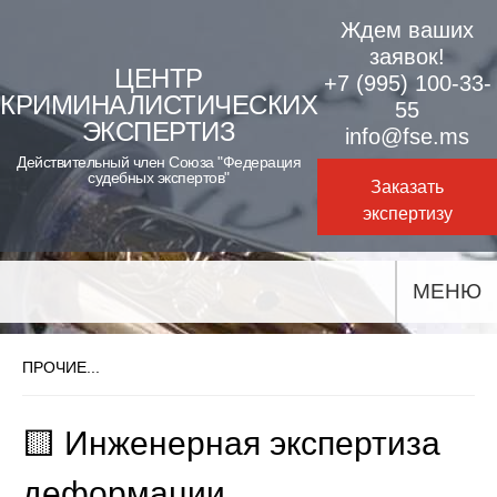
Skip
Ждем ваших
to
заявок!
ЦЕНТР
+7 (995) 100-33-
content
КРИМИНАЛИСТИЧЕСКИХ
55
ЭКСПЕРТИЗ
info@fse.ms
Действительный член Союза "Федерация
судебных экспертов"
Заказать
экспертизу
МЕНЮ
ПРОЧИЕ...
🟨 Инженерная экспертиза
деформации