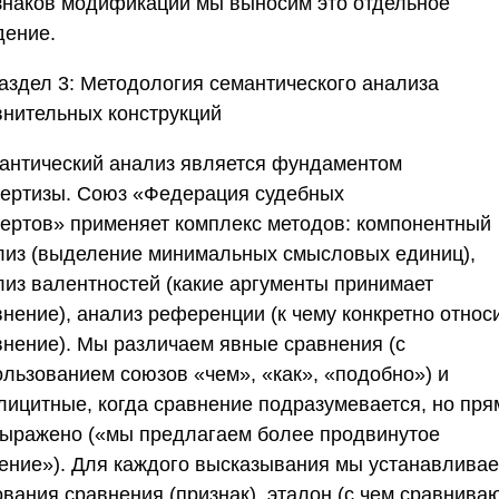
знаков модификации мы выносим это отдельное
дение.
аздел 3: Методология семантического анализа
внительных конструкций
антический анализ является фундаментом
пертизы.
Союз «Федерация судебных
пертов»
применяет комплекс методов: компонентный
лиз (выделение минимальных смысловых единиц),
лиз валентностей (какие аргументы принимает
внение), анализ референции (к чему конкретно относ
внение). Мы различаем явные сравнения (с
ользованием союзов «чем», «как», «подобно») и
лицитные, когда сравнение подразумевается, но пря
выражено («мы предлагаем более продвинутое
ение»). Для каждого высказывания мы устанавлива
вания сравнения (признак), эталон (с чем сравниваю