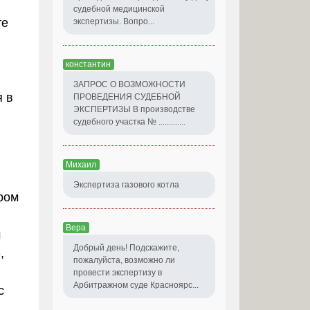
судебной медицинской
те
экспертизы. Вопро...
константин
ЗАПРОС О ВОЗМОЖНОСТИ
я в
ПРОВЕДЕНИЯ СУДЕБНОЙ
ЭКСПЕРТИЗЫ В производстве
судебного участка № .............
Михаил
Экспертиза газового котла
ром
Вера
м
Добрый день! Подскажите,
,
пожалуйста, возможно ли
провести экспертизу в
Арбитражном суде Красноярс...
с
а