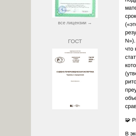
мат
сро
все лицензии →
(«э
резу
N»)
ГОСТ
что
ста
кот
(ут
рит
пре
объ
сра
🧩
Р
В э