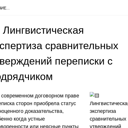
ИЕ...
 Лингвистическая
кспертиза сравнительных
тверждений переписки с
одрядчиком
 современном договорном праве
еписка сторон приобрела статус
ноценного доказательства,
бенно когда устные
оворенности или неясные пункты