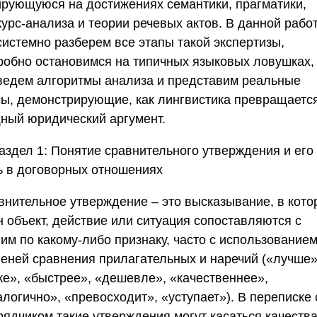
ирующуюся на достижениях семантики, прагматики,
курс-анализа и теории речевых актов. В данной рабо
системно разберем все этапы такой экспертизы,
робно остановимся на типичных языковых ловушках,
ведем алгоритмы анализа и представим реальные
сы, демонстрирующие, как лингвистика превращаетс
ный юридический аргумент.
аздел 1: Понятие сравнительного утверждения и его
ь в договорных отношениях
внительное утверждение – это высказывание, в кото
н объект, действие или ситуация сопоставляются с
им по какому-либо признаку, часто с использование
пеней сравнения прилагательных и наречий («лучше»
же», «быстрее», «дешевле», «качественнее»,
логично», «превосходит», «уступает»). В переписке 
рядчиком такие утверждения могут касаться качеств