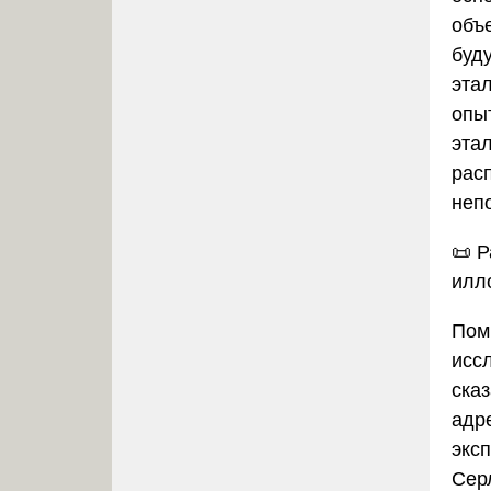
объ
буд
эта
опы
этал
рас
неп
📜
Р
илл
Пом
исс
ска
адр
экс
Сер