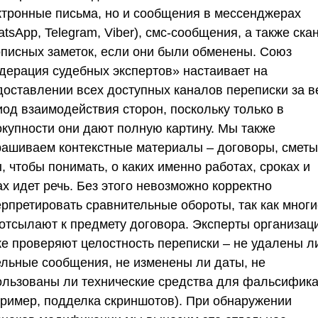
ктронные письма, но и сообщения в мессенджерах
tsApp, Telegram, Viber), смс-сообщения, а также ска
описных заметок, если они были обменены.
Союз
дерация судебных экспертов»
настаивает на
доставлении всех доступных каналов переписки за в
иод взаимодействия сторон, поскольку только в
окупности они дают полную картину. Мы также
рашиваем контекстные материалы – договоры, сметы
, чтобы понимать, о каких именно работах, сроках и
х идет речь. Без этого невозможно корректно
ерпретировать сравнительные обороты, так как многи
 отсылают к предмету договора. Эксперты организац
же проверяют целостность переписки – не удалены л
ельные сообщения, не изменены ли даты, не
ользованы ли технические средства для фальсифик
пример, подделка скриншотов). При обнаружении