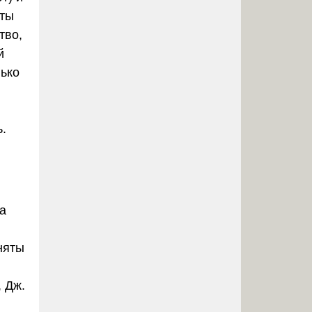
оты
тво,
й
лько
.
а
няты
 Дж.