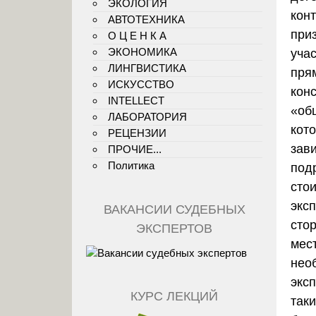
ЭКОЛОГИЯ
кон
АВТОТЕХНИКА
при
О Ц Е Н К А
ЭКОНОМИКА
уча
ЛИНГВИСТИКА
пря
ИСКУССТВО
кон
INTELLECT
«об
ЛАБОРАТОРИЯ
кот
РЕЦЕНЗИИ
зави
ПРОЧИЕ...
Политика
подр
сто
экс
ВАКАНСИИ СУДЕБНЫХ
стор
ЭКСПЕРТОВ
мес
нео
экс
КУРС ЛЕКЦИЙ
так