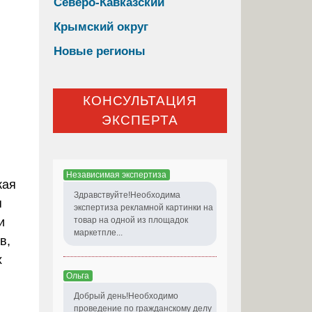
Северо-Кавказский
Крымский округ
Новые регионы
КОНСУЛЬТАЦИЯ
ЭКСПЕРТА
Независимая экспертиза
кая
Здравствуйте!Необходима
я
экспертиза рекламной картинки на
и
товар на одной из площадок
маркетпле...
в,
х
Ольга
Добрый день!Необходимо
проведение по гражданскому делу