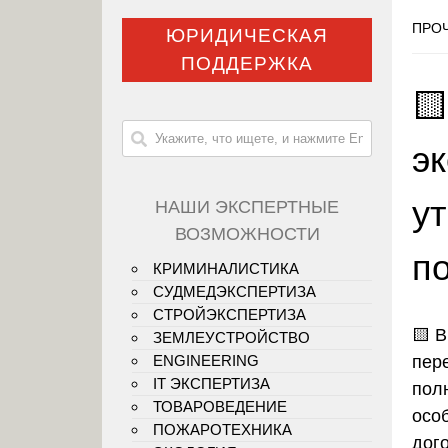
ПРОЧ
ЮРИДИЧЕСКАЯ
ПОДДЕРЖКА

э
у
НАШИ ЭКСПЕРТНЫЕ
ВОЗМОЖНОСТИ
п
КРИМИНАЛИСТИКА
СУДМЕДЭКСПЕРТИЗА
СТРОЙЭКСПЕРТИЗА
🟨
В
ЗЕМЛЕУСТРОЙСТВО
пер
ENGINEERING
IT ЭКСПЕРТИЗА
пол
ТОВАРОВЕДЕНИЕ
осо
ПОЖАРОТЕХНИКА
дог