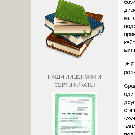
баз
дис
мы 
под
при
кей
мощ
📌
Р
рол
НАШИ ЛИЦЕНЗИИ И
СЕРТИФИКАТЫ
Сра
оди
друг
сте
«ху
«ана
под