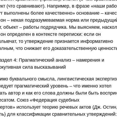
ект (что сравнивают). Например, в фразе «наши раб
ут выполнены более качественно» основание – качес
лон – некая подразумеваемая норма или предыдущи
т, объект – работы подрядчика. Мы выясняем, наско
он определен в контексте переписки: если он
плывчат, то утверждение признается информативно
олным, что снижает его доказательственную ценность
аздел 4: Прагматический анализ – намерения и
окутивная сила высказываний
имо буквального смысла, лингвистическая экспертиз
ледует прагматический уровень – что именно хотел
зать автор и как его слова должны были быть воспри
есатом.
Союз «Федерация судебных
пертов»
использует теорию речевых актов (Дж. Остин,
ль) для классификации сравнительных утверждений: