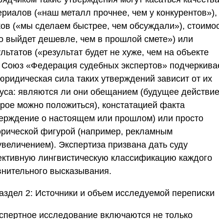
ериалов («наш металл прочнее, чем у конкурентов»),
ков («мы сделаем быстрее, чем обсуждали»), стоимо
то выйдет дешевле, чем в прошлой смете») или
льтатов («результат будет не хуже, чем на объекте
.
Союз «Федерация судебных экспертов»
подчеркивае
 юридическая сила таких утверждений зависит от их
туса: являются ли они обещанием (будущее действие
орое можно положиться), констатацией факта
верждение о настоящем или прошлом) или просто
орической фигурой (например, рекламным
увеличением). Экспертиза призвана дать суду
ективную лингвистическую классификацию каждого
внительного высказывания.
аздел 2: Источники и объем исследуемой переписки
кспертное исследование включаются не только