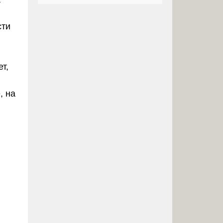
сти
т,
, на