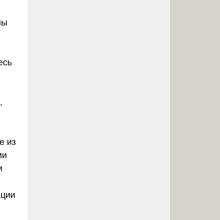
ны
есь
,
е из
ии
и
ации