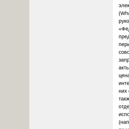
эле
(Wha
рук
«Фе
пре
пер
сов
зап
акты
цена
инт
них
так
отд
исп
(на