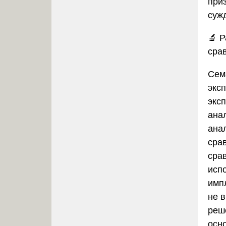
при
суж
🔬
Р
сра
Сем
экс
экс
ана
ана
сра
сра
исп
имп
не 
реш
осно