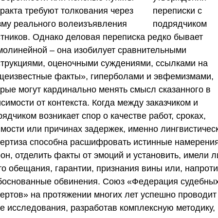
тракта требуют толкования через
зму реального волеизъявления
стников. Однако деловая переписка редко бывает
молинейной – она изобилует сравнительными
струкциями, оценочными суждениями, ссылками на
щеизвестные факты», гиперболами и эвфемизмами,
орые могут кардинально менять смысл сказанного в
симости от контекста. Когда между заказчиком и
ядчиком возникает спор о качестве работ, сроках,
имости или причинах задержек, именно лингвистичес
пертиза способна расшифровать истинные намерени
он, отделить факты от эмоций и установить, имели л
то обещания, гарантии, признания вины или, напроти
боснованные обвинения.
Союз «Федерация судебны
пертов»
на протяжении многих лет успешно проводит
ие исследования, разработав комплексную методику,