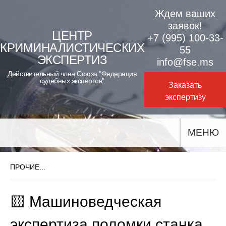
Skip
Ждем ваших
to
заявок!
ЦЕНТР
+7 (995) 100-33-
content
КРИМИНАЛИСТИЧЕСКИХ
55
ЭКСПЕРТИЗ
info@fse.ms
Действительный член Союза "Федерация
судебных экспертов"
Заказать
экспертизу
МЕНЮ
ПРОЧИЕ...
🟨 Машиноведческая
экспертиза поломки станка