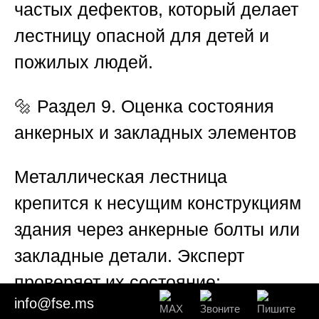
частых дефектов, который делает
лестницу опасной для детей и
пожилых людей.
🔩
Раздел 9. Оценка состояния
анкерных и закладных элементов
Металлическая лестница
крепится к несущим конструкциям
здания через анкерные болты или
закладные детали. Эксперт
проверяет их состояние:
info@fse.ms
отсутствие коррозии, целостность