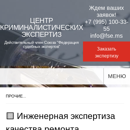
Skip
Ждем ваших
to
заявок!
ЦЕНТР
+7 (995) 100-33-
content
КРИМИНАЛИСТИЧЕСКИХ
55
ЭКСПЕРТИЗ
info@fse.ms
Действительный член Союза "Федерация
судебных экспертов"
Заказать
экспертизу
МЕНЮ
ПРОЧИЕ...
🟨 Инженерная экспертиза
качества ремонта