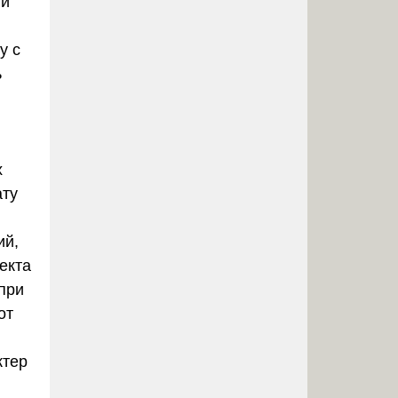
ый
у с
ь
х
ату
ий,
екта
 при
от
ктер