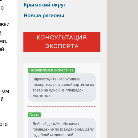
Крымский округ
но
Новые регионы
ивки
в
КОНСУЛЬТАЦИЯ
ми,
ЭКСПЕРТА
ий
Независимая экспертиза
Здравствуйте!Необходима
экспертиза рекламной картинки на
нтом
товар на одной из площадок
маркетпле...
ый
Ольга
ого
Добрый день!Необходимо
проведение по гражданскому делу
судебной медицинской