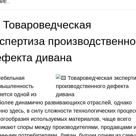
ИЕ...
 Товароведческая
кспертиза производственно
ефекта дивана
ебельная
мышленность
яется одной из
более динамично развивающихся отраслей, однако
нно здесь, в силу сложности технологических процес
ногообразия используемых материалов, чаще всего
никают споры между производителями, продавцами 
ечными потребителями. Диван, будучи одним из самы