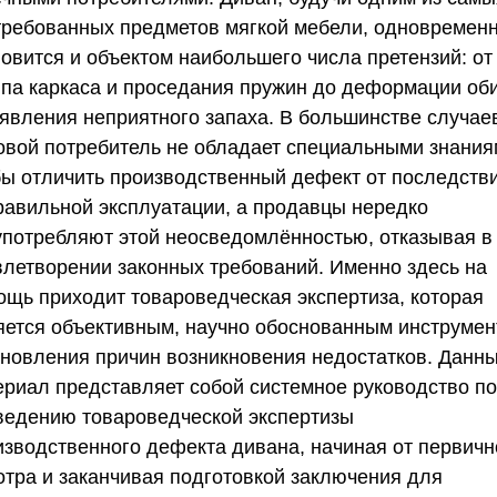
требованных предметов мягкой мебели, одновремен
новится и объектом наибольшего числа претензий: от
ипа каркаса и проседания пружин до деформации об
оявления неприятного запаха. В большинстве случае
овой потребитель не обладает специальными знания
бы отличить производственный дефект от последств
равильной эксплуатации, а продавцы нередко
употребляют этой неосведомлённостью, отказывая в
влетворении законных требований. Именно здесь на
ощь приходит товароведческая экспертиза, которая
яется объективным, научно обоснованным инструме
ановления причин возникновения недостатков. Данн
ериал представляет собой системное руководство по
ведению товароведческой экспертизы
изводственного дефекта дивана, начиная от первичн
отра и заканчивая подготовкой заключения для