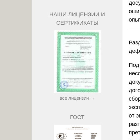
дос
оши
НАШИ ЛИЦЕНЗИИ И
опы
СЕРТИФИКАТЫ
Раз
деф
Под
нес
док
дог
все лицензии →
сбор
экс
от 
ГОСТ
раз
пре