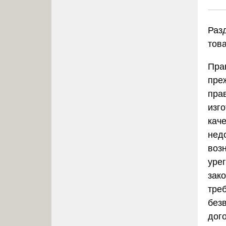
Раз
тов
Пра
пре
пра
изг
кач
нед
воз
уре
зак
тре
без
дог