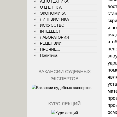
АВТОТЕХНИКА
вос
О Ц Е Н К А
ЭКОНОМИКА
ста
ЛИНГВИСТИКА
скр
ИСКУССТВО
и п
INTELLECT
ряд
ЛАБОРАТОРИЯ
что
РЕЦЕНЗИИ
неп
ПРОЧИЕ...
Политика
зло
удо
пом
ВАКАНСИИ СУДЕБНЫХ
явл
ЭКСПЕРТОВ
уст
мат
про
КУРС ЛЕКЦИЙ
про
осм