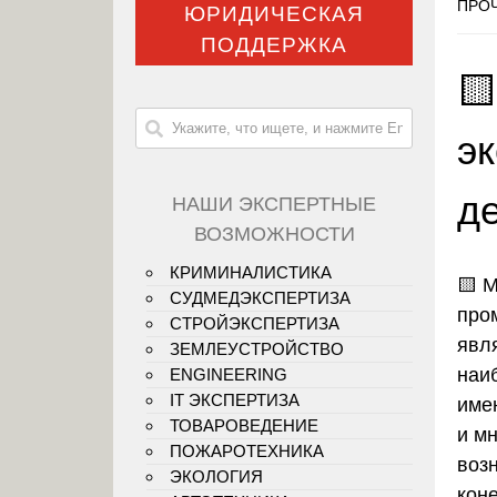
ПРОЧ
ЮРИДИЧЕСКАЯ
ПОДДЕРЖКА

э
д
НАШИ ЭКСПЕРТНЫЕ
ВОЗМОЖНОСТИ
КРИМИНАЛИСТИКА
🟨
М
СУДМЕДЭКСПЕРТИЗА
про
СТРОЙЭКСПЕРТИЗА
явл
ЗЕМЛЕУСТРОЙСТВО
наи
ENGINEERING
IT ЭКСПЕРТИЗА
име
ТОВАРОВЕДЕНИЕ
и м
ПОЖАРОТЕХНИКА
воз
ЭКОЛОГИЯ
кон