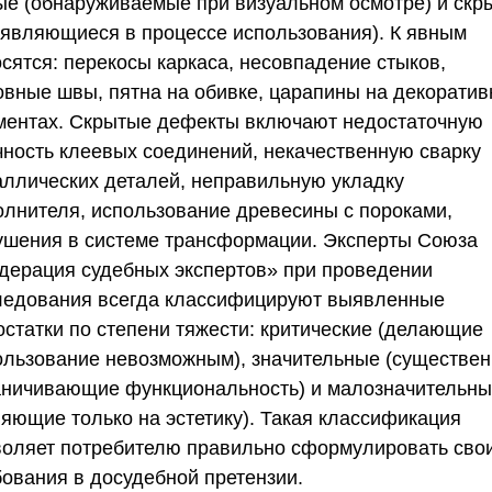
ые (обнаруживаемые при визуальном осмотре) и скр
оявляющиеся в процессе использования). К явным
осятся: перекосы каркаса, несовпадение стыков,
овные швы, пятна на обивке, царапины на декорати
ментах. Скрытые дефекты включают недостаточную
чность клеевых соединений, некачественную сварку
аллических деталей, неправильную укладку
олнителя, использование древесины с пороками,
ушения в системе трансформации. Эксперты
Союза
дерация судебных экспертов»
при проведении
ледования всегда классифицируют выявленные
остатки по степени тяжести: критические (делающие
ользование невозможным), значительные (существе
аничивающие функциональность) и малозначительн
ияющие только на эстетику). Такая классификация
воляет потребителю правильно сформулировать сво
бования в досудебной претензии.