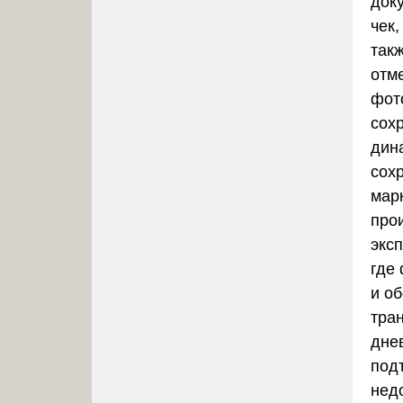
док
чек,
так
отме
фот
сох
дин
сох
мар
про
экс
где
и об
тра
дне
под
нед