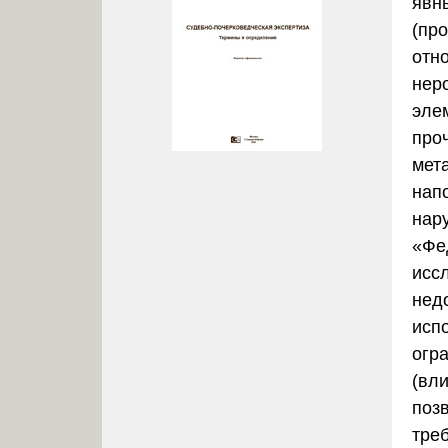
явн
(пр
отн
нер
эле
про
мет
нап
нар
«Фе
исс
нед
исп
огр
(вл
поз
тре