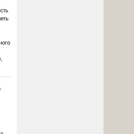
сть
меть
ного
,
о