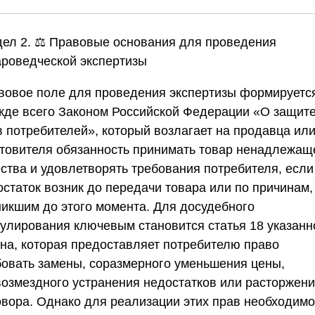
дел 2. ⚖️ Правовые основания для проведения
ароведческой экспертизы
вовое поле для проведения экспертизы формируетс
жде всего Законом Российской Федерации «О защит
в потребителей», который возлагает на продавца ил
отовителя обязанность принимать товар ненадлежащ
ества и удовлетворять требования потребителя, если
остаток возник до передачи товара или по причинам,
никшим до этого момента. Для досудебного
гулирования ключевым становится статья 18 указанн
она, которая предоставляет потребителю право
бовать замены, соразмерного уменьшения цены,
возмездного устранения недостатков или расторжен
овора. Однако для реализации этих прав необходимо