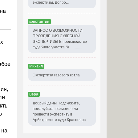
экспертизы. Вопро...
 на
константин
ЗАПРОС О ВОЗМОЖНОСТИ
ПРОВЕДЕНИЯ СУДЕБНОЙ
ых
ЭКСПЕРТИЗЫ В производстве
судебного участка № .............
юбое
Михаил
Экспертиза газового котла
ия,
Вера
ли
Добрый день! Подскажите,
кты
пожалуйста, возможно ли
о
провести экспертизу в
Арбитражном суде Красноярс...
 на