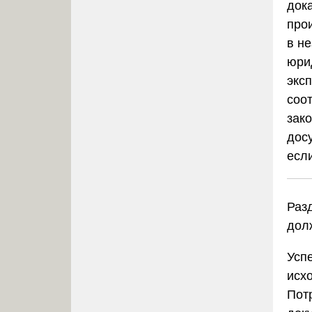
дока
про
в н
юри
экс
соо
зако
досу
есл
Разд
дол
Усп
исх
Пот