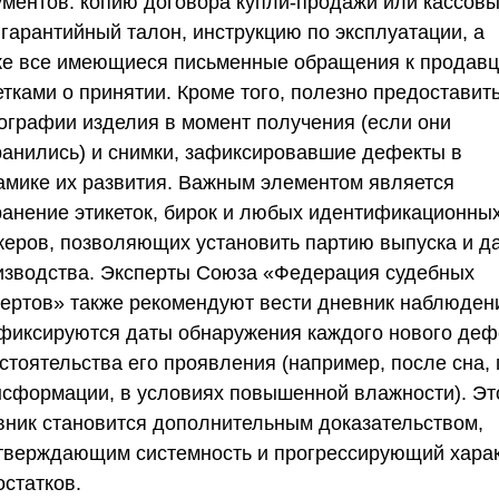
ументов: копию договора купли-продажи или кассов
 гарантийный талон, инструкцию по эксплуатации, а
же все имеющиеся письменные обращения к продавц
тками о принятии. Кроме того, полезно предоставит
ографии изделия в момент получения (если они
ранились) и снимки, зафиксировавшие дефекты в
амике их развития. Важным элементом является
ранение этикеток, бирок и любых идентификационны
керов, позволяющих установить партию выпуска и д
изводства. Эксперты
Союза «Федерация судебных
пертов»
также рекомендуют вести дневник наблюден
 фиксируются даты обнаружения каждого нового деф
стоятельства его проявления (например, после сна,
нсформации, в условиях повышенной влажности). Эт
вник становится дополнительным доказательством,
тверждающим системность и прогрессирующий хара
остатков.