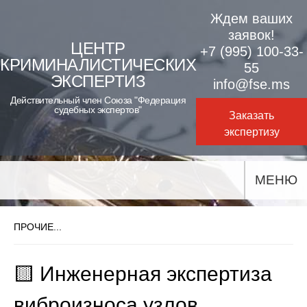
Skip
Ждем ваших
to
заявок!
ЦЕНТР
+7 (995) 100-33-
content
КРИМИНАЛИСТИЧЕСКИХ
55
ЭКСПЕРТИЗ
info@fse.ms
Действительный член Союза "Федерация
судебных экспертов"
Заказать
экспертизу
МЕНЮ
ПРОЧИЕ...
🟨 Инженерная экспертиза
виброизноса узлов