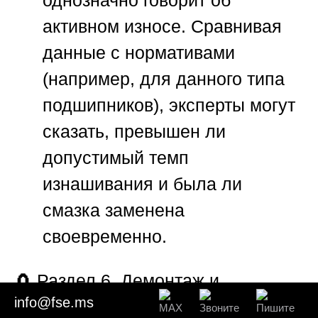
однозначно говорит об
активном износе. Сравнивая
данные с нормативами
(например, для данного типа
подшипников), эксперты могут
сказать, превышен ли
допустимый темп
изнашивания и была ли
смазка заменена
своевременно.
🧲
Раздел 6. Демонтаж и
info@fse.ms
дефектация подшипниковых и