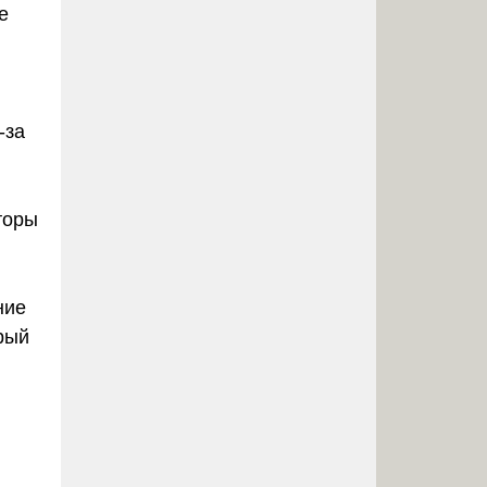
е
-за
торы
ние
орый