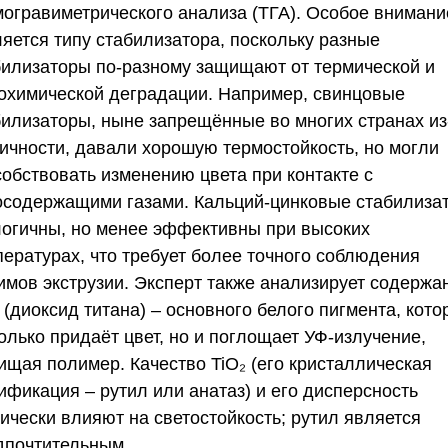
могравиметрического анализа (ТГА). Особое внимани
ляется типу стабилизатора, поскольку разные
билизаторы по-разному защищают от термической и
охимической деградации. Например, свинцовые
билизаторы, ныне запрещённые во многих странах из
сичности, давали хорошую термостойкость, но могли
собствовать изменению цвета при контакте с
осодержащими газами. Кальций-цинковые стабилиза
логичны, но менее эффективны при высоких
пературах, что требует более точного соблюдения
имов экструзии. Эксперт также анализирует содержа
 (диоксид титана) – основного белого пигмента, кот
олько придаёт цвет, но и поглощает УФ-излучение,
ищая полимер. Качество TiO₂ (его кристаллическая
ификация – рутил или анатаз) и его дисперсность
ически влияют на светостойкость; рутил является
дпочтительным.