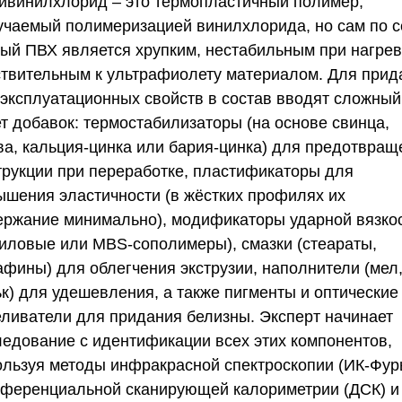
ивинилхлорид – это термопластичный полимер,
учаемый полимеризацией винилхлорида, но сам по с
тый ПВХ является хрупким, нестабильным при нагрев
ствительным к ультрафиолету материалом. Для прид
 эксплуатационных свойств в состав вводят сложный
ет добавок: термостабилизаторы (на основе свинца,
ва, кальция-цинка или бария-цинка) для предотвращ
трукции при переработке, пластификаторы для
ышения эластичности (в жёстких профилях их
ержание минимально), модификаторы ударной вязко
риловые или MBS-сополимеры), смазки (стеараты,
афины) для облегчения экструзии, наполнители (мел
ьк) для удешевления, а также пигменты и оптические
еливатели для придания белизны. Эксперт начинает
ледование с идентификации всех этих компонентов,
ользуя методы инфракрасной спектроскопии (ИК-Фурь
ференциальной сканирующей калориметрии (ДСК) и