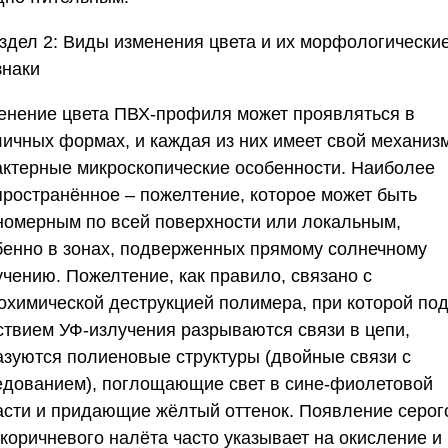
здел 2: Виды изменения цвета и их морфологически
знаки
енение цвета ПВХ-профиля может проявляться в
личных формах, и каждая из них имеет свой механиз
актерные микроскопические особенности. Наиболее
пространённое –
пожелтение
, которое может быть
номерным по всей поверхности или локальным,
бенно в зонах, подверженных прямому солнечному
учению. Пожелтение, как правило, связано с
охимической деструкцией полимера, при которой по
ствием УФ-излучения разрываются связи в цепи,
азуются полиеновые структуры (двойные связи с
едованием), поглощающие свет в сине-фиолетовой
асти и придающие жёлтый оттенок.
Появление серог
 коричневого налёта
часто указывает на окисление и