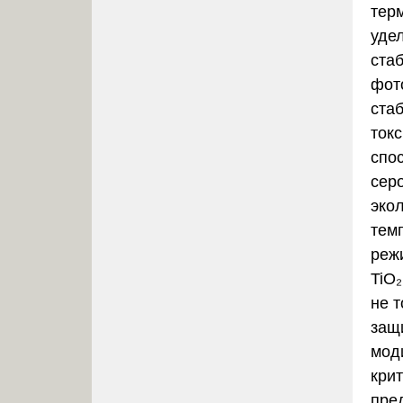
тер
уде
ста
фот
ста
ток
спо
сер
эко
тем
реж
TiO₂
не т
защ
мод
крит
пре