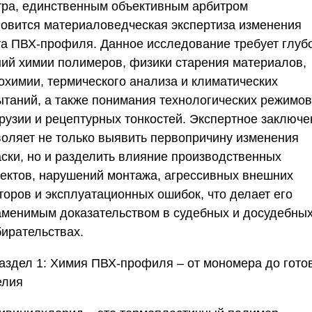
тра, единственным объективным арбитром
новится
материаловедческая экспертиза изменения
та ПВХ-профиля
. Данное исследование требует глуб
ний химии полимеров, физики старения материалов,
охимии, термического анализа и климатических
ытаний, а также понимания технологических режимов
трузии и рецептурных тонкостей. Экспертное заключе
воляет не только выявить первопричину изменения
аски, но и разделить влияние производственных
ектов, нарушений монтажа, агрессивных внешних
торов и эксплуатационных ошибок, что делает его
аменимым доказательством в судебных и досудебны
бирательствах.
аздел 1: Химия ПВХ-профиля – от мономера до гото
елия