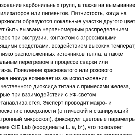
азование карбонильных групп, а также на вымывани
билизаторов или пигментов.
Пятнистость
, когда на
ерхности образуются локальные участки другого цвет
ет быть вызвана неравномерным распределением
вок при экструзии, контактом с агрессивными
тящими средствами, воздействием высоких температ
близко расположенных источников тепла, а также
альным перегревом в процессе сварки или
тажа.
Появление красноватого или розового
енка
иногда возникает из-за использования
ачественного диоксида титана с примесями железа,
орые при взаимодействии с УФ-светом
станавливаются. Эксперт проводит макро- и
роскопию поверхности (оптический и сканирующий
ктронный микроскоп), фиксирует цветовые параметр
теме CIE Lab (координаты L
, a
, b*), что позволяет