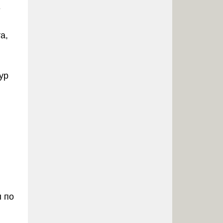
е
а,
ур
ы по