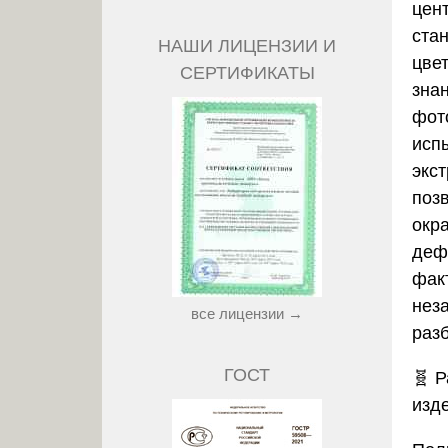
цен
ста
НАШИ ЛИЦЕНЗИИ И
цве
СЕРТИФИКАТЫ
зна
фот
исп
экс
поз
окр
деф
фак
нез
все лицензии →
раз
ГОСТ
🧬
Р
изд