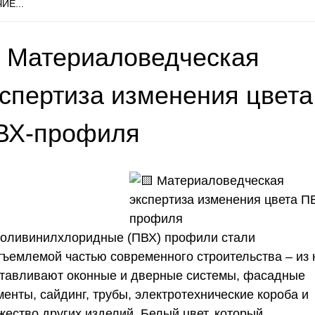
ИЕ...
 Материаловедческая
кспертиза изменения цвета
ВХ-профиля
оливинилхлоридные (ПВХ) профили стали
тъемлемой частью современного строительства – из 
отавливают оконные и дверные системы, фасадные
енты, сайдинг, трубы, электротехнические короба и
жество других изделий. Белый цвет, который