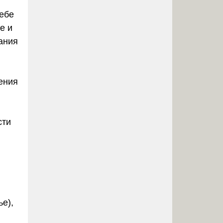
ебе
е и
ания
ения
сти
,
е),