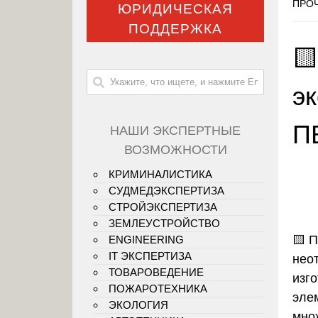
ПРОЧ
ЮРИДИЧЕСКАЯ
ПОДДЕРЖКА

э
П
НАШИ ЭКСПЕРТНЫЕ
ВОЗМОЖНОСТИ
КРИМИНАЛИСТИКА
СУДМЕДЭКСПЕРТИЗА
СТРОЙЭКСПЕРТИЗА
ЗЕМЛЕУСТРОЙСТВО
🟨
П
ENGINEERING
IT ЭКСПЕРТИЗА
нео
ТОВАРОВЕДЕНИЕ
изг
ПОЖАРОТЕХНИКА
элем
ЭКОЛОГИЯ
мно