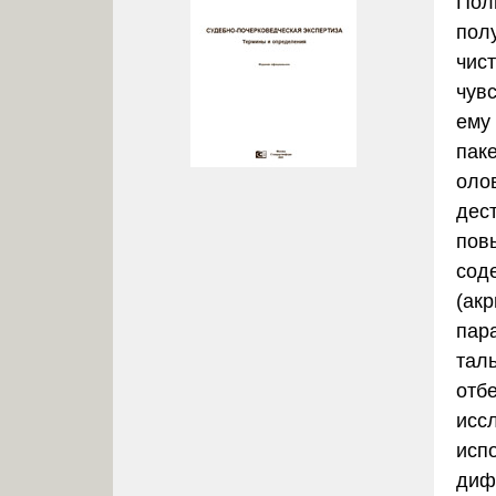
Пол
пол
чис
чув
ему
пак
оло
дес
пов
сод
(ак
пар
тал
отб
исс
исп
диф