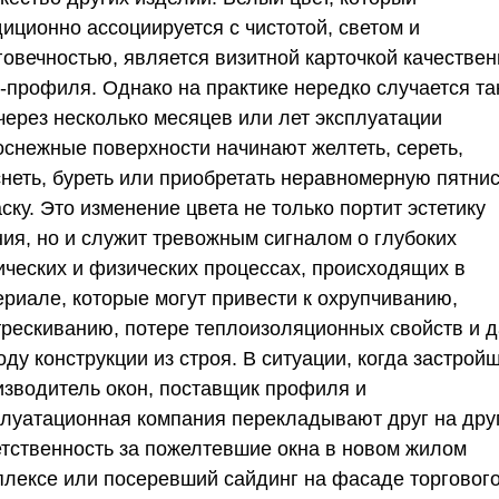
иционно ассоциируется с чистотой, светом и
говечностью, является визитной карточкой качествен
-профиля. Однако на практике нередко случается та
 через несколько месяцев или лет эксплуатации
оснежные поверхности начинают желтеть, сереть,
снеть, буреть или приобретать неравномерную пятни
ску. Это изменение цвета не только портит эстетику
ния, но и служит тревожным сигналом о глубоких
ических и физических процессах, происходящих в
ериале, которые могут привести к охрупчиванию,
трескиванию, потере теплоизоляционных свойств и 
ду конструкции из строя. В ситуации, когда застройщ
изводитель окон, поставщик профиля и
плуатационная компания перекладывают друг на дру
етственность за пожелтевшие окна в новом жилом
плексе или посеревший сайдинг на фасаде торговог