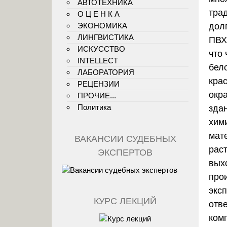
АВТОТЕХНИКА
трад
О Ц Е Н К А
ЭКОНОМИКА
дол
ЛИНГВИСТИКА
ПВХ
ИСКУССТВО
что
INTELLECT
бел
ЛАБОРАТОРИЯ
кра
РЕЦЕНЗИИ
окра
ПРОЧИЕ...
Политика
зда
хим
мат
ВАКАНСИИ СУДЕБНЫХ
рас
ЭКСПЕРТОВ
выхо
про
экс
КУРС ЛЕКЦИЙ
отв
ком