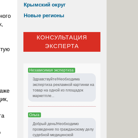
Крымский округ
Новые регионы
ного
к,
КОНСУЛЬТАЦИЯ
ЭКСПЕРТА
стую
Независимая экспертиза
Здравствуйте!Необходима
экспертиза рекламной картинки на
даже
товар на одной из площадок
маркетпле...
ик,
Ольга
га
Добрый день!Необходимо
проведение по гражданскому делу
о
судебной медицинской