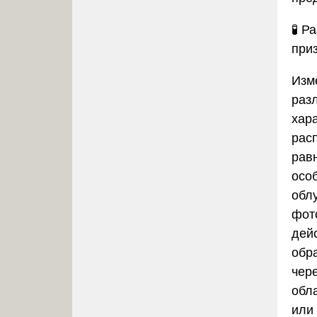
🧪
Ра
при
Изм
раз
хар
рас
рав
осо
обл
фот
дей
обр
чер
обл
или