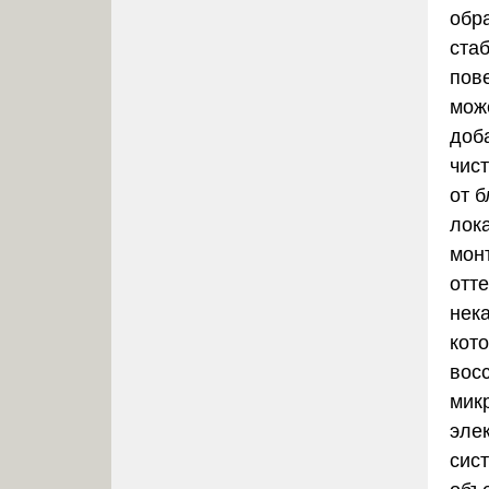
обр
ста
пов
мож
доба
чис
от 
лок
мон
отт
нек
кот
вос
мик
эле
сис