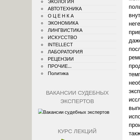
ЭКОЛОГИЯ
пол
АВТОТЕХНИКА
вну
О Ц Е Н К А
ЭКОНОМИКА
нег
ЛИНГВИСТИКА
при
ИСКУССТВО
даж
INTELLECT
пос
ЛАБОРАТОРИЯ
рем
РЕЦЕНЗИИ
про
ПРОЧИЕ...
Политика
тем
нео
экс
ВАКАНСИИ СУДЕБНЫХ
исс
ЭКСПЕРТОВ
вып
исп
про
КУРС ЛЕКЦИЙ
так