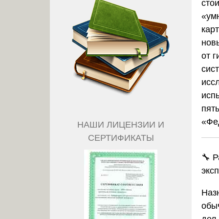
стои
«ум
кар
нов
от 
сист
исс
исп
пят
«Фе
НАШИ ЛИЦЕНЗИИ И
СЕРТИФИКАТЫ
🔧 
экс
Наз
обы
дел