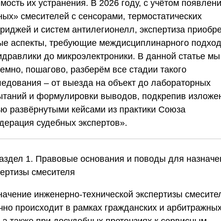
мость их устранения. В 2026 году, с учётом появлен
ных» смесителей с сенсорами, термостатических
триджей и систем антилегионелл, экспертиза приобр
ые аспекты, требующие междисциплинарного подход
гидравлики до микроэлектроники. В данной статье мы
емно, пошагово, разберём все стадии такого
ледования – от выезда на объект до лабораторных
ытаний и формулировки выводов, подкрепив изложе
ью развёрнутыми кейсами из практики
Союза
дерация судебных экспертов»
.
Раздел 1. Правовые основания и поводы для назначе
пертизы смесителя
начение инженерно-технической экспертизы смесите
чно происходит в рамках гражданских и арбитражны
, а также при досудебных претензиях к сервисным