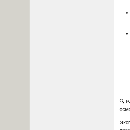
🔍 
осм
Экс