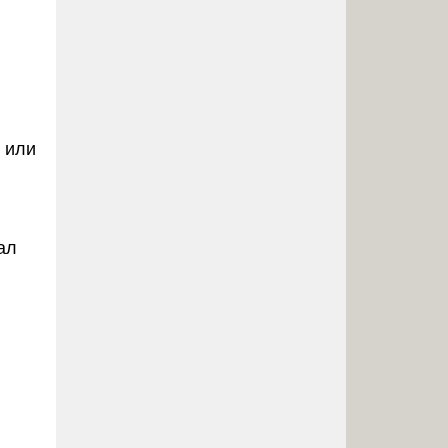
 или
;
ал