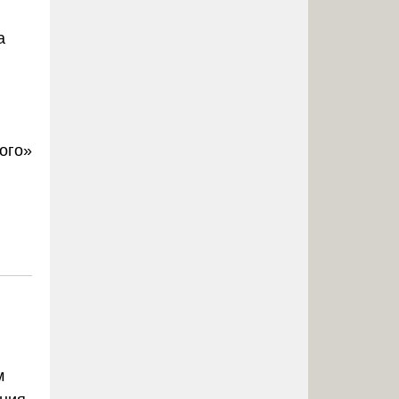
а
ого»
м