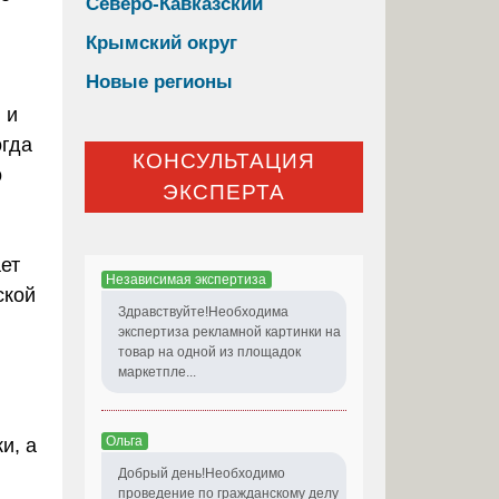
Северо-Кавказский
Крымский округ
Новые регионы
 и
огда
КОНСУЛЬТАЦИЯ
о
ЭКСПЕРТА
ет
Независимая экспертиза
ской
Здравствуйте!Необходима
экспертиза рекламной картинки на
товар на одной из площадок
маркетпле...
Ольга
и, а
Добрый день!Необходимо
проведение по гражданскому делу