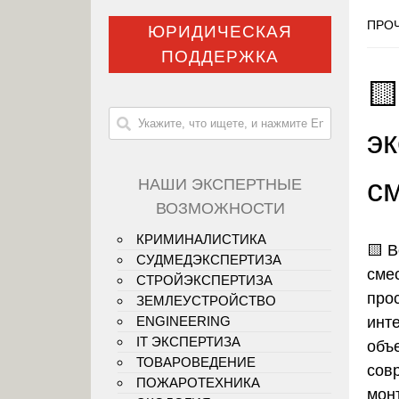
ПРОЧ
ЮРИДИЧЕСКАЯ
ПОДДЕРЖКА

э
с
НАШИ ЭКСПЕРТНЫЕ
ВОЗМОЖНОСТИ
КРИМИНАЛИСТИКА
🟨
В
СУДМЕДЭКСПЕРТИЗА
смес
СТРОЙЭКСПЕРТИЗА
про
ЗЕМЛЕУСТРОЙСТВО
инт
ENGINEERING
IT ЭКСПЕРТИЗА
объ
ТОВАРОВЕДЕНИЕ
сов
ПОЖАРОТЕХНИКА
монт