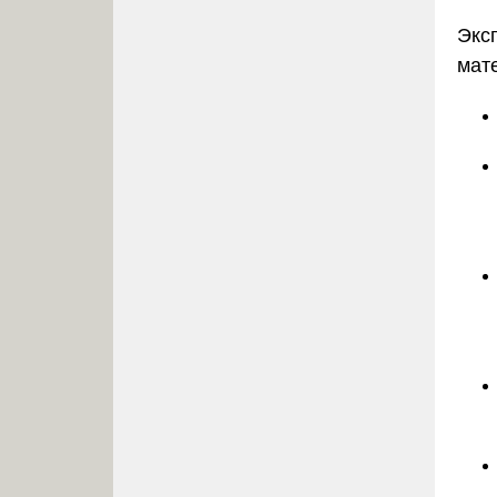
Экс
мат