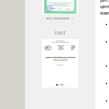
цен
ком
все лицензии →
ГОСТ