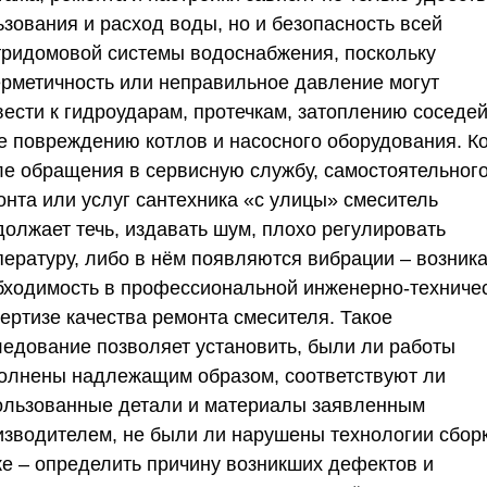
ьзования и расход воды, но и безопасность всей
тридомовой системы водоснабжения, поскольку
ерметичность или неправильное давление могут
вести к гидроударам, протечкам, затоплению соседей
е повреждению котлов и насосного оборудования. К
ле обращения в сервисную службу, самостоятельног
онта или услуг сантехника «с улицы» смеситель
должает течь, издавать шум, плохо регулировать
пературу, либо в нём появляются вибрации – возника
бходимость в профессиональной
инженерно-техниче
пертизе качества ремонта смесителя
. Такое
ледование позволяет установить, были ли работы
олнены надлежащим образом, соответствуют ли
ользованные детали и материалы заявленным
изводителем, не были ли нарушены технологии сборк
же – определить причину возникших дефектов и