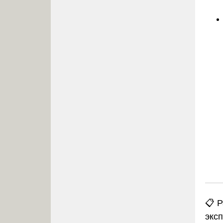
📋 
экс