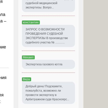
ия
судебной медицинской
экспертизы. Вопро...
ела
а –
константин
ЗАПРОС О ВОЗМОЖНОСТИ
ПРОВЕДЕНИЯ СУДЕБНОЙ
ЭКСПЕРТИЗЫ В производстве
судебного участка № .............
ние
Михаил
Экспертиза газового котла
ния
Вера
Добрый день! Подскажите,
пожалуйста, возможно ли
ля
провести экспертизу в
Арбитражном суде Красноярс...
х