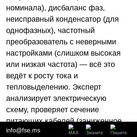
номинала), дисбаланс фаз,
неисправный конденсатор (для
однофазных), частотный
преобразователь с неверными
настройками (слишком высокая
или низкая частота) — всё это
ведёт к росту тока и
тепловыделению. Эксперт
анализирует электрическую
схему, проверяет сечение
питающих кабелей (заниженное
info@fse.ms
сечение вызывает нагрев