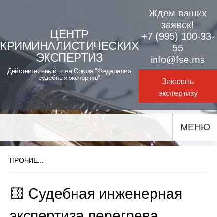
Skip
Ждем ваших
to
заявок!
ЦЕНТР
+7 (995) 100-33-
content
КРИМИНАЛИСТИЧЕСКИХ
55
ЭКСПЕРТИЗ
info@fse.ms
Действительный член Союза "Федерация
судебных экспертов"
Заказать
экспертизу
МЕНЮ
ПРОЧИЕ...
🟨 Судебная инженерная
экспертиза перегрева