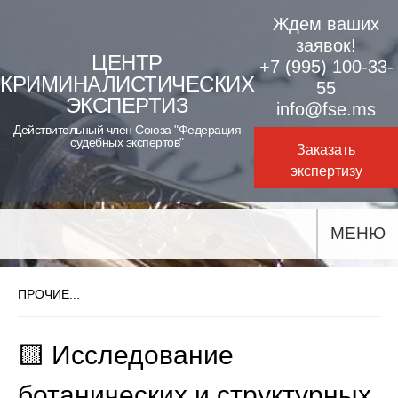
Skip
Ждем ваших
to
заявок!
ЦЕНТР
+7 (995) 100-33-
content
КРИМИНАЛИСТИЧЕСКИХ
55
ЭКСПЕРТИЗ
info@fse.ms
Действительный член Союза "Федерация
судебных экспертов"
Заказать
экспертизу
МЕНЮ
ПРОЧИЕ...
🟨 Исследование
ботанических и структурных