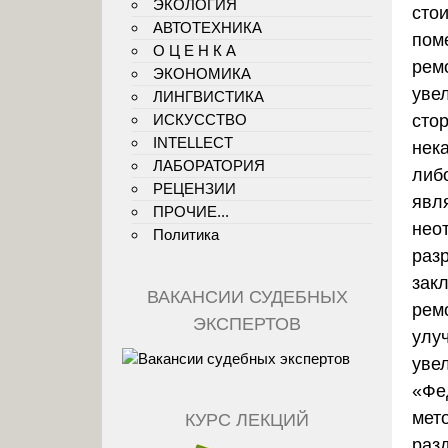
ЭКОЛОГИЯ
сто
АВТОТЕХНИКА
пом
О Ц Е Н К А
ремо
ЭКОНОМИКА
уве
ЛИНГВИСТИКА
сто
ИСКУССТВО
INTELLECT
нек
ЛАБОРАТОРИЯ
либ
РЕЦЕНЗИИ
явл
ПРОЧИЕ...
нео
Политика
раз
зак
ВАКАНСИИ СУДЕБНЫХ
рем
ЭКСПЕРТОВ
улу
уве
«Фе
мет
КУРС ЛЕКЦИЙ
раз