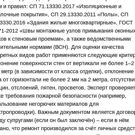
м и правил: СП 71.13330.2017 «Изоляционные и
елочные покрытия», СП 29.13330.2011 «Полы», СП
13330.2016 «Здания жилые многоквартирные», ГОСТ
71-2012 «Швы монтажные узлов примыкания оконны
ков к стеновым проемам», а также ведомственными
оительными нормами (ВСН). Для оценки качества
кретных видов работ применяются следующие критер
лонение поверхности стен от вертикали не более 1–2
 метр (в зависимости от класса отделки), отклонение
 от горизонтали не более 2 мм на 2 метра, отсутств
ин, отслоений, пятен, просветов. Эксперт проверяе
же требования пожарной безопасности (например,
ользование негорючих материалов для
ктропроводки). Важным документом является догово
ду супругами (если он был заключён) – если в нём
ано, что ремонт производился за счёт личных средс