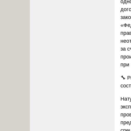
одно
дог
зак
«Фе
пра
нео
за с
про
при
🔧
Р
сос
Нат
экс
пров
пре
спец