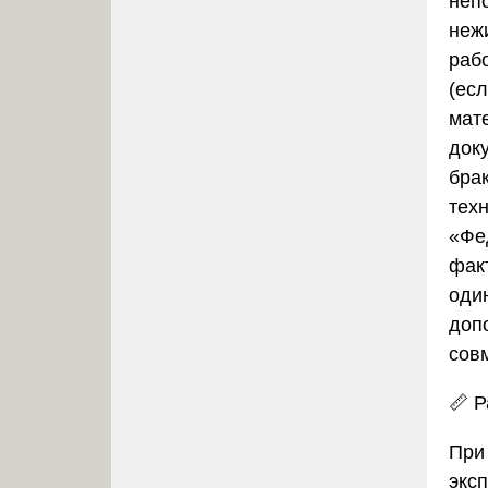
неп
неж
раб
(есл
мат
доку
брак
тех
«Фе
фак
оди
доп
сов
📏
Р
При
экс