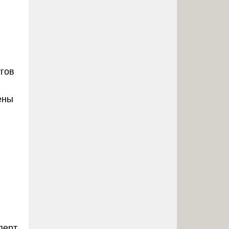
гов
ены
перт