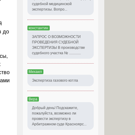
судебной медицинской
экспертизы. Вопро...
й
константин
в до
ЗАПРОС О ВОЗМОЖНОСТИ
ПРОВЕДЕНИЯ СУДЕБНОЙ
ЭКСПЕРТИЗЫ В производстве
судебного участка № .............
сы,
х
ство
Михаил
гами
Экспертиза газового котла
Вера
Добрый день! Подскажите,
пожалуйста, возможно ли
провести экспертизу в
Арбитражном суде Красноярс...