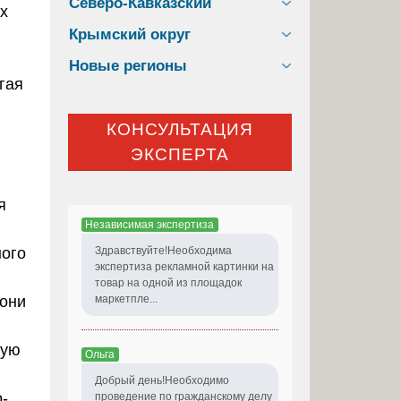
Северо-Кавказский
х
Крымский округ
Новые регионы
гая
КОНСУЛЬТАЦИЯ
ЭКСПЕРТА
я
Независимая экспертиза
ного
Здравствуйте!Необходима
экспертиза рекламной картинки на
товар на одной из площадок
 они
маркетпле...
ную
Ольга
и
Добрый день!Необходимо
-
проведение по гражданскому делу