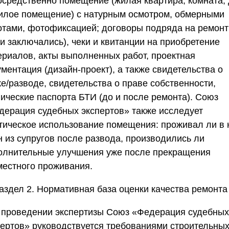
осредственно помещение (жилая квартира, комната, 
илое помещение) с натурным осмотром, обмерными
отами, фотофиксацией; договоры подряда на ремонт
и заключались), чеки и квитанции на приобретение
ериалов, акты выполненных работ, проектная
ментация (дизайн-проект), а также свидетельства о
е/разводе, свидетельства о праве собственности,
нические паспорта БТИ (до и после ремонта).
Союз
дерация судебных экспертов
» также исследует
тическое использование помещения: проживал ли в 
н из супругов после развода, производились ли
олнительные улучшения уже после прекращения
местного проживания.
аздел 2. Нормативная база оценки качества ремонта
 проведении экспертизы
Союз «Федерация судебных
пертов
» руководствуется требованиями строительны