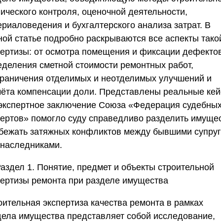
нического контроля, оценочной деятельности,
ериаловедения и бухгалтерского анализа затрат. В
ной статье подробно раскрываются все аспекты тако
пертизы: от осмотра помещения и фиксации дефекто
еделения сметной стоимости ремонтных работ,
граничения отделимых и неотделимых улучшений и
чёта компенсации доли. Представлены реальные кей
 экспертное заключение
Союза «Федерация судебны
пертов
» помогло суду справедливо разделить имуще
збежать затяжных конфликтов между бывшими супру
 наследниками.
аздел 1. Понятие, предмет и объекты строительной
пертизы ремонта при разделе имущества
оительная экспертиза качества ремонта в рамках
дела имущества представляет собой исследование,