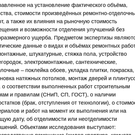
равленное на установление фактического объёма,
ества, стоимости произведённых ремонтно-отделочн
от, а также их влияния на рыночную стоимость
ещения и возможности отделения улучшений без
оразмерного ущерба. Предметом экспертизы являют
тические данные о видах и объёмах ремонтных рабо
монтажные, штукатурные, стяжка пола, устройство
егородок, электромонтажные, сантехнические,
лочные – поклейка обоев, укладка плитки, покраска,
ановка натяжных потолков, монтаж дверей и плинтус
), о соответствии выполненных работ строительным
мам и правилам (СНиП, СП, ГОСТ), о наличии
статков (брак, отступления от технологии), о стоимо
ериалов и работ на момент их выполнения или на
ущую дату, об отделимости или неотделимости
чшений. Объектами исследования выступают: