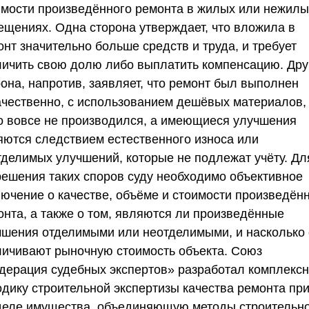
имости произведённого ремонта в жилых или нежилы
ещениях. Одна сторона утверждает, что вложила в
нт значительно больше средств и труда, и требует
личить свою долю либо выплатить компенсацию. Дру
рона, напротив, заявляет, что ремонт был выполнен
ачественно, с использованием дешёвых материалов,
о вовсе не производился, а имеющиеся улучшения
яются следствием естественного износа или
тделимых улучшений, которые не подлежат учёту. Дл
решения таких споров суду необходимо объективное
лючение о качестве, объёме и стоимости произведён
онта, а также о том, являются ли произведённые
чшения отделимыми или неотделимыми, и насколько
личивают рыночную стоимость объекта.
Союз
дерация судебных экспертов
» разработал комплекс
одику строительной экспертизы качества ремонта пр
деле имущества, объединяющую методы строительно