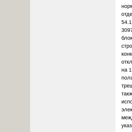
нор
отд
54.
309
бло
стр
кон
отк
на 1
пола
трещ
так
исп
эле
меж
указ