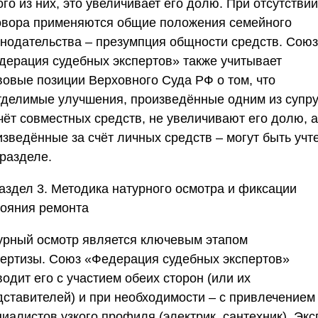
го из них, это увеличивает его долю. При отсутствии
овора применяются общие положения семейного
онодательства – презумпция общности средств.
Союз
дерация судебных экспертов
» также учитывает
вовые позиции Верховного Суда РФ о том, что
тделимые улучшения, произведённые одним из супру
чёт совместных средств, не увеличивают его долю, а
изведённые за счёт личных средств – могут быть учт
 разделе.
аздел 3. Методика натурного осмотра и фиксации
тояния ремонта
урный осмотр является ключевым этапом
пертизы.
Союз «Федерация судебных экспертов
»
одит его с участием обеих сторон (или их
дставителей) и при необходимости – с привлечением
иалистов узкого профиля (электрик, сантехник). Экс