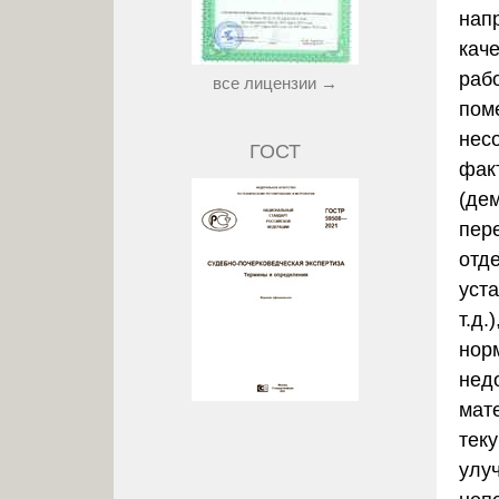
нап
кач
раб
все лицензии →
пом
нес
ГОСТ
фак
(де
пер
отде
уст
т.д.
нор
недо
мат
тек
улу