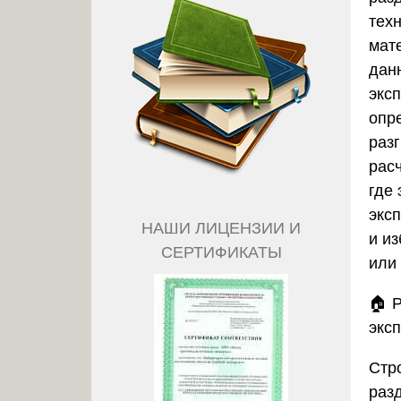
тех
мат
дан
экс
опр
раз
рас
где
экс
НАШИ ЛИЦЕНЗИИ И
и и
СЕРТИФИКАТЫ
или
🏠
Р
экс
Стр
раз