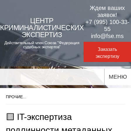
Skip
Ждем ваших
to
заявок!
ЦЕНТР
+7 (995) 100-33-
content
КРИМИНАЛИСТИЧЕСКИХ
55
ЭКСПЕРТИЗ
info@fse.ms
Действительный член Союза "Федерация
судебных экспертов"
Заказать
экспертизу
МЕНЮ
ПРОЧИЕ...
🟨 IT-экспертиза
подлинности метаданных