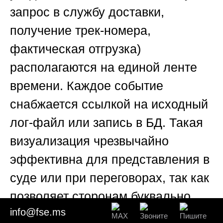
запрос в службу доставки,
получение трек-номера,
фактическая отгрузка)
располагаются на единой ленте
времени. Каждое событие
снабжается ссылкой на исходный
лог-файл или запись в БД. Такая
визуализация чрезвычайно
эффективна для представления в
суде или при переговорах, так как
позволяет сторонам буквально
info@fse.ms
«увидеть» развитие ситуации. В