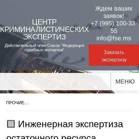
Skip
Ждем ваших
to
заявок!
ЦЕНТР
+7 (995) 100-33-
content
КРИМИНАЛИСТИЧЕСКИХ
55
ЭКСПЕРТИЗ
info@fse.ms
Действительный член Союза "Федерация
судебных экспертов"
Заказать
экспертизу
МЕНЮ
ПРОЧИЕ...
🟨 Инженерная экспертиза
остаточного ресурса