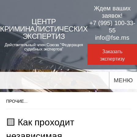
Skip
Ждем ваших
to
заявок!
ЦЕНТР
+7 (995) 100-33-
content
КРИМИНАЛИСТИЧЕСКИХ
55
ЭКСПЕРТИЗ
info@fse.ms
Действительный член Союза "Федерация
судебных экспертов"
Заказать
экспертизу
МЕНЮ
ПРОЧИЕ...
🟨 Как проходит
независимая