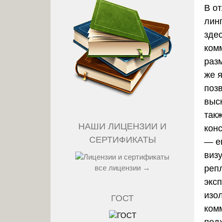
В о
лин
зде
комм
раз
же 
поз
выс
так
НАШИ ЛИЦЕНЗИИ И
кон
СЕРТИФИКАТЫ
— е
виз
реп
все лицензии →
экс
изо
ГОСТ
ком
под