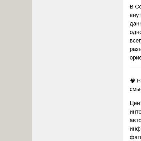
В
С
вну
дан
одн
все
раз
ори
🧠
Р
смы
Цен
инт
авт
инф
фат