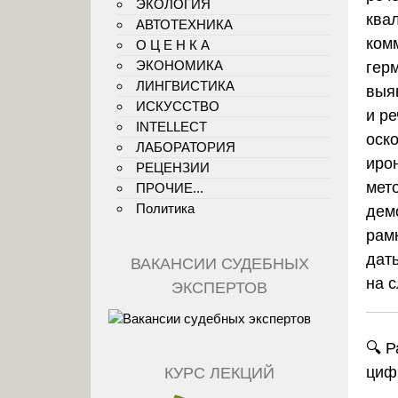
ЭКОЛОГИЯ
ква
АВТОТЕХНИКА
ком
О Ц Е Н К А
ЭКОНОМИКА
гер
ЛИНГВИСТИКА
выя
ИСКУССТВО
и ре
INTELLECT
оско
ЛАБОРАТОРИЯ
иро
РЕЦЕНЗИИ
мето
ПРОЧИЕ...
Политика
дем
рам
дат
ВАКАНСИИ СУДЕБНЫХ
на 
ЭКСПЕРТОВ
🔍
Р
циф
КУРС ЛЕКЦИЙ