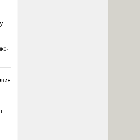
у
ко-
ания
л