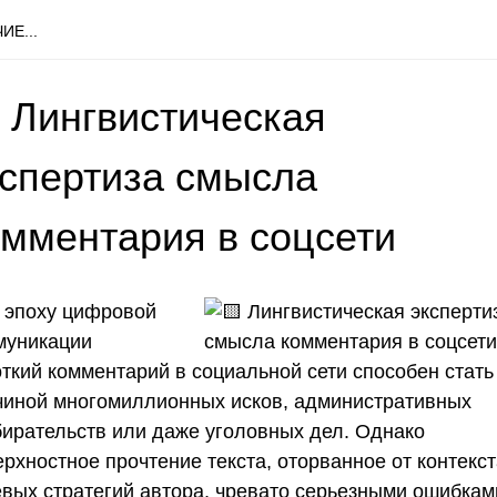
ИЕ...
 Лингвистическая
кспертиза смысла
омментария в соцсети
 эпоху цифровой
муникации
откий комментарий в социальной сети способен стать
чиной многомиллионных исков, административных
бирательств или даже уголовных дел. Однако
рхностное прочтение текста, оторванное от контекст
евых стратегий автора, чревато серьезными ошибкам