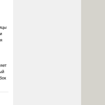
ицы
и
ая
ляет
ый
бок