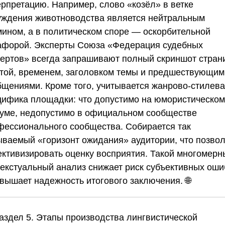
ерпретацию. Например, слово «козёл» в ветке
уждения животноводства является нейтральным
мином, а в политическом споре — оскорбительной
афорой. Эксперты
Союза «Федерация судебных
пертов»
всегда запрашивают полный скриншот стран
атой, временем, заголовком темы и предшествующим
бщениями. Кроме того, учитывается жанрово-стилев
цифика площадки: что допустимо на юмористическом
уме, недопустимо в официальном сообществе
фессионального сообщества. Собирается так
ываемый «горизонт ожидания» аудитории, что позво
ективизировать оценку восприятия. Такой многомерн
текстуальный анализ снижает риск субъективных оши
овышает надежность итогового заключения. 🌐
аздел 5. Этапы производства лингвистической