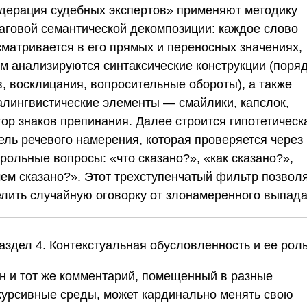
дерация судебных экспертов»
применяют методику
аговой семантической декомпозиции: каждое слово
сматривается в его прямых и переносных значениях,
ем анализируются синтаксические конструкции (поря
в, восклицания, вопросительные обороты), а также
алингвистические элементы — смайлики, капслок,
тор знаков препинания. Далее строится гипотетическ
ель речевого намерения, которая проверяется через
рольные вопросы: «что сказано?», «как сказано?»,
чем сказано?». Этот трехступенчатый фильтр позвол
елить случайную оговорку от злонамеренного выпада
аздел 4. Контекстуальная обусловленность и ее рол
н и тот же комментарий, помещенный в разные
курсивные среды, может кардинально менять свою