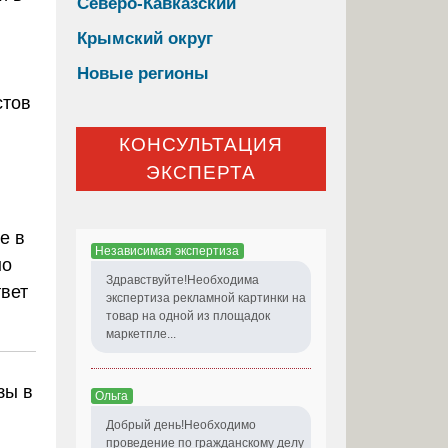
Северо-Кавказский
Крымский округ
Новые регионы
стов
КОНСУЛЬТАЦИЯ
ЭКСПЕРТА
е в
Независимая экспертиза
но
Здравствуйте!Необходима
твет
экспертиза рекламной картинки на
товар на одной из площадок
маркетпле...
зы в
Ольга
Добрый день!Необходимо
проведение по гражданскому делу