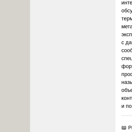
инт
обс
тер
мет
экс
с д
соо
спе
фор
про
наз
объ
кон
и п
📖
Р