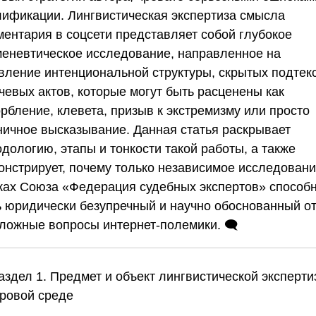
лификации. Лингвистическая экспертиза смысла
ментария в соцсети представляет собой глубокое
меневтическое исследование, направленное на
вление интенциональной структуры, скрытых подтек
чевых актов, которые могут быть расценены как
рбление, клевета, призыв к экстремизму или просто
ничное высказывание. Данная статья раскрывает
дологию, этапы и тонкости такой работы, а также
онстрирует, почему только независимое исследовани
ках
Союза «Федерация судебных экспертов»
способ
ь юридически безупречный и научно обоснованный о
сложные вопросы интернет-полемики. 🗨️
аздел 1. Предмет и объект лингвистической эксперти
ровой среде