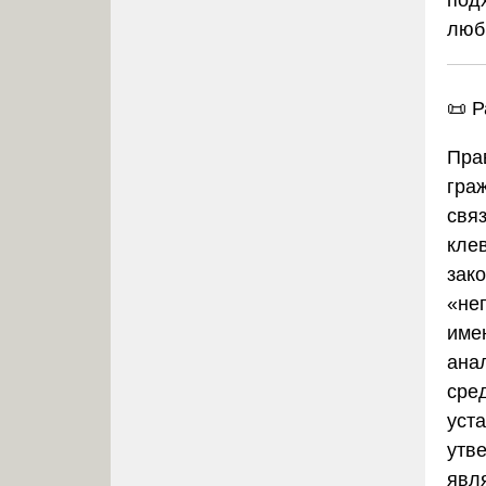
люб
📜
Р
Пра
гра
свя
кле
зак
«не
име
ана
сре
уст
утв
явл