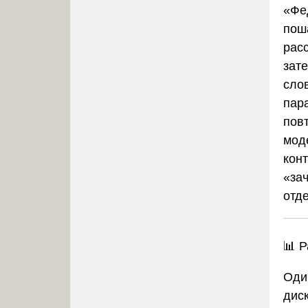
«Фе
пош
рас
зат
сло
пар
пов
мод
конт
«за
отд
📊
Р
Оди
дис