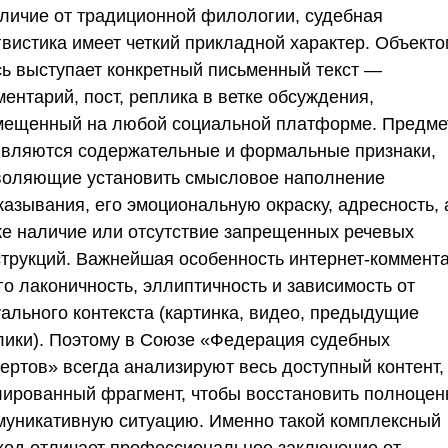
тличие от традиционной филологии, судебная
гвистика имеет четкий прикладной характер. Объекто
сь выступает конкретный письменный текст —
ентарий, пост, реплика в ветке обсуждения,
мещенный на любой социальной платформе. Предме
являются содержательные и формальные признаки,
воляющие установить смысловое наполнение
казывания, его эмоциональную окраску, адресность, 
же наличие или отсутствие запрещенных речевых
струкций. Важнейшая особенность интернет-коммент
го лаконичность, эллиптичность и зависимость от
уального контекста (картинка, видео, предыдущие
лики). Поэтому в
Союзе «Федерация судебных
пертов»
всегда анализируют весь доступный контент, 
лированный фрагмент, чтобы восстановить полноце
муникативную ситуацию. Именно такой комплексный
ход отличает профессиональное заключение от