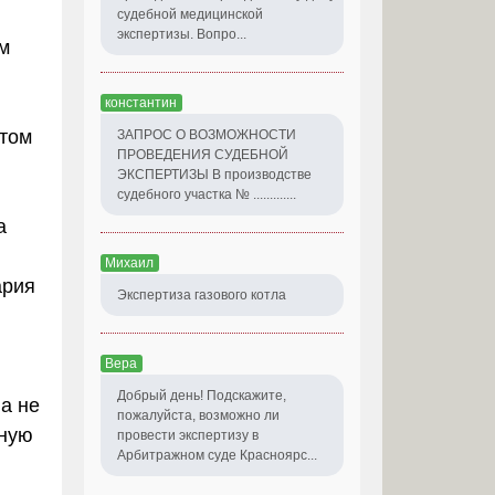
судебной медицинской
экспертизы. Вопро...
м
константин
том
ЗАПРОС О ВОЗМОЖНОСТИ
ПРОВЕДЕНИЯ СУДЕБНОЙ
ЭКСПЕРТИЗЫ В производстве
судебного участка № .............
а
Михаил
ария
Экспертиза газового котла
Вера
Добрый день! Подскажите,
а не
пожалуйста, возможно ли
нную
провести экспертизу в
Арбитражном суде Красноярс...