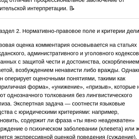
ительской интерпретации. 📝
аздел 2. Нормативно-правовое поле и критерии дели
вовая оценка комментария основывается на статьях
жданского, административного и уголовного кодексов
занных с защитой чести и достоинства, оскорблением
ветой, возбуждением ненависти либо вражды. Однак
он оперирует оценочными понятиями, такими как
приличная форма», «унижение», «призыв», которые 
ют однозначного толкования без лингвистического
лиза. Экспертная задача — соотнести языковые
дства с юридическими критериями: например,
ановить, содержит ли фраза «ты явно неадекватен»
ерждение о психическом заболевании (клевета) или 
яется экспрессивной оценкой поведения (суждение).