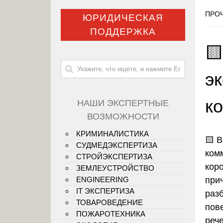
ПРОЧ
ЮРИДИЧЕСКАЯ
ПОДДЕРЖКА

э
к
НАШИ ЭКСПЕРТНЫЕ
ВОЗМОЖНОСТИ
КРИМИНАЛИСТИКА
🟨
В
СУДМЕДЭКСПЕРТИЗА
ком
СТРОЙЭКСПЕРТИЗА
кор
ЗЕМЛЕУСТРОЙСТВО
при
ENGINEERING
IT ЭКСПЕРТИЗА
раз
ТОВАРОВЕДЕНИЕ
пове
ПОЖАРОТЕХНИКА
реч