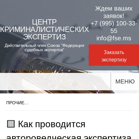
Skip
Ждем ваших
to
заявок!
ЦЕНТР
+7 (995) 100-33-
content
КРИМИНАЛИСТИЧЕСКИХ
55
ЭКСПЕРТИЗ
info@fse.ms
Действительный член Союза "Федерация
судебных экспертов"
Заказать
экспертизу
МЕНЮ
ПРОЧИЕ...
🟨 Как проводится
автороведческая экспертиза