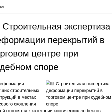
ИЕ...
 Строительная экспертиза
еформации перекрытий в
орговом центре при
удебном споре
еформации
ущих строительных
трукций в местах
сового скопления
ей относятся к категории критических дефектов,