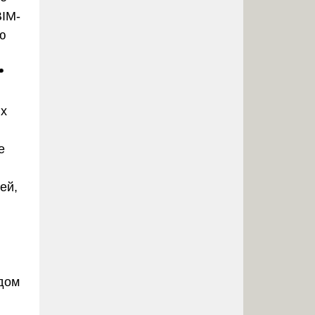
BIM-
ую

ых
е
ей,
дом