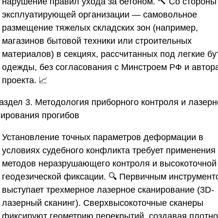
нарушение правил ухода за бетоном. 🔨 Со стороны
эксплуатирующей организации — самовольное
размещение тяжелых складских зон (например,
магазинов бытовой техники или строительных
материалов) в секциях, рассчитанных под легкие бу
одежды, без согласования с Минстроем РФ и автор
проекта. 📈
аздел 3. Методология приборного контроля и лазерн
нирования прогибов
Установление точных параметров деформации в
условиях судебного конфликта требует применения
методов неразрушающего контроля и высокоточной
геодезической фиксации. 🔍 Первичным инструмент
выступает трехмерное лазерное сканирование (3D-
лазерный сканинг). Сверхвысокоточные сканеры
фиксируют геометрию перекрытий, создавая плотн