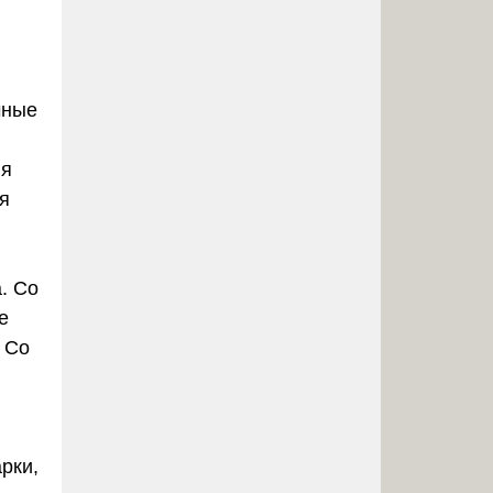
чные
ия
я
. Со
е
 Со
рки,