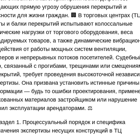
дающих прямую угрозу обрушения перекрытий и
ности для жизни граждан. 🏢 В торговых центрах (Т
ты и балки перекрытий испытывают колоссальные
ические нагрузки от торгового оборудования, веса
адируемых товаров, а также динамические вибрацио
действия от работы мощных систем вентиляции,
леров и непрерывных потоков посетителей. Судебны
р, связанный с прогибами, трещинами или смещения
екрытий, требует проведения высокоточной независ
пертизы. Она призвана установить истинные причины
ормации — будь то ошибки проектирования, примен
кованных материалов застройщиком или нарушение
вил эксплуатации арендаторами. ⚖️
аздел 1. Процессуальный порядок и специфика
начения экспертизы несущих конструкций в ТЦ