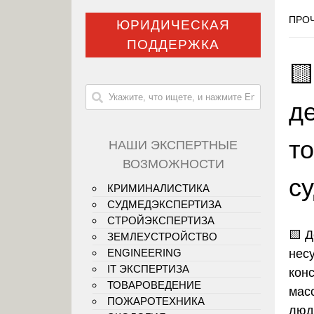
ПРОЧ
ЮРИДИЧЕСКАЯ
ПОДДЕРЖКА

д
т
НАШИ ЭКСПЕРТНЫЕ
ВОЗМОЖНОСТИ
с
КРИМИНАЛИСТИКА
СУДМЕДЭКСПЕРТИЗА
СТРОЙЭКСПЕРТИЗА
🟨
Д
ЗЕМЛЕУСТРОЙСТВО
нес
ENGINEERING
IT ЭКСПЕРТИЗА
конс
ТОВАРОВЕДЕНИЕ
мас
ПОЖАРОТЕХНИКА
люд