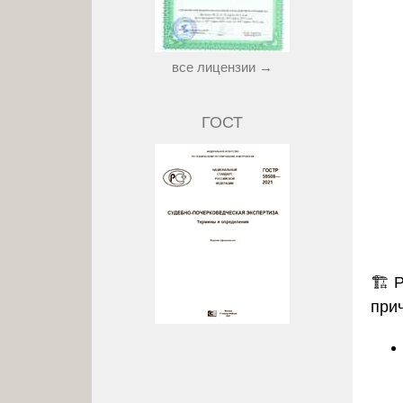
все лицензии →
ГОСТ
🏗️
Р
при