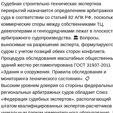
Судебная строительно-техническая экспертиза
перекрытий назначается определением арбитражно
суда в соответствии со статьей 82 АПК РФ, поскольк
коммерческие споры между собственниками ТЦ,
девелоперами и генподрядчиками лежат в плоскост
арбитражного судопроизводства. 🏛️ Вопросы,
выносимые на разрешение эксперта, формулируют
судом с учетом позиций обеих сторон конфликта.
Процедура обследования масштабных общественн
зданий жестко регламентирована ГОСТ 31937-2011
«Здания и сооружения. Правила обследования и
мониторинга технического состояния». 📋
Высоким уровнем доверия со стороны федеральных
региональных арбитражных судов обладает
Союз
«Федерация судебных экспертов»
, располагающий
штатом квалифицированных экспертов-расчетчиков
уникальным парком измерительного оборудования. 