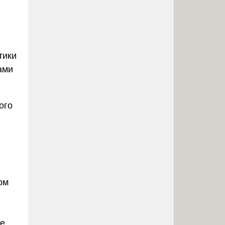
тики
ами
ого
ом
ое