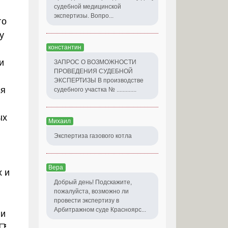
судебной медицинской
экспертизы. Вопро...
го
у
константин
и
ЗАПРОС О ВОЗМОЖНОСТИ
ПРОВЕДЕНИЯ СУДЕБНОЙ
ЭКСПЕРТИЗЫ В производстве
ся
судебного участка № .............
ых
Михаил
Экспертиза газового котла
Вера
 и
Добрый день! Подскажите,
пожалуйста, возможно ли
провести экспертизу в
Арбитражном суде Красноярс...
 и
📑