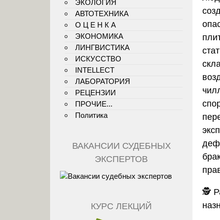
ЭКОЛОГИЯ
соз
АВТОТЕХНИКА
опас
О Ц Е Н К А
ЭКОНОМИКА
пли
ЛИНГВИСТИКА
стат
ИСКУССТВО
скл
INTELLECT
воз
ЛАБОРАТОРИЯ
чил
РЕЦЕНЗИИ
спо
ПРОЧИЕ...
Политика
пер
экс
деф
ВАКАНСИИ СУДЕБНЫХ
бра
ЭКСПЕРТОВ
пра
🕵️
Р
наз
КУРС ЛЕКЦИЙ