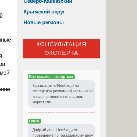
Северо-Кавказский
Крымский округ
Ц)
Новые регионы
нные
КОНСУЛЬТАЦИЯ
ЭКСПЕРТА
й
ми
имой
Независимая экспертиза
Здравствуйте!Необходима
ение
экспертиза рекламной картинки на
товар на одной из площадок
маркетпле...
Ольга
Добрый день!Необходимо
проведение по гражданскому делу