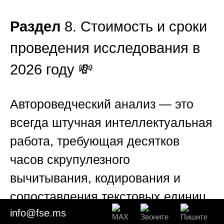
Раздел
8. Стоимость и сроки
проведения исследования в
2026 году 💸
Автороведческий анализ — это
всегда штучная интеллектуальная
работа, требующая десятков
часов скрупулезного
вычитывания, кодирования и
сопоставления текстовых единиц.
info@fse.ms
Она физически не может стоить