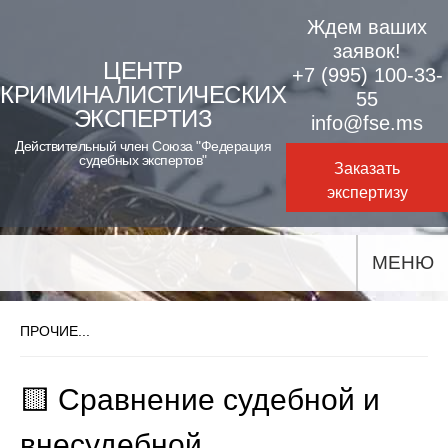
Skip
Ждем ваших
to
заявок!
ЦЕНТР
+7 (995) 100-33-
content
КРИМИНАЛИСТИЧЕСКИХ
55
ЭКСПЕРТИЗ
info@fse.ms
Действительный член Союза "Федерация
судебных экспертов"
Заказать
экспертизу
МЕНЮ
ПРОЧИЕ...
🟨 Сравнение судебной и
внесудебной